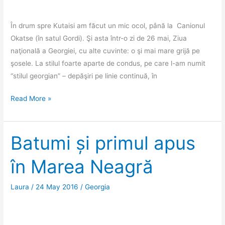
În drum spre Kutaisi am făcut un mic ocol, până la Canionul
Okatse (în satul Gordi). Şi asta într-o zi de 26 mai, Ziua
naţională a Georgiei, cu alte cuvinte: o şi mai mare grijă pe
şosele. La stilul foarte aparte de condus, pe care l-am numit
“stilul georgian” – depăşiri pe linie continuă, în
Canionul
Read More »
Okatse
şi
ospitalitatea
Batumi și primul apus
georgiană
în Marea Neagră
Laura
/
24 May 2016
/
Georgia