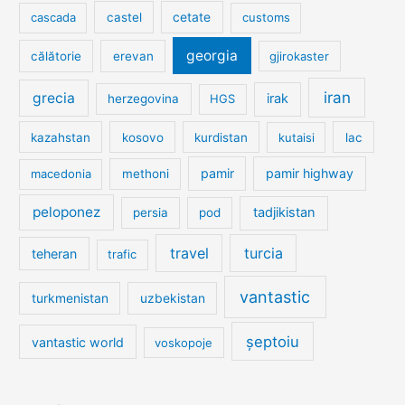
cetate
cascada
castel
customs
georgia
călătorie
erevan
gjirokaster
iran
grecia
irak
herzegovina
HGS
kazahstan
kosovo
kurdistan
kutaisi
lac
pamir
pamir highway
macedonia
methoni
peloponez
tadjikistan
persia
pod
travel
turcia
teheran
trafic
vantastic
turkmenistan
uzbekistan
șeptoiu
vantastic world
voskopoje