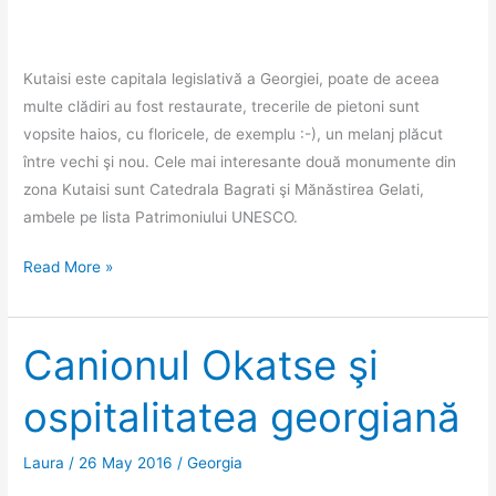
Kutaisi este capitala legislativă a Georgiei, poate de aceea
multe clădiri au fost restaurate, trecerile de pietoni sunt
vopsite haios, cu floricele, de exemplu :-), un melanj plăcut
între vechi şi nou. Cele mai interesante două monumente din
zona Kutaisi sunt Catedrala Bagrati şi Mănăstirea Gelati,
ambele pe lista Patrimoniului UNESCO.
Bagrati
Read More »
şi
Gelati,
două
Canionul Okatse şi
biserici
ospitalitatea georgiană
de
neratat
Laura
/
26 May 2016
/
Georgia