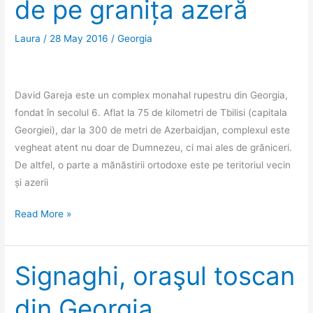
de pe granița azeră
Laura
/
28 May 2016
/
Georgia
David Gareja este un complex monahal rupestru din Georgia,
fondat în secolul 6. Aflat la 75 de kilometri de Tbilisi (capitala
Georgiei), dar la 300 de metri de Azerbaidjan, complexul este
vegheat atent nu doar de Dumnezeu, ci mai ales de grăniceri.
De altfel, o parte a mănăstirii ortodoxe este pe teritoriul vecin
și azerii
David
Read More »
Gareja,
mănăstirea
ortodoxă
Signaghi, oraşul toscan
de
din Georgia
pe