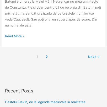
Batumi e un oraş la Malul Mării Negre, dar nu prea amintește
de Constanţa. Fie și doar pentru că de pe plaja din Batumi poți
privi atât marea, cât și zăpada de pe crestele munților (se
vede Caucazul). Sau poţi privi un superb apus de soare. Dar
nu numai de asta!
Batumi
Read More »
și
primul
apus
1
2
Next
→
în
Marea
Neagră
Recent Posts
Castelul Devin, de la legende medievale la realitatea