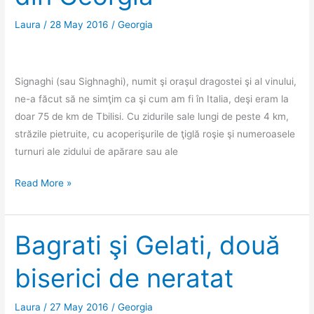
granița
azeră
Laura
/
28 May 2016
/
Georgia
Signaghi (sau Sighnaghi), numit şi oraşul dragostei şi al vinului,
ne-a făcut să ne simţim ca şi cum am fi în Italia, deşi eram la
doar 75 de km de Tbilisi. Cu zidurile sale lungi de peste 4 km,
străzile pietruite, cu acoperişurile de ţiglă roşie şi numeroasele
turnuri ale zidului de apărare sau ale
Signaghi,
Read More »
oraşul
toscan
din
Bagrati şi Gelati, două
Georgia
biserici de neratat
Laura
/
27 May 2016
/
Georgia