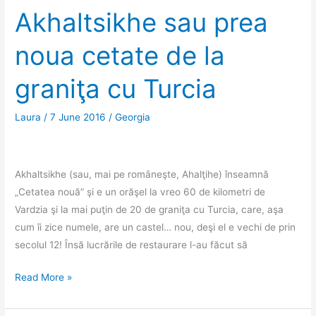
și
Akhaltsikhe sau prea
poliția
noua cetate de la
în
Georgia
graniţa cu Turcia
Laura
/
7 June 2016
/
Georgia
Akhaltsikhe (sau, mai pe româneşte, Ahalţihe) înseamnă
„Cetatea nouă” şi e un orăşel la vreo 60 de kilometri de
Vardzia şi la mai puţin de 20 de graniţa cu Turcia, care, aşa
cum îi zice numele, are un castel… nou, deşi el e vechi de prin
secolul 12! Însă lucrările de restaurare l-au făcut să
Akhaltsikhe
Read More »
sau
prea