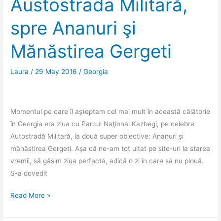
Austostrada Militară,
spre Ananuri şi
Mănăstirea Gergeti
Laura
/
29 May 2016
/
Georgia
Momentul pe care îl aşteptam cel mai mult în această călătorie
în Georgia era ziua cu Parcul Naţional Kazbegi, pe celebra
Autostradă Militară, la două super obiective: Ananuri şi
mănăstirea Gergeti. Aşa că ne-am tot uitat pe site-uri la starea
vremii, să găsim ziua perfectă, adică o zi în care să nu plouă.
S-a dovedit
În
Read More »
marş,
pe