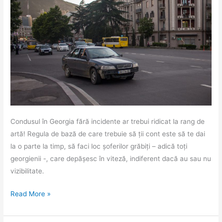
Condusul în Georgia fără incidente ar trebui ridicat la rang de
artă! Regula de bază de care trebuie să ții cont este să te dai
la o parte la timp, să faci loc șoferilor grăbiți – adică toți
georgienii -, care depășesc în viteză, indiferent dacă au sau nu
vizibilitate.
Regulile
Read More »
de
circulație