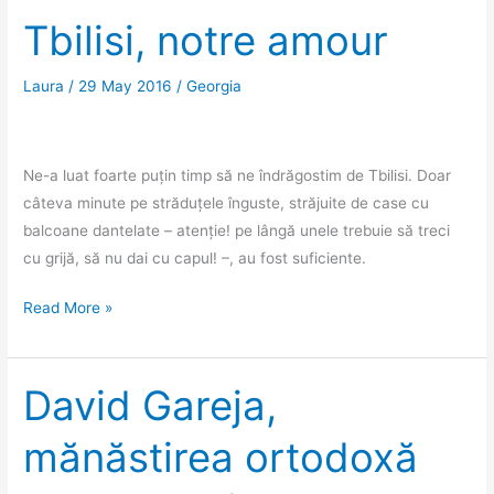
Austostrada
Tbilisi, notre amour
Militară,
spre
Laura
/
29 May 2016
/
Georgia
Ananuri
şi
Mănăstirea
Ne-a luat foarte puțin timp să ne îndrăgostim de Tbilisi. Doar
Gergeti
câteva minute pe străduțele înguste, străjuite de case cu
balcoane dantelate – atenție! pe lângă unele trebuie să treci
cu grijă, să nu dai cu capul! –, au fost suficiente.
Tbilisi,
Read More »
notre
amour
David Gareja,
mănăstirea ortodoxă