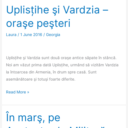
noua
Uplisțihe şi Vardzia –
cetate
oraşe peşteri
de
la
graniţa
Laura
/
1 June 2016
/
Georgia
cu
Turcia
Uplisțihe şi Vardzia sunt două oraşe antice săpate în stâncă.
Noi am văzut prima dată Uplisțihe, urmând să vizităm Vardzia
la întoarcea din Armenia, în drum spre casă. Sunt
asemănătoare şi totuşi foarte diferite.
Uplisțihe
Read More »
şi
Vardzia
–
În marş, pe
oraşe
peşteri