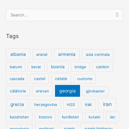
Search
for:
Tags
albania
armenia
ararat
asia centrala
bosnia
canion
batumi
berat
bridge
cetate
cascada
castel
customs
georgia
călătorie
erevan
gjirokaster
iran
grecia
irak
herzegovina
HGS
kazahstan
kosovo
kurdistan
kutaisi
lac
pamir
pamir highway
macedonia
methoni