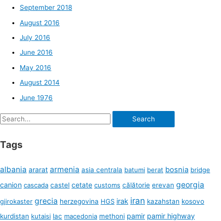
September 2018
August 2016
July 2016
June 2016
May 2016
August 2014
June 1976
Search
for:
Tags
albania
armenia
ararat
bosnia
asia centrala
batumi
berat
bridge
georgia
canion
cetate
cascada
castel
customs
călătorie
erevan
iran
grecia
irak
gjirokaster
herzegovina
HGS
kazahstan
kosovo
pamir
pamir highway
kurdistan
kutaisi
lac
macedonia
methoni