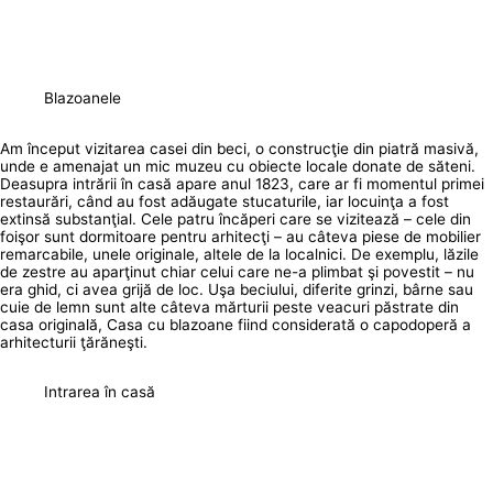
Blazoanele
Am început vizitarea casei din beci, o construcţie din piatră masivă,
unde e amenajat un mic muzeu cu obiecte locale donate de săteni.
Deasupra intrării în casă apare anul 1823, care ar fi momentul primei
restaurări, când au fost adăugate stucaturile, iar locuinţa a fost
extinsă substanţial. Cele patru încăperi care se vizitează – cele din
foişor sunt dormitoare pentru arhitecţi – au câteva piese de mobilier
remarcabile, unele originale, altele de la localnici. De exemplu, lăzile
de zestre au aparţinut chiar celui care ne-a plimbat şi povestit – nu
era ghid, ci avea grijă de loc. Uşa beciului, diferite grinzi, bârne sau
cuie de lemn sunt alte câteva mărturii peste veacuri păstrate din
casa originală, Casa cu blazoane fiind considerată o capodoperă a
arhitecturii ţărăneşti.
Intrarea în casă