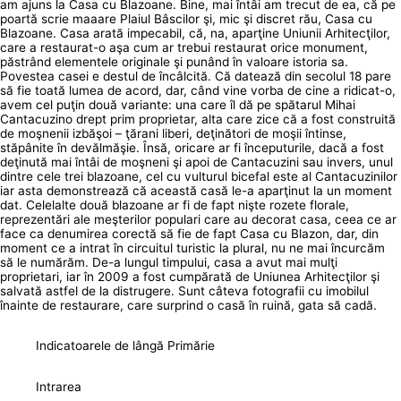
am ajuns la Casa cu Blazoane. Bine, mai întâi am trecut de ea, că pe
poartă scrie maaare Plaiul Bâscilor şi, mic şi discret rău, Casa cu
Blazoane. Casa arată impecabil, că, na, aparţine Uniunii Arhitecţilor,
care a restaurat-o aşa cum ar trebui restaurat orice monument,
păstrând elementele originale şi punând în valoare istoria sa.
Povestea casei e destul de încâlcită. Că datează din secolul 18 pare
să fie toată lumea de acord, dar, când vine vorba de cine a ridicat-o,
avem cel puţin două variante: una care îl dă pe spătarul Mihai
Cantacuzino drept prim proprietar, alta care zice că a fost construită
de moşnenii izbăşoi – ţărani liberi, deţinători de moşii întinse,
stăpânite în devălmăşie. Însă, oricare ar fi începuturile, dacă a fost
deţinută mai întâi de moşneni şi apoi de Cantacuzini sau invers, unul
dintre cele trei blazoane, cel cu vulturul bicefal este al Cantacuzinilor
iar asta demonstrează că această casă le-a aparţinut la un moment
dat. Celelalte două blazoane ar fi de fapt nişte rozete florale,
reprezentări ale meşterilor populari care au decorat casa, ceea ce ar
face ca denumirea corectă să fie de fapt Casa cu Blazon, dar, din
moment ce a intrat în circuitul turistic la plural, nu ne mai încurcăm
să le numărăm. De-a lungul timpului, casa a avut mai mulţi
proprietari, iar în 2009 a fost cumpărată de Uniunea Arhitecţilor şi
salvată astfel de la distrugere. Sunt câteva fotografii cu imobilul
înainte de restaurare, care surprind o casă în ruină, gata să cadă.
Indicatoarele de lângă Primărie
Intrarea