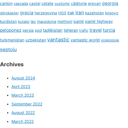
georgia
canion
cetate
cascada
castel
customs
călătorie
erevan
iran
grecia
irak
gjirokaster
herzegovina
HGS
kazahstan
kosovo
pamir
pamir highway
kurdistan
kutaisi
lac
macedonia
methoni
travel
turcia
peloponez
tadjikistan
teheran
persia
pod
trafic
vantastic
turkmenistan
uzbekistan
vantastic world
voskopoje
șeptoiu
Archives
August 2024
April 2023
March 2023
September 2022
August 2022
March 2022