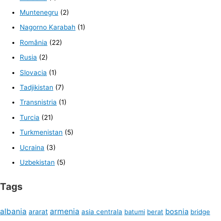
Muntenegru
(2)
Nagorno Karabah
(1)
România
(22)
Rusia
(2)
Slovacia
(1)
Tadjikistan
(7)
Transnistria
(1)
Turcia
(21)
Turkmenistan
(5)
Ucraina
(3)
Uzbekistan
(5)
Tags
albania
armenia
ararat
bosnia
asia centrala
batumi
berat
bridge