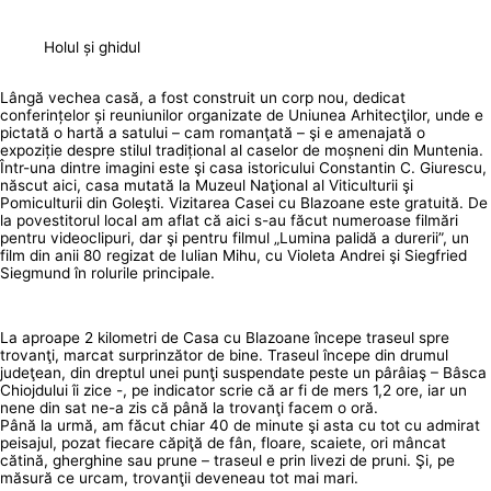
Holul și ghidul
Lângă vechea casă, a fost construit un corp nou, dedicat
conferințelor și reuniunilor organizate de Uniunea Arhitecţilor, unde e
pictată o hartă a satului – cam romanţată – şi e amenajată o
expoziție despre stilul tradițional al caselor de moșneni din Muntenia.
Într-una dintre imagini este şi casa istoricului Constantin C. Giurescu,
născut aici, casa mutată la Muzeul Naţional al Viticulturii şi
Pomiculturii din Goleşti. Vizitarea Casei cu Blazoane este gratuită. De
la povestitorul local am aflat că aici s-au făcut numeroase filmări
pentru videoclipuri, dar şi pentru filmul „Lumina palidă a durerii”, un
film din anii 80 regizat de Iulian Mihu, cu Violeta Andrei şi Siegfried
Siegmund în rolurile principale.
La aproape 2 kilometri de Casa cu Blazoane începe traseul spre
trovanţi, marcat surprinzător de bine. Traseul începe din drumul
judeţean, din dreptul unei punţi suspendate peste un pârâiaş – Bâsca
Chiojdului îi zice -, pe indicator scrie că ar fi de mers 1,2 ore, iar un
nene din sat ne-a zis că până la trovanţi facem o oră.
Până la urmă, am făcut chiar 40 de minute şi asta cu tot cu admirat
peisajul, pozat fiecare căpiţă de fân, floare, scaiete, ori mâncat
cătină, gherghine sau prune – traseul e prin livezi de pruni. Şi, pe
măsură ce urcam, trovanţii deveneau tot mai mari.