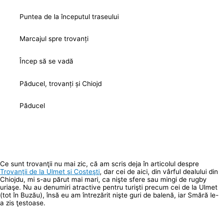
Puntea de la începutul traseului
Marcajul spre trovanți
Încep să se vadă
Păducel, trovanți și Chiojd
Păducel
Ce sunt trovanţii nu mai zic, că am scris deja în articolul despre
Trovanţii de la Ulmet şi Costeşti
, dar cei de aici, din vârful dealului din
Chiojdu, mi s-au părut mai mari, ca nişte sfere sau mingi de rugby
uriaşe. Nu au denumiri atractive pentru turişti precum cei de la Ulmet
(tot în Buzău), însă eu am întrezărit nişte guri de balenă, iar Smără le-
a zis ţestoase.