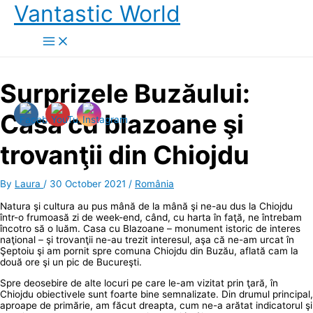
Skip
Vantastic World
to
content
Surprizele Buzăului:
Casa cu blazoane şi
trovanţii din Chiojdu
By
Laura
/
30 October 2021
/
România
Natura şi cultura au pus mână de la mână şi ne-au dus la Chiojdu
într-o frumoasă zi de week-end, când, cu harta în faţă, ne întrebam
încotro să o luăm. Casa cu Blazoane – monument istoric de interes
naţional – şi trovanţii ne-au trezit interesul, aşa că ne-am urcat în
Şeptoiu şi am pornit spre comuna Chiojdu din Buzău, aflată cam la
două ore şi un pic de Bucureşti.
Spre deosebire de alte locuri pe care le-am vizitat prin ţară, în
Chiojdu obiectivele sunt foarte bine semnalizate. Din drumul principal,
aproape de primărie, am făcut dreapta, cum ne-a arătat indicatorul şi