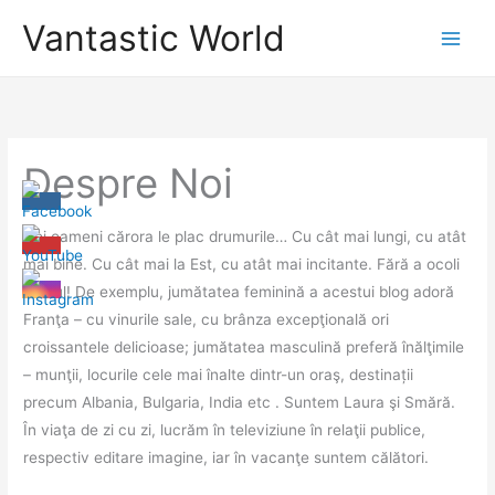
Skip
Vantastic World
to
content
Despre Noi
Doi oameni cărora le plac drumurile… Cu cât mai lungi, cu atât
mai bine. Cu cât mai la Est, cu atât mai incitante. Fără a ocoli
Vestul! De exemplu, jumătatea feminină a acestui blog adoră
Franţa – cu vinurile sale, cu brânza excepţională ori
croissantele delicioase; jumătatea masculină preferă înălţimile
– munţii, locurile cele mai înalte dintr-un oraş, destinații
precum Albania, Bulgaria, India etc . Suntem Laura şi Smără.
În viaţa de zi cu zi, lucrăm în televiziune în relaţii publice,
respectiv editare imagine, iar în vacanţe suntem călători.