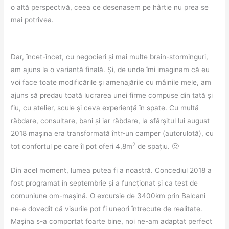
o altă perspectivă, ceea ce desenasem pe hârtie nu prea se
mai potrivea.
Dar, încet-încet, cu negocieri și mai multe brain-storminguri,
am ajuns la o variantă finală. Și, de unde îmi imaginam că eu
voi face toate modificările și amenajările cu mâinile mele, am
ajuns să predau toată lucrarea unei firme compuse din tată și
fiu, cu atelier, scule și ceva experiență în spate. Cu multă
răbdare, consultare, bani și iar răbdare, la sfârșitul lui august
2018 mașina era transformată într-un camper (autorulotă), cu
2
tot confortul pe care îl pot oferi 4,8m
de spațiu. 🙂
Din acel moment, lumea putea fi a noastră. Concediul 2018 a
fost programat în septembrie și a funcționat și ca test de
comuniune om-mașină. O excursie de 3400km prin Balcani
ne-a dovedit că visurile pot fi uneori întrecute de realitate.
Mașina s-a comportat foarte bine, noi ne-am adaptat perfect