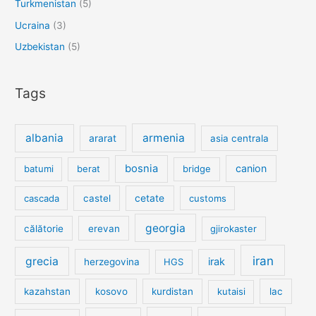
Turkmenistan
(5)
Ucraina
(3)
Uzbekistan
(5)
Tags
albania
armenia
ararat
asia centrala
bosnia
canion
batumi
berat
bridge
cetate
cascada
castel
customs
georgia
călătorie
erevan
gjirokaster
iran
grecia
irak
herzegovina
HGS
kazahstan
kosovo
kurdistan
kutaisi
lac