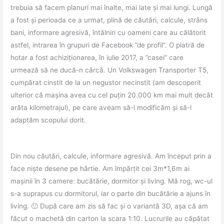
trebuia să facem planuri mai înalte, mai late și mai lungi. Lungă
a fost și perioada ce a urmat, plină de căutări, calcule, strâns
bani, informare agresivă, întâlniri cu oameni care au călătorit
astfel, intrarea în grupuri de Facebook ”de profil”. O piatră de
hotar a fost achiziționarea, în iulie 2017, a ”casei” care
urmează să ne ducă-n cârcă. Un Volkswagen Transporter T5,
cumpărat cinstit de la un negustor necinstit (am descoperit
ulterior că mașina avea cu cel puțin 20.000 km mai mult decât
arăta kilometrajul), pe care aveam să-l modificăm și să-l
adaptăm scopului dorit.
Din nou căutări, calcule, informare agresivă. Am început prin a
face niște desene pe hârtie. Am împărțit cei 3m*1,6m ai
mașinii în 3 camere: bucătărie, dormitor și living. Mă rog, wc-ul
s-a suprapus cu dormitorul, iar o parte din bucătărie a ajuns în
living. 🙂 După care am zis să fac și o variantă 3D, așa că am
făcut o machetă din carton la scara 1:10. Lucrurile au căpătat