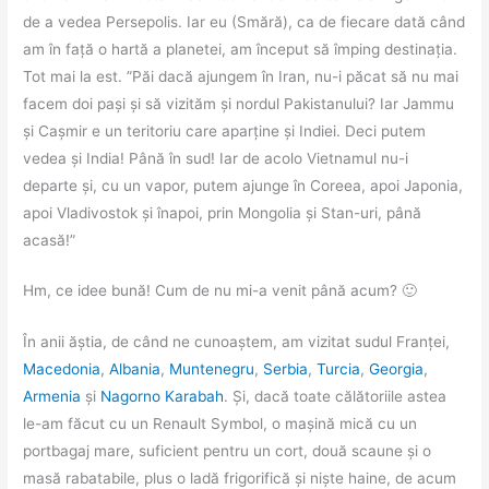
de a vedea Persepolis. Iar eu (Smără), ca de fiecare dată când
am în față o hartă a planetei, am început să împing destinația.
Tot mai la est. ”Păi dacă ajungem în Iran, nu-i păcat să nu mai
facem doi pași și să vizităm și nordul Pakistanului? Iar Jammu
și Cașmir e un teritoriu care aparține și Indiei. Deci putem
vedea și India! Până în sud! Iar de acolo Vietnamul nu-i
departe și, cu un vapor, putem ajunge în Coreea, apoi Japonia,
apoi Vladivostok și înapoi, prin Mongolia și Stan-uri, până
acasă!”
Hm, ce idee bună! Cum de nu mi-a venit până acum? 🙂
În anii ăștia, de când ne cunoaștem, am vizitat sudul Franței,
Macedonia
,
Albania
,
Muntenegru
,
Serbia
,
Turcia
,
Georgia
,
Armenia
și
Nagorno Karabah
. Și, dacă toate călătoriile astea
le-am făcut cu un Renault Symbol, o mașină mică cu un
portbagaj mare, suficient pentru un cort, două scaune și o
masă rabatabile, plus o ladă frigorifică și niște haine, de acum