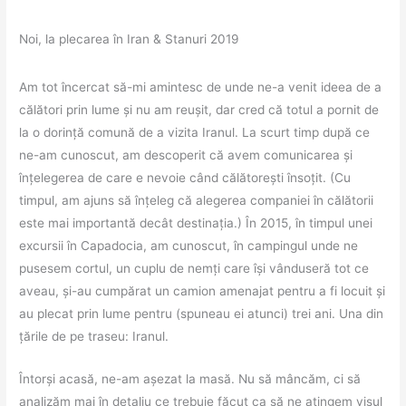
Noi, la plecarea în Iran & Stanuri 2019
Am tot încercat să-mi amintesc de unde ne-a venit ideea de a
călători prin lume și nu am reușit, dar cred că totul a pornit de
la o dorință comună de a vizita Iranul. La scurt timp după ce
ne-am cunoscut, am descoperit că avem comunicarea și
înțelegerea de care e nevoie când călătorești însoțit. (Cu
timpul, am ajuns să înțeleg că alegerea companiei în călătorii
este mai importantă decât destinația.) În 2015, în timpul unei
excursii în Capadocia, am cunoscut, în campingul unde ne
pusesem cortul, un cuplu de nemți care își vânduseră tot ce
aveau, și-au cumpărat un camion amenajat pentru a fi locuit și
au plecat prin lume pentru (spuneau ei atunci) trei ani. Una din
țările de pe traseu: Iranul.
Întorși acasă, ne-am așezat la masă. Nu să mâncăm, ci să
analizăm mai în detaliu ce trebuie făcut ca să ne atingem visul