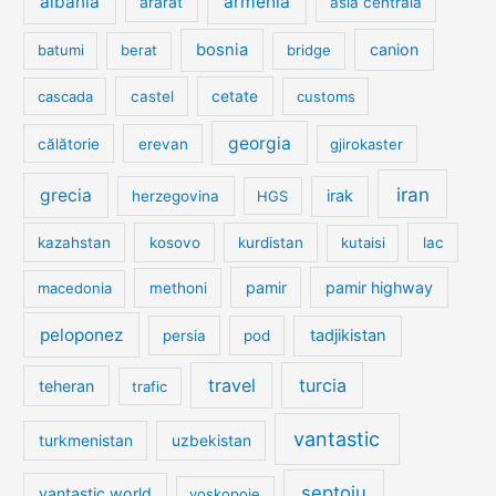
albania
armenia
ararat
asia centrala
bosnia
canion
batumi
berat
bridge
cetate
cascada
castel
customs
georgia
călătorie
erevan
gjirokaster
iran
grecia
irak
herzegovina
HGS
kazahstan
kosovo
kurdistan
kutaisi
lac
pamir
pamir highway
macedonia
methoni
peloponez
tadjikistan
persia
pod
travel
turcia
teheran
trafic
vantastic
turkmenistan
uzbekistan
șeptoiu
vantastic world
voskopoje