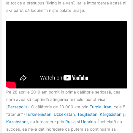
la tot ce a presupus ”living in a van”, iar la întoarcerea acasă ni
s-a părut că locuim în niște palate uriașe.
Pe 28 aprilie 2019 am pornit în prima călătorie serioasă, cea
care avea să cuprindă atingerea primului punct visat
(
Persepolis
). O călătorie de 20.000 km prin
Turcia
,
Iran
, cele 5
”Stanuri” (
Turkmenistan
,
Uzbekistan
,
Tadjikistan
,
Kârgâzstan
și
Kazahstan
), cu întoarcere prin
Rusia
și
Ucraina
. Încheiată cu
succes, ea ne-a dat încredere că putem să continuăm să