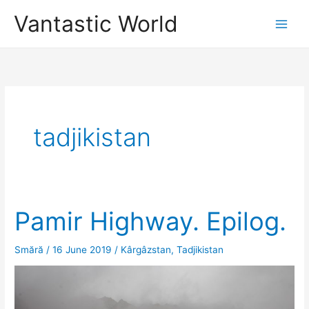
Skip
Vantastic World
to
content
tadjikistan
Pamir Highway. Epilog.
Smără
/
16 June 2019
/
Kârgâzstan
,
Tadjikistan