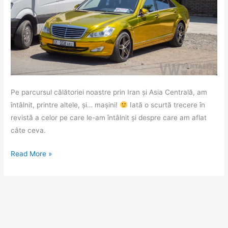
Pe parcursul călătoriei noastre prin Iran și Asia Centrală, am
întâlnit, printre altele, și… mașini!
Iată o scurtă trecere în
revistă a celor pe care le-am întâlnit și despre care am aflat
câte ceva.
Mașinile
Read More »
de
pe
drum.
De
pe