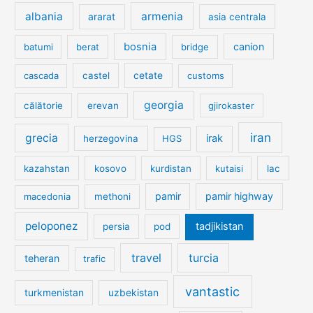
albania
armenia
ararat
asia centrala
bosnia
canion
batumi
berat
bridge
cetate
cascada
castel
customs
georgia
călătorie
erevan
gjirokaster
iran
grecia
irak
herzegovina
HGS
kazahstan
kosovo
kurdistan
kutaisi
lac
pamir
pamir highway
macedonia
methoni
peloponez
tadjikistan
persia
pod
travel
turcia
teheran
trafic
vantastic
turkmenistan
uzbekistan