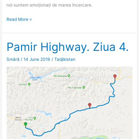
noi suntem emoționați de marea încercare.
Pamir
Read More »
Highway.
Ziua
5
Pamir Highway. Ziua 4.
(și
ultima).
Smără
/
14 June 2019
/
Tadjikistan