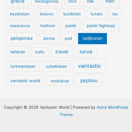
iran
grecia
irak
herzegovina
HGS
kazahstan
kosovo
kurdistan
kutaisi
lac
pamir
pamir highway
macedonia
methoni
peloponez
tadjikistan
persia
pod
travel
turcia
teheran
trafic
vantastic
turkmenistan
uzbekistan
șeptoiu
vantastic world
voskopoje
Copyright © 2026 Vantastic World | Powered by
Astra WordPress
Theme