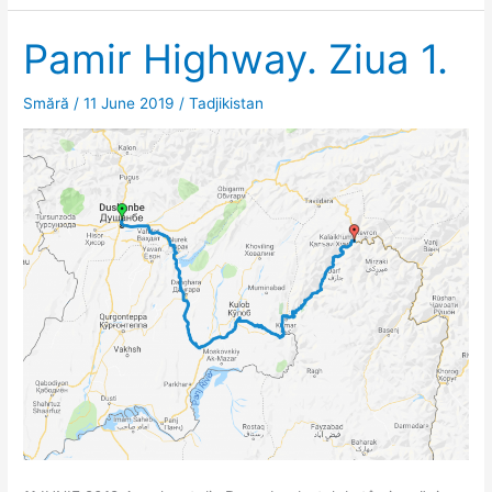
Ziua
2
Pamir Highway. Ziua 1.
și
ziua
Smără
/
11 June 2019
/
Tadjikistan
3.