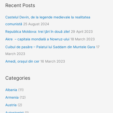
drumul
Recent Posts
nostru.
Castelul Devin, de la legende medievale la realitatea
comunistă
25 August 2024
Republica Moldova: trei ţări în două zile!
29 April 2023
Akre – capitala mondială a Nowruz-ului
18 March 2023
Cuibul de pasăre – Palatul lui Saddam din Muntele Gara
17
March 2023
Amedi, orașul din cer
16 March 2023
Categories
Albania
(11)
Armenia
(12)
Austria
(2)
Autostopist
(1)