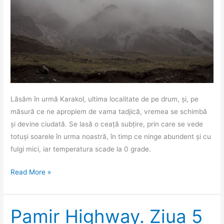
Lăsăm în urmă Karakol, ultima localitate de pe drum, și, pe
măsură ce ne apropiem de vama tadjică, vremea se schimbă
și devine ciudată. Se lasă o ceață subțire, prin care se vede
totuși soarele în urma noastră, în timp ce ninge abundent și cu
fulgi mici, iar temperatura scade la 0 grade.
Pamir
Read More »
Highway.
Epilog.
Pamir Highway. Ziua 5