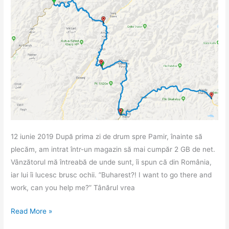
12 iunie 2019 După prima zi de drum spre Pamir, înainte să
plecăm, am intrat într-un magazin să mai cumpăr 2 GB de net.
Vânzătorul mă întreabă de unde sunt, îi spun că din România,
iar lui îi lucesc brusc ochii. ”Buharest?! I want to go there and
work, can you help me?” Tânărul vrea
Pamir
Read More »
Highway.