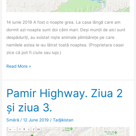
14 iunie 2019 A fost o noapte grea. La casa lângă care am
dormit azi-noapte sunt doi câini mari. Deși munții de aici sunt
despăduriți, au existat niște animale plimbărețe pe care
namilele astea le-au lătrat toată noaptea. (Proprietara casei
zice că pot fi ciute sau lupi.)
Pamir
Read More »
Highway.
Ziua
4.
Pamir Highway. Ziua 2
și ziua 3.
Smără
/
12 June 2019
/
Tadjikistan