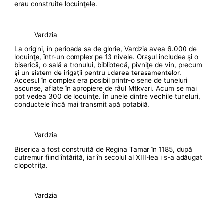
erau construite locuinţele.
Vardzia
La origini, în perioada sa de glorie, Vardzia avea 6.000 de
locuinţe, într-un complex pe 13 nivele. Oraşul includea şi o
biserică, o sală a tronului, bibliotecă, pivniţe de vin, precum
şi un sistem de irigaţii pentru udarea terasamentelor.
Accesul în complex era posibil printr-o serie de tuneluri
ascunse, aflate în apropiere de râul Mtkvari. Acum se mai
pot vedea 300 de locuinţe. În unele dintre vechile tuneluri,
conductele încă mai transmit apă potabilă.
Vardzia
Biserica a fost construită de Regina Tamar în 1185, după
cutremur fiind întărită, iar în secolul al XIII-lea i s-a adăugat
clopotniţa.
Vardzia