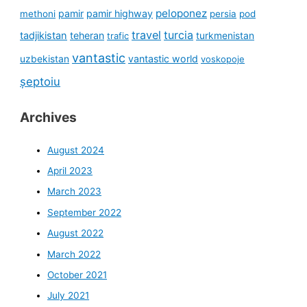
peloponez
pamir
pamir highway
methoni
persia
pod
travel
turcia
tadjikistan
teheran
turkmenistan
trafic
vantastic
uzbekistan
vantastic world
voskopoje
șeptoiu
Archives
August 2024
April 2023
March 2023
September 2022
August 2022
March 2022
October 2021
July 2021