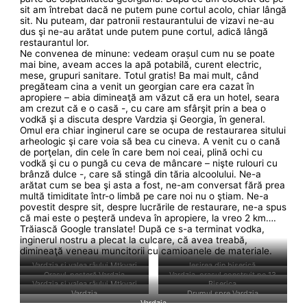
sit am întrebat dacă ne putem pune cortul acolo, chiar lângă
sit. Nu puteam, dar patronii restaurantului de vizavi ne-au
dus şi ne-au arătat unde putem pune cortul, adică lângă
restaurantul lor.
Ne convenea de minune: vedeam orașul cum nu se poate
mai bine, aveam acces la apă potabilă, curent electric,
mese, grupuri sanitare. Totul gratis! Ba mai mult, când
pregăteam cina a venit un georgian care era cazat în
apropiere – abia dimineaţă am văzut că era un hotel, seara
am crezut că e o casă -, cu care am sfârşit prin a bea o
vodkă şi a discuta despre Vardzia şi Georgia, în general.
Omul era chiar inginerul care se ocupa de restaurarea sitului
arheologic şi care voia să bea cu cineva. A venit cu o cană
de porţelan, din cele în care bem noi ceai, plină ochi cu
vodkă şi cu o pungă cu ceva de mâncare – nişte rulouri cu
brânză dulce -, care să stingă din tăria alcoolului. Ne-a
arătat cum se bea şi asta a fost, ne-am conversat fără prea
multă timiditate într-o limbă pe care noi nu o ştiam. Ne-a
povestit despre sit, despre lucrările de restaurare, ne-a spus
că mai este o peşteră undeva în apropiere, la vreo 2 km….
Trăiască Google translate! După ce s-a terminat vodka,
inginerul nostru a plecat la culcare, că avea treabă,
dimineaţă veneau muncitorii cu camioanele de materiale.
Vardzia şi valea râului Mtkvari
Ieşirea din biserică
Oraşul-peşteră Vardzia
Vardzia, oraşul construit pe 13
Vardzia şi valea râului Mtkvari
Biserica
nivele
Vardzia
Drumul spre Vardzia
Vardzia