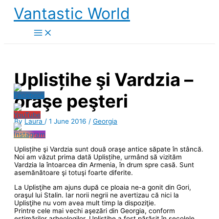
Skip
Vantastic World
to
content
Uplisțihe şi Vardzia –
oraşe peşteri
By
Laura
/
1 June 2016
/
Georgia
Uplisțihe şi Vardzia sunt două oraşe antice săpate în stâncă.
Noi am văzut prima dată Uplisțihe, urmând să vizităm
Vardzia la întoarcea din Armenia, în drum spre casă. Sunt
asemănătoare şi totuşi foarte diferite.
La Uplisţihe am ajuns după ce ploaia ne-a gonit din Gori,
oraşul lui Stalin. Iar norii negrii ne avertizau că nici la
Uplisţihe nu vom avea mult timp la dispoziţie.
Printre cele mai vechi aşezări din Georgia, conform
estimărilor arheologilor, Uplisțihe a fost părăsit în secolele