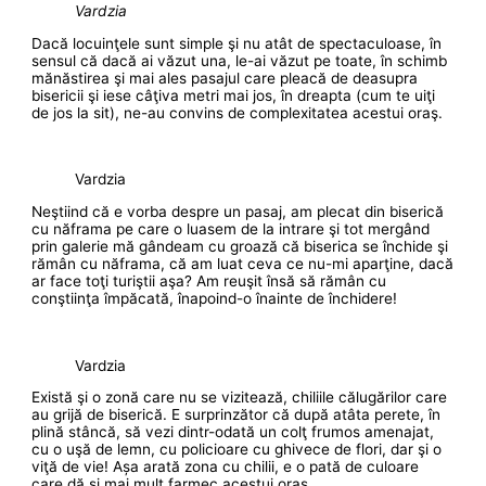
Vardzia
Dacă locuinţele sunt simple şi nu atât de spectaculoase, în
sensul că dacă ai văzut una, le-ai văzut pe toate, în schimb
mănăstirea şi mai ales pasajul care pleacă de deasupra
bisericii şi iese câţiva metri mai jos, în dreapta (cum te uiţi
de jos la sit), ne-au convins de complexitatea acestui oraş.
Vardzia
Neştiind că e vorba despre un pasaj, am plecat din biserică
cu năframa pe care o luasem de la intrare şi tot mergând
prin galerie mă gândeam cu groază că biserica se închide şi
rămân cu năframa, că am luat ceva ce nu-mi aparţine, dacă
ar face toţi turiştii aşa? Am reuşit însă să rămân cu
conştiinţa împăcată, înapoind-o înainte de închidere!
Vardzia
Există şi o zonă care nu se vizitează, chiliile călugărilor care
au grijă de biserică. E surprinzător că după atâta perete, în
plină stâncă, să vezi dintr-odată un colţ frumos amenajat,
cu o uşă de lemn, cu policioare cu ghivece de flori, dar şi o
viţă de vie! Așa arată zona cu chilii, e o pată de culoare
care dă şi mai mult farmec acestui oraş.