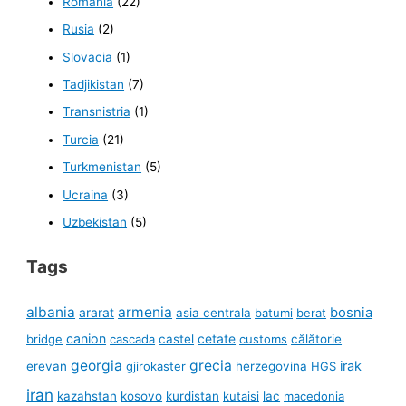
România
(22)
Rusia
(2)
Slovacia
(1)
Tadjikistan
(7)
Transnistria
(1)
Turcia
(21)
Turkmenistan
(5)
Ucraina
(3)
Uzbekistan
(5)
Tags
albania
armenia
ararat
bosnia
asia centrala
batumi
berat
canion
cetate
bridge
cascada
castel
customs
călătorie
georgia
grecia
irak
erevan
gjirokaster
herzegovina
HGS
iran
kazahstan
kosovo
kurdistan
kutaisi
lac
macedonia