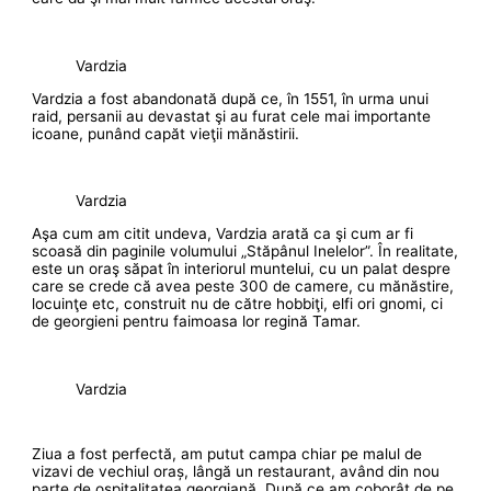
Vardzia
Vardzia a fost abandonată după ce, în 1551, în urma unui
raid, persanii au devastat şi au furat cele mai importante
icoane, punând capăt vieţii mănăstirii.
Vardzia
Aşa cum am citit undeva, Vardzia arată ca şi cum ar fi
scoasă din paginile volumului „Stăpânul Inelelor”. În realitate,
este un oraş săpat în interiorul muntelui, cu un palat despre
care se crede că avea peste 300 de camere, cu mănăstire,
locuinţe etc, construit nu de către hobbiţi, elfi ori gnomi, ci
de georgieni pentru faimoasa lor regină Tamar.
Vardzia
Ziua a fost perfectă, am putut campa chiar pe malul de
vizavi de vechiul oraș, lângă un restaurant, având din nou
parte de ospitalitatea georgiană. După ce am coborât de pe