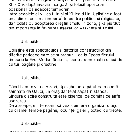
XIII- XIV, după invazia mongolă, şi folosit apoi doar
ocazional, ca adăpost temporar.
Între secolele al VI-lea î.Hr. și al XI-lea d.Hr., Uplisțihe a fost
unul dintre cele mai importante centre politice și religioase,
dar, odată cu adoptarea creştinismului în zonă, și-a pierdut
din importanţă în favoarea aşezărilor Mtskheta și Tbilisi.
Uplistsikhe
Uplisțihe este spectaculos şi datorită construcțiilor din
diferite perioade care se suprapun – de la Epoca fierului
timpuriu la Evul Mediu târziu – și pentru combinația unică de
culturi păgâne și creștine.
Uplistsikhe
Când l-am privit de vizavi, Uplisțihe ne-a părut ca o operă
semnată de Gaudi, un oraş dantelat săpat în stâncă.
Singura clădire construită este biserica, ce domină de altfel
aşezarea.
De aproape, e interesant să vezi cum era organizat oraşul:
cu crame, temple păgâne, locuinţe, galerii, poteci cu trepte.
Uplistsikhe