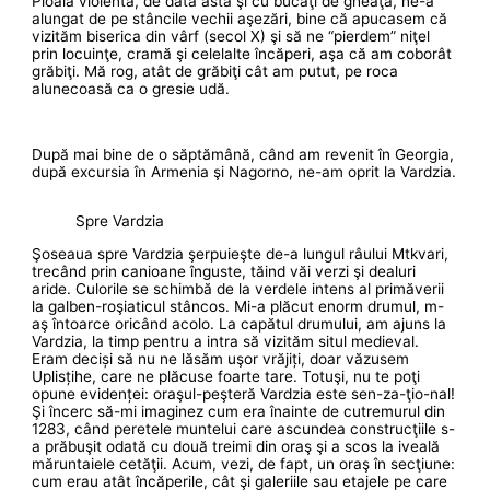
Ploaia violentă, de data asta şi cu bucăţi de gheaţă, ne-a
alungat de pe stâncile vechii aşezări, bine că apucasem că
vizităm biserica din vârf (secol X) şi să ne “pierdem” niţel
prin locuinţe, cramă şi celelalte încăperi, aşa că am coborât
grăbiţi. Mă rog, atât de grăbiţi cât am putut, pe roca
alunecoasă ca o gresie udă.
După mai bine de o săptămână, când am revenit în Georgia,
după excursia în Armenia şi Nagorno, ne-am oprit la Vardzia.
Spre Vardzia
Şoseaua spre Vardzia şerpuieşte de-a lungul râului Mtkvari,
trecând prin canioane înguste, tăind văi verzi şi dealuri
aride. Culorile se schimbă de la verdele intens al primăverii
la galben-roşiaticul stâncos. Mi-a plăcut enorm drumul, m-
aş întoarce oricând acolo. La capătul drumului, am ajuns la
Vardzia, la timp pentru a intra să vizităm situl medieval.
Eram deciși să nu ne lăsăm uşor vrăjiți, doar văzusem
Uplisțihe, care ne plăcuse foarte tare. Totuşi, nu te poţi
opune evidenței: oraşul-peşteră Vardzia este sen-za-ţio-nal!
Şi încerc să-mi imaginez cum era înainte de cutremurul din
1283, când peretele muntelui care ascundea construcţiile s-
a prăbuşit odată cu două treimi din oraş şi a scos la iveală
măruntaiele cetăţii. Acum, vezi, de fapt, un oraş în secţiune:
cum erau atât încăperile, cât şi galeriile sau etajele pe care