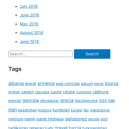
July 2016
June 2016
May 2016
August 2014
June 1976
Search
for:
Tags
albania
armenia
ararat
bosnia
asia centrala
batumi
berat
canion
cetate
bridge
cascada
castel
customs
călătorie
georgia
grecia
irak
erevan
gjirokaster
herzegovina
HGS
iran
kazahstan
kosovo
kurdistan
kutaisi
lac
macedonia
peloponez
pamir
pamir highway
methoni
persia
pod
travel
turcia
tadjikistan
teheran
turkmenistan
trafic