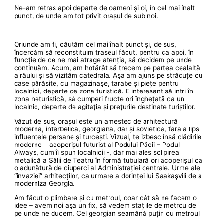
Ne-am retras apoi departe de oameni și oi, în cel mai înalt
punct, de unde am tot privit orașul de sub noi.
Oriunde am fi, căutăm cel mai înalt punct și, de sus,
încercăm să reconstituim traseul făcut, pentru ca apoi, în
funcție de ce ne mai atrage atenția, să decidem pe unde
continuăm. Acum, am hotărât să trecem pe partea cealaltă
a râului și să vizităm catedrala. Aşa am ajuns pe străduțe cu
case părăsite, cu magazinaşe, tarabe și piețe pentru
localnici, departe de zona turistică. E interesant să intri în
zona neturistică, să cumperi fructe ori înghețată ca un
localnic, departe de agitația și prețurile destinate turiștilor.
Văzut de sus, orașul este un amestec de arhitectură
modernă, interbelică, georgiană, dar și sovietică, fără a lipsi
influențele persane și turcești. Vizual, te izbesc însă clădirile
moderne – acoperișul futurist al Podului Păcii – Podul
Always, cum îi spun localnicii -, dar mai ales sclipirea
metalică a Sălii de Teatru în formă tubulară ori acoperișul ca
o adunătură de ciuperci al Administrației centrale. Urme ale
“invaziei” arhitecților, ca urmare a dorinței lui Saakaşvili de a
moderniza Georgia.
Am făcut o plimbare și cu metroul, doar cât să ne facem o
idee – avem noi aşa un fix, să vedem stațiile de metrou de
pe unde ne ducem. Cel georgian seamănă puțin cu metroul