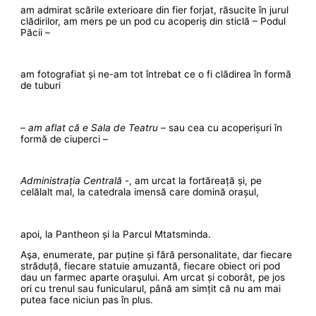
am admirat scările exterioare din fier forjat, răsucite în jurul
clădirilor, am mers pe un pod cu acoperiș din sticlă – Podul
Păcii –
am fotografiat și ne-am tot întrebat ce o fi clădirea în formă
de tuburi
–
am aflat că e Sala de Teatru
– sau cea cu acoperișuri în
formă de ciuperci –
Administrația Centrală
-, am urcat la fortăreață și, pe
celălalt mal, la catedrala imensă care domină orașul,
apoi, la Pantheon și la Parcul Mtatsminda.
Aşa, enumerate, par puține și fără personalitate, dar fiecare
străduță, fiecare statuie amuzantă, fiecare obiect ori pod
dau un farmec aparte oraşului. Am urcat și coborât, pe jos
ori cu trenul sau funicularul, până am simțit că nu am mai
putea face niciun pas în plus.