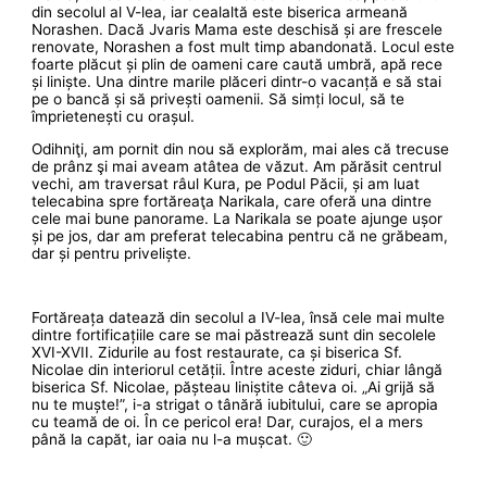
din secolul al V-lea, iar cealaltă este biserica armeană
Norashen. Dacă Jvaris Mama este deschisă și are frescele
renovate, Norashen a fost mult timp abandonată. Locul este
foarte plăcut și plin de oameni care caută umbră, apă rece
și liniște. Una dintre marile plăceri dintr-o vacanță e să stai
pe o bancă și să privești oamenii. Să simți locul, să te
împrietenești cu orașul.
Odihniţi, am pornit din nou să explorăm, mai ales că trecuse
de prânz şi mai aveam atâtea de văzut. Am părăsit centrul
vechi, am traversat râul Kura, pe Podul Păcii, și am luat
telecabina spre fortăreaţa Narikala, care oferă una dintre
cele mai bune panorame. La Narikala se poate ajunge ușor
și pe jos, dar am preferat telecabina pentru că ne grăbeam,
dar și pentru priveliște.
Fortăreața datează din secolul a IV-lea, însă cele mai multe
dintre fortificațiile care se mai păstrează sunt din secolele
XVI-XVII. Zidurile au fost restaurate, ca și biserica Sf.
Nicolae din interiorul cetății. Între aceste ziduri, chiar lângă
biserica Sf. Nicolae, pășteau liniștite câteva oi. „Ai grijă să
nu te muște!”, i-a strigat o tânără iubitului, care se apropia
cu teamă de oi. În ce pericol era! Dar, curajos, el a mers
până la capăt, iar oaia nu l-a mușcat. 🙂