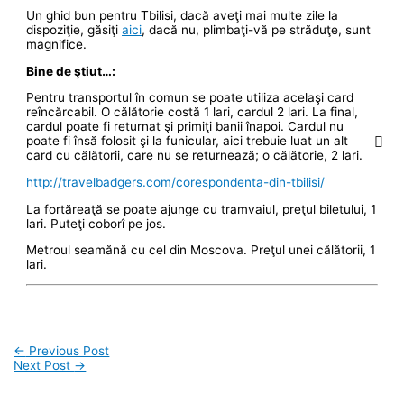
Un ghid bun pentru Tbilisi, dacă aveţi mai multe zile la
dispoziţie, găsiţi
aici
, dacă nu, plimbaţi-vă pe străduţe, sunt
magnifice.
Bine de ştiut…:
Pentru transportul în comun se poate utiliza acelaşi card
reîncărcabil. O călătorie costă 1 lari, cardul 2 lari. La final,
cardul poate fi returnat şi primiţi banii înapoi. Cardul nu
poate fi însă folosit şi la funicular, aici trebuie luat un alt
card cu călătorii, care nu se returnează; o călătorie, 2 lari.
http://travelbadgers.com/corespondenta-din-tbilisi/
La fortăreaţă se poate ajunge cu tramvaiul, preţul biletului, 1
lari. Puteţi coborî pe jos.
Metroul seamănă cu cel din Moscova. Preţul unei călătorii, 1
lari.
←
Previous Post
Next Post
→