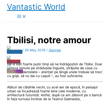
Skip
Vantastic World
to
content
Tbilisi, notre amour
By
Laura
/
29 May 2016
/
Georgia
Ne-a luat foarte puțin timp să ne îndrăgostim de Tbilisi. Doar
câteva minute pe străduțele înguste, străjuite de case cu
balcoane dantelate – atenție! pe lângă unele trebuie să treci
cu grijă, să nu dai cu capul! –, au fost suficiente.
Alături de clădirile vechi, cu acel aer de epocă, în peisajul
urban se încadrează foarte bine cele moderne, cu
arhitectură futuristă. Astfel, după ce am zăbovit pe o bancă
în fața turnului înclinat de la Teatrul Gabriadze,