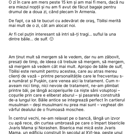
O zi în care am mers peste 15 km și am mai fi mers, dacă nu
era miezul nopții și nu am fi avut de făcut bagaje pentru
drumul de a doua zi, când plecam în Armenia.
De fapt, ca să te bucuri cu adevărat de oraş, Tbilisi merită
mai mult de o zi, cât am alocat noi.
Ar fi cel puțin interesant să intri să-ți tragi… suflul la una
dintre băile… de sulf. 🙂
Am ținut mult să mergem să le vedem, dar nu am zăbovit,
presați de timp, de ideea că trebuie să mergem, să mergem,
să mergem să vedem cât mai mult. Apropo de băile de sulf,
Tbilisi este renumit pentru acestea, care au atras mereu
clienți de vază – printre personalitățile care le frecventau s-
a numărat și Puşkin, care venea aici la tratament. Cum n-
aveam nici timp, nici nevoie de tratament, ne-am plimbat
printre băi, pe lângă acoperișurile ca niște sâni voluptoși –
coșurile prin care e eliberat aburul – și pasarela construită
de-a lungul lor. Băile antice se integrează perfect în cartierul
musulman – deși musulmani nu prea mai sunt – vegheat din
vârful dealului de o frumoasă moschee.
În centrul vechi, ne-am relaxat pe o bancă, lângă un izvor
cu apă rece, din curtea umbroasă pe care o împart bisericile
Jvaris Mama și Norashen. Biserica mai mică este Jvaris
Mama, un edificiu construit în secolul al XVI-lea, peste unul