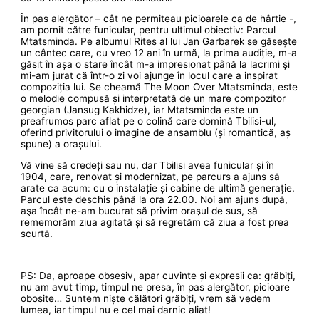
În pas alergător – cât ne permiteau picioarele ca de hârtie -,
am pornit către funicular, pentru ultimul obiectiv: Parcul
Mtatsminda. Pe albumul Rites al lui Jan Garbarek se găsește
un cântec care, cu vreo 12 ani în urmă, la prima audiție, m-a
găsit în așa o stare încât m-a impresionat până la lacrimi și
mi-am jurat că într-o zi voi ajunge în locul care a inspirat
compoziția lui. Se cheamă The Moon Over Mtatsminda, este
o melodie compusă și interpretată de un mare compozitor
georgian (Jansug Kakhidze), iar Mtatsminda este un
preafrumos parc aflat pe o colină care domină Tbilisi-ul,
oferind privitorului o imagine de ansamblu (și romantică, aș
spune) a orașului.
Vă vine să credeți sau nu, dar Tbilisi avea funicular și în
1904, care, renovat și modernizat, pe parcurs a ajuns să
arate ca acum: cu o instalație și cabine de ultimă generație.
Parcul este deschis până la ora 22.00. Noi am ajuns după,
aşa încât ne-am bucurat să privim oraşul de sus, să
rememorăm ziua agitată și să regretăm că ziua a fost prea
scurtă.
PS: Da, aproape obsesiv, apar cuvinte și expresii ca: grăbiți,
nu am avut timp, timpul ne presa, în pas alergător, picioare
obosite… Suntem niște călători grăbiți, vrem să vedem
lumea, iar timpul nu e cel mai darnic aliat!