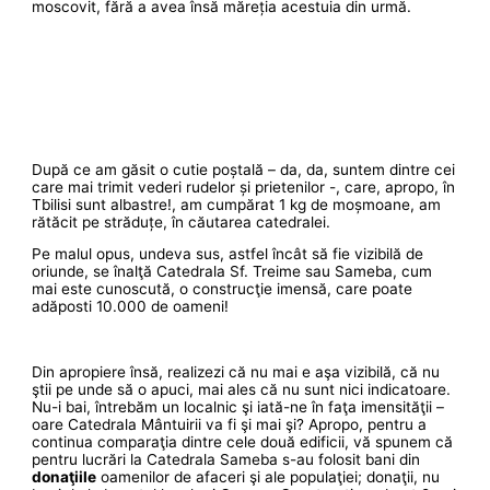
moscovit, fără a avea însă măreția acestuia din urmă.
După ce am găsit o cutie poștală – da, da, suntem dintre cei
care mai trimit vederi rudelor și prietenilor -, care, apropo, în
Tbilisi sunt albastre!, am cumpărat 1 kg de moșmoane, am
rătăcit pe străduțe, în căutarea catedralei.
Pe malul opus, undeva sus, astfel încât să fie vizibilă de
oriunde, se înalţă Catedrala Sf. Treime sau Sameba, cum
mai este cunoscută, o construcţie imensă, care poate
adăposti 10.000 de oameni!
Din apropiere însă, realizezi că nu mai e aşa vizibilă, că nu
ştii pe unde să o apuci, mai ales că nu sunt nici indicatoare.
Nu-i bai, întrebăm un localnic şi iată-ne în faţa imensităţii –
oare Catedrala Mântuirii va fi şi mai şi? Apropo, pentru a
continua comparaţia dintre cele două edificii, vă spunem că
pentru lucrări la Catedrala Sameba s-au folosit bani din
donaţiile
oamenilor de afaceri şi ale populaţiei; donaţii, nu