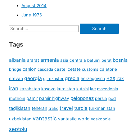
August 2014
June 1976
Search
for:
Tags
albania
armenia
ararat
bosnia
asia centrala
batumi
berat
canion
cetate
bridge
cascada
castel
customs
călătorie
georgia
grecia
irak
erevan
gjirokaster
herzegovina
HGS
iran
kazahstan
kosovo
kurdistan
kutaisi
lac
macedonia
peloponez
pamir
pamir highway
methoni
persia
pod
travel
turcia
tadjikistan
teheran
turkmenistan
trafic
vantastic
uzbekistan
vantastic world
voskopoje
șeptoiu