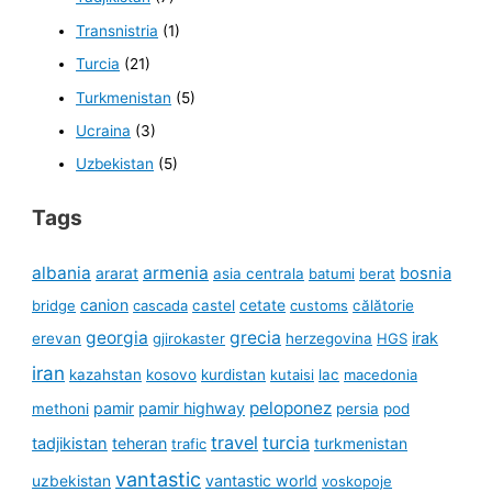
Transnistria
(1)
Turcia
(21)
Turkmenistan
(5)
Ucraina
(3)
Uzbekistan
(5)
Tags
albania
armenia
ararat
bosnia
asia centrala
batumi
berat
canion
cetate
bridge
cascada
castel
customs
călătorie
georgia
grecia
irak
erevan
gjirokaster
herzegovina
HGS
iran
kazahstan
kosovo
kurdistan
kutaisi
lac
macedonia
peloponez
pamir
pamir highway
methoni
persia
pod
travel
turcia
tadjikistan
teheran
turkmenistan
trafic
vantastic
uzbekistan
vantastic world
voskopoje