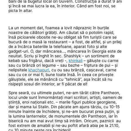
bani de la bugetul local ori Guvern. Construcţia a durat 9 ani
şi încă se mai lucra la ea, în interior. Când am fost noi, se
picta în altar.
La un moment dat, foamea a lovit năpraznic în burțile
noastre de călători grăbiți. Am căutat să o potolim rapid,
însă picioarele obosite ne-au obligat să fim turiștii care se
bucură de o masă la restaurant – a fost, de altfel, și un prilej
de a încărca bateriile la telefoane, aparat foto și alte
gadget-uri. O, dar mâncarea…, mâncarea în Georgia este de
neuitat. Scriu și înghit în sec. Shashlyk – un sortiment de
kebab sau frigărui, dacă vreți -,
khinkali
– găluște cu carne
sau cu brânză ori legume – sau bazhe – friptura de pui – și
nelipsitele
khachapuri
, cu ou sau brânză, cașcaval, carne
sau cu ce or mai fi, bune toate însă. În ceea ce privește
găluștele, ele se mănâncă cu “tehnică”, aşa încât să nu
risipeşti sosul din interior, ar fi păcat de el!
Spre seară, cu ultimele puteri, ne-am târât către Pantheon,
locul unde sunt înmormântați mari scriitori, artiști, oameni de
știință, eroi naționali etc. – marile figuri publice georgiene,
dar și mama lui Stalin. Din păcate am ajuns târziu, cu 10-15
minute înainte de închidere, și ne-am bucurat prea puțin, și
la lumina lanternelor, de monumentele din Pantheon, iar în
biserică nu am mai avut timp să intrăm. Oricum, paznicii au
fost extrem de amabili și ne-au poftit afară abia pe la 21.10,
cu 10 minute peste ora închiderii!