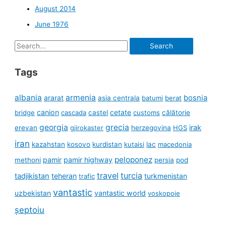
August 2014
June 1976
Search
for:
Tags
albania
armenia
ararat
bosnia
asia centrala
batumi
berat
canion
cetate
bridge
cascada
castel
customs
călătorie
georgia
grecia
irak
erevan
gjirokaster
herzegovina
HGS
iran
kazahstan
kosovo
kurdistan
kutaisi
lac
macedonia
peloponez
pamir
pamir highway
methoni
persia
pod
travel
turcia
tadjikistan
teheran
turkmenistan
trafic
vantastic
uzbekistan
vantastic world
voskopoje
șeptoiu