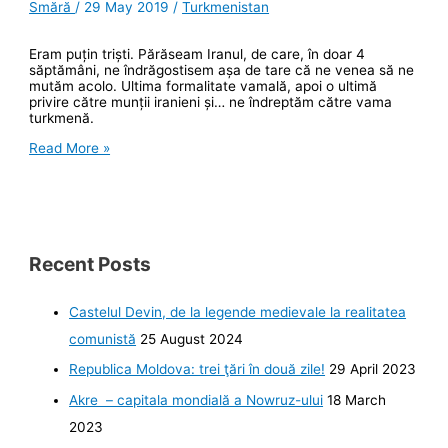
Smără
/
29 May 2019
/
Turkmenistan
Eram puțin triști. Părăseam Iranul, de care, în doar 4
săptămâni, ne îndrăgostisem așa de tare că ne venea să ne
mutăm acolo. Ultima formalitate vamală, apoi o ultimă
privire către munții iranieni și… ne îndreptăm către vama
turkmenă.
Bizara
Read More »
experiență
a
vămii
turkmene
Recent Posts
Castelul Devin, de la legende medievale la realitatea
comunistă
25 August 2024
Republica Moldova: trei ţări în două zile!
29 April 2023
Akre – capitala mondială a Nowruz-ului
18 March
2023