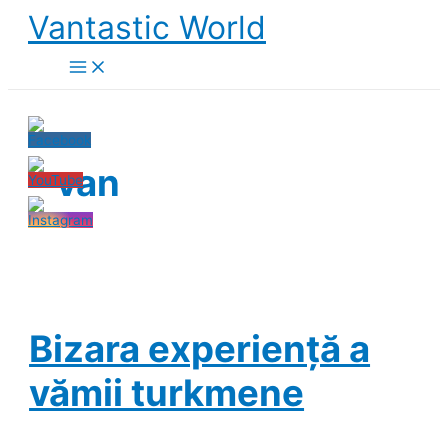
Skip
Vantastic World
to
content
van
Bizara experiență a
vămii turkmene