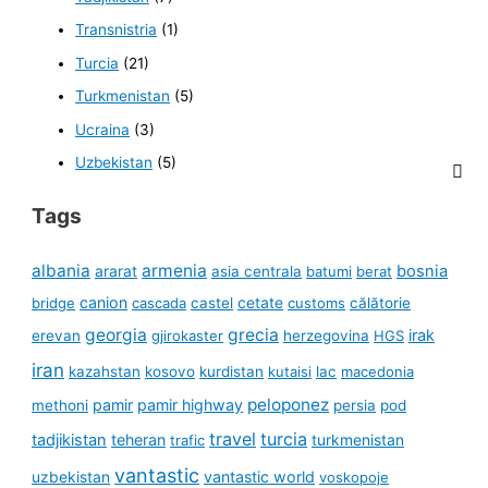
Transnistria
(1)
Turcia
(21)
Turkmenistan
(5)
Ucraina
(3)
Uzbekistan
(5)
Tags
albania
armenia
ararat
bosnia
asia centrala
batumi
berat
canion
cetate
bridge
cascada
castel
customs
călătorie
georgia
grecia
irak
erevan
gjirokaster
herzegovina
HGS
iran
kazahstan
kosovo
kurdistan
kutaisi
lac
macedonia
peloponez
pamir
pamir highway
methoni
persia
pod
travel
turcia
tadjikistan
teheran
turkmenistan
trafic
vantastic
uzbekistan
vantastic world
voskopoje