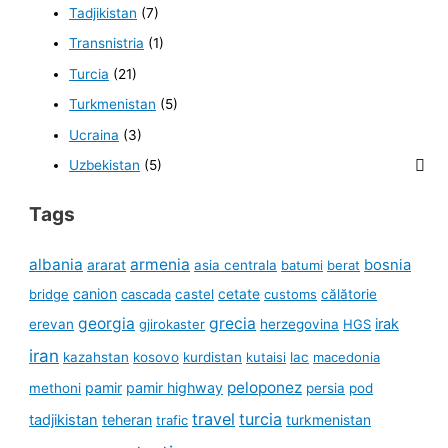
Tadjikistan
(7)
Transnistria
(1)
Turcia
(21)
Turkmenistan
(5)
Ucraina
(3)
Uzbekistan
(5)
Tags
albania
armenia
ararat
bosnia
asia centrala
batumi
berat
canion
cetate
bridge
cascada
castel
customs
călătorie
georgia
grecia
irak
erevan
gjirokaster
herzegovina
HGS
iran
kazahstan
kosovo
kurdistan
kutaisi
lac
macedonia
peloponez
pamir
pamir highway
methoni
persia
pod
travel
turcia
tadjikistan
teheran
turkmenistan
trafic