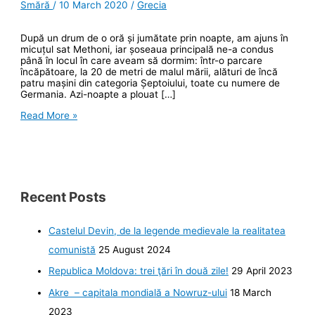
Smără
/
10 March 2020
/
Grecia
După un drum de o oră și jumătate prin noapte, am ajuns în
micuțul sat Methoni, iar șoseaua principală ne-a condus
până în locul în care aveam să dormim: într-o parcare
încăpătoare, la 20 de metri de malul mării, alături de încă
patru mașini din categoria Șeptoiului, toate cu numere de
Germania. Azi-noapte a plouat […]
Jurnal
Read More »
grecesc.
Ziua
7,
Methoni
Recent Posts
Castelul Devin, de la legende medievale la realitatea
comunistă
25 August 2024
Republica Moldova: trei ţări în două zile!
29 April 2023
Akre – capitala mondială a Nowruz-ului
18 March
2023