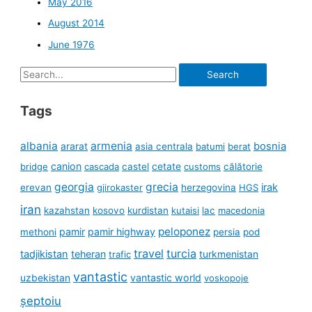
May 2016
August 2014
June 1976
Search
for:
Tags
albania
armenia
ararat
bosnia
asia centrala
batumi
berat
canion
cetate
bridge
cascada
castel
customs
călătorie
georgia
grecia
irak
erevan
gjirokaster
herzegovina
HGS
iran
kazahstan
kosovo
kurdistan
kutaisi
lac
macedonia
peloponez
pamir
pamir highway
methoni
persia
pod
travel
turcia
tadjikistan
teheran
turkmenistan
trafic
vantastic
uzbekistan
vantastic world
voskopoje
șeptoiu