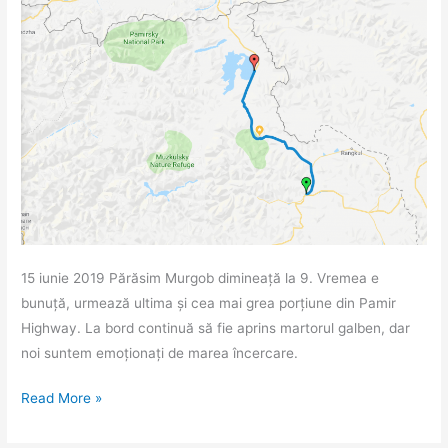
15 iunie 2019 Părăsim Murgob dimineață la 9. Vremea e
bunuță, urmează ultima și cea mai grea porțiune din Pamir
Highway. La bord continuă să fie aprins martorul galben, dar
noi suntem emoționați de marea încercare.
Pamir
Read More »
Highway.
Ziua