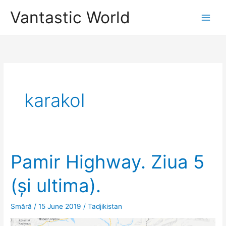
Skip
Vantastic World
to
content
karakol
Pamir Highway. Ziua 5
(și ultima).
Smără
/
15 June 2019
/
Tadjikistan