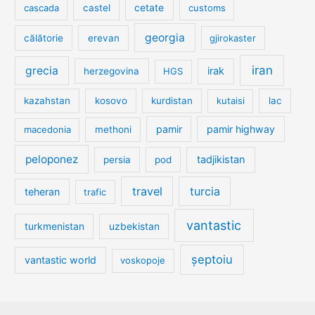
cetate
cascada
castel
customs
georgia
călătorie
erevan
gjirokaster
iran
grecia
irak
herzegovina
HGS
kazahstan
kosovo
kurdistan
kutaisi
lac
pamir
pamir highway
macedonia
methoni
peloponez
tadjikistan
persia
pod
travel
turcia
teheran
trafic
vantastic
turkmenistan
uzbekistan
șeptoiu
vantastic world
voskopoje