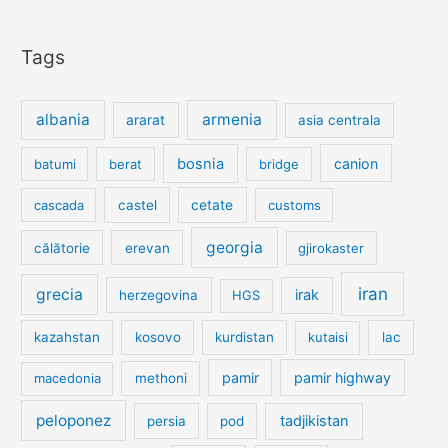
Tags
albania
armenia
ararat
asia centrala
bosnia
canion
batumi
berat
bridge
cetate
cascada
castel
customs
georgia
călătorie
erevan
gjirokaster
iran
grecia
irak
herzegovina
HGS
kazahstan
kosovo
kurdistan
kutaisi
lac
pamir
pamir highway
macedonia
methoni
peloponez
tadjikistan
persia
pod