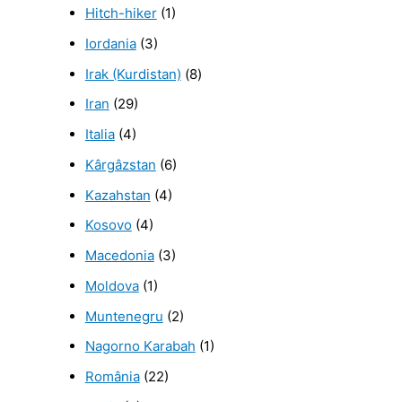
Hitch-hiker
(1)
Iordania
(3)
Irak (Kurdistan)
(8)
Iran
(29)
Italia
(4)
Kârgâzstan
(6)
Kazahstan
(4)
Kosovo
(4)
Macedonia
(3)
Moldova
(1)
Muntenegru
(2)
Nagorno Karabah
(1)
România
(22)