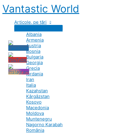
Skip
Vantastic World
to
content
Articole, pe țări
Albania
Armenia
Austria
Bosnia
Bulgaria
Georgia
Grecia
Iordania
Iran
Italia
Kazahstan
Kârgâzstan
Kosovo
Macedonia
Moldova
Muntenegru
Nagorno Karabah
România