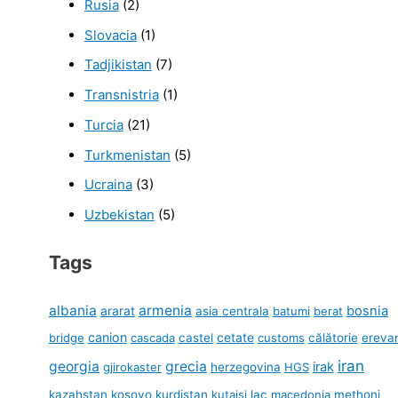
Rusia
(2)
Slovacia
(1)
Tadjikistan
(7)
Transnistria
(1)
Turcia
(21)
Turkmenistan
(5)
Ucraina
(3)
Uzbekistan
(5)
Tags
albania
armenia
ararat
bosnia
asia centrala
batumi
berat
canion
cetate
bridge
cascada
castel
customs
călătorie
ereva
iran
georgia
grecia
irak
gjirokaster
herzegovina
HGS
kazahstan
kosovo
kurdistan
kutaisi
lac
macedonia
methoni