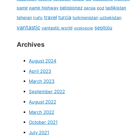
peloponez
pamir
pamir highway
tadjikistan
persia
pod
travel
turcia
teheran
turkmenistan
uzbekistan
trafic
vantastic
șeptoiu
vantastic world
voskopoje
Archives
August 2024
April 2023
March 2023
September 2022
August 2022
March 2022
October 2021
July 2021