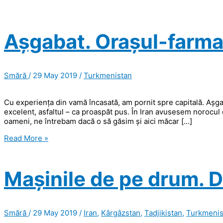
Așgabat. Orașul-farma
Smără
/
29 May 2019
/
Turkmenistan
Cu experiența din vamă încasată, am pornit spre capitală. Așga
excelent, asfaltul – ca proaspăt pus. În Iran avusesem norocul de
oameni, ne întrebam dacă o să găsim și aici măcar […]
Așgabat.
Read More »
Orașul-
farmacie.
Mașinile de pe drum. D
Smără
/
29 May 2019
/
Iran
,
Kârgâzstan
,
Tadjikistan
,
Turkmenis