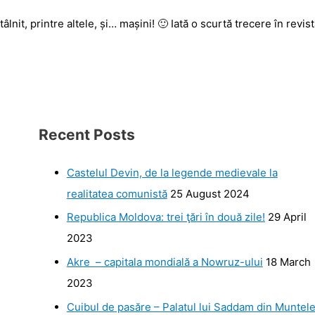
âlnit, printre altele, și… mașini! 🙂 Iată o scurtă trecere în revist
Recent Posts
Castelul Devin, de la legende medievale la
realitatea comunistă
25 August 2024
Republica Moldova: trei ţări în două zile!
29 April
2023
Akre – capitala mondială a Nowruz-ului
18 March
2023
Cuibul de pasăre – Palatul lui Saddam din Muntel