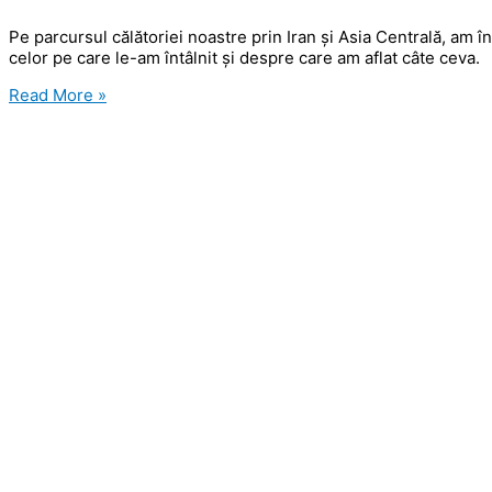
Pe parcursul călătoriei noastre prin Iran și Asia Centrală, am înt
celor pe care le-am întâlnit și despre care am aflat câte ceva.
Mașinile
Read More »
de
pe
drum.
De
pe
drumul
nostru.