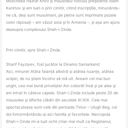
Moscheea Hazrat Khirz și mausoleul fostului președinte Islam
Karimov şi am luat-o prin cimitir, citind inscripțiile, minunându-
ne că, deși sunt musulmani, pe pietre sunt imprimate pozele
celor răposați – am văzut asta și în Armenia -, și așa am ajuns
deasupra complexului Shah-i-Zinda.
Prin cimitir, spre Shah-i Zinda
Sharif Fayziyev, fost jucător la Dinamo Samarkand
Aici, minune! Atâta faianță albstră și atâtea nuanțe, atâtea
sclipiri, de nu știam încotro să mă uit. Aveam cel mai bun
unghi, cea mai bună priveliște! Am coborât însă și pe alee şi
am intrat în câteva capele. Shah-i-Zinda include peste 20 de
mausolee și diferite clădiri din secolele XI-XIX. Cele mai
spectaculoase sunt cele din perioada Timur – Ulugh Beg, cei
doi înmormântându-și aici familia și favoritele. Necropola
Shah-i-Zinda mi-a luat ochii chiar mai mult ca Registanul,