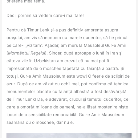
prietena mea temă.
Deci, pornim să vedem care-i mai tare!
Pentru că Timur Lenk şi-a pus definitiv amprenta asupra
oraşului, am zis să începem cu marele cuceritor, să fie primul
pe care-l „vizităm”. Aşadar, am mers la Mausoleul Gur-e Amir
(
Mormântul Regelui
). Sincer, după aproape o lună în Iran şi
câteva zile în Uzbekistan am crezut că nu mai pot fi
impresionată de o moschee tapetată cu faianţă albastră. Şi
totuşi, Gur-e Amir Mausoleum este wow! O feerie de sclipiri de
azur. După ce am văzut cu ochii mei, pot confirma că tehnica
monumentelor placate cu faianță albastră a fost desăvârşită
de Timur Lenk! Da, e adevărat, crudul şi temutul cuceritor, cel
care a omorât milioane de oameni, ne-a lăsat moştenire nişte
locuri de o sensibilitate remarcabilă. Gur-e Amir Mausoleum
seamănă cu o moschee, dar nu e.