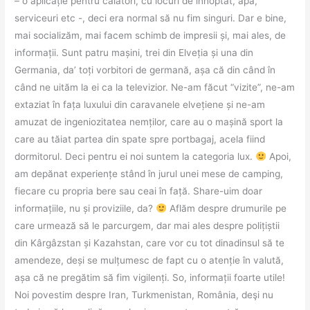
– o aplicație pentru călători, cu locuri de înnoptat, apă,
serviceuri etc -, deci era normal să nu fim singuri. Dar e bine,
mai socializăm, mai facem schimb de impresii și, mai ales, de
informații. Sunt patru mașini, trei din Elveția și una din
Germania, da’ toți vorbitori de germană, așa că din când în
când ne uităm la ei ca la televizior. Ne-am făcut “vizite”, ne-am
extaziat în fața luxului din caravanele elvețiene și ne-am
amuzat de ingeniozitatea nemților, care au o mașină sport la
care au tăiat partea din spate spre portbagaj, acela fiind
dormitorul. Deci pentru ei noi suntem la categoria lux.
Apoi,
am depănat experiențe stând în jurul unei mese de camping,
fiecare cu propria bere sau ceai în față. Share-uim doar
informațiile, nu și proviziile, da?
Aflăm despre drumurile pe
care urmează să le parcurgem, dar mai ales despre polițiștii
din Kârgâzstan și Kazahstan, care vor cu tot dinadinsul să te
amendeze, deși se mulțumesc de fapt cu o atenție în valută,
așa că ne pregătim să fim vigilenți. So, informații foarte utile!
Noi povestim despre Iran, Turkmenistan, România, deşi nu