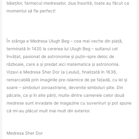
băieților, farmecul medreselor, ziua însorită, toate au făcut ca
momentul să fie perfect!
În stânga e Medresa Ulugh Beg – cea mai veche din piață,
terminată în 1420 la cererea lui Ulugh Beg – sultanul cel
învățat, pasionat de astronomie și puțin-spre deloc de
războaie, care a și predat aici matematica și astronomia.
Vizavi e Medresa Sher Dor (a
Leului
), finalizată în 1636,
remarcabilă prin imaginile pre-islamice de pe fațadă, cu lei și
soare – simboluri zoroastriene, devenite simboluri șiite. Din
păcate, ca și în alte părți, multe dintre camerele celor două
medrese sunt invadate de magazine cu suveniruri și pot spune
că mi-au plăcut mult mai mult din exterior.
Medresa Sher Dor