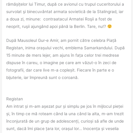
rămășițelor lui Timur, după ce avionul cu trupul cuceritorului a
survolat şi binecuvântat armata sovietică de la Stalingrad, iar
a doua zi, minune: contraatacul Armatei Roşii a fost de
neoprit, ruşii ajungând apoi până la Berlin. Tare, nu!?
După Mausoleul Gur-e Amir, am pornit către celebra Piață
Registan, inima orașului vechi, emblema Samarkandului. După
15 minute de mers lejer, am ajuns în fața celor trei medrese
dispuse în careu, o imagine pe care am văzut-o în zeci de
fotografii, dar care live m-a copleșit. Fiecare în parte e o
bijuterie, iar împreună sunt o coroană.
Registan
Am intrat și m-am așezat pur și simplu pe jos în mijlocul pieței
și, în timp ce mă roteam când la una când la alta, m-am trezit
înconjurată de un grup de adolescenți, curioși să afle de unde
sunt, dacă îmi place țara lor, orașul lor… Inocența și veselia