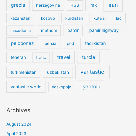
iran
grecia
irak
herzegovina
HGS
kazahstan
kosovo
kurdistan
kutaisi
lac
pamir
pamir highway
macedonia
methoni
peloponez
tadjikistan
persia
pod
travel
turcia
teheran
trafic
vantastic
turkmenistan
uzbekistan
șeptoiu
vantastic world
voskopoje
Archives
August 2024
April 2023