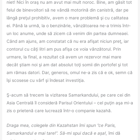
niet! Nici în oraş nu am avut mai mult noroc. Bine, am găsit tot
felul de binevoitori să ne vândă motorină din canistră, dar pe
lângă preţul prohibitiv, avem o mare problemă şi cu calitatea
ei. Până la urmă, la o benzinărie, vânzătoarea ne-a trimis într-
un loc anume, unde să zicem că venim din partea dumneaei.
Când am ajuns, am constatat că nu era afişat niciun preţ, iar
contorul cu câţi litri am pus afişa ce voia vânzătorul. Prin
urmare, la final, a rezultat că avem un rezervor mai mare
decât ştiam noi şi am dat absolut toţi somii din portofel şi tot
am rămas datori. Dar, generos, omul ne-a zis că e ok, semn că
îşi scosese cu vârf şi îndesat investiţia.
Ş-acum să trecem la vizitarea Samarkandului, pe care cei din
Asia Centrală îl consideră Parisul Orientului – cel puţin aşa mi-a
zis o prietenă care lucrează într-o companie kazahă.
Draga mea, colegele din Kazahstan îmi spun ”ce Paris,
Samarkandul e mai tare!”. Să-mi spui dacă e așa!,
îmi dă