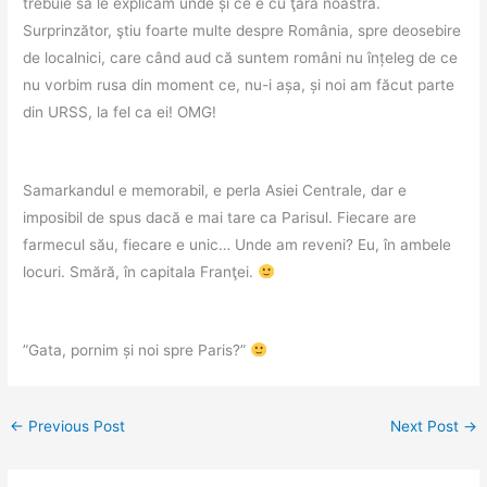
trebuie să le explicăm unde și ce e cu ţara noastră.
Surprinzător, ştiu foarte multe despre România, spre deosebire
de localnici, care când aud că suntem români nu înțeleg de ce
nu vorbim rusa din moment ce, nu-i așa, și noi am făcut parte
din URSS, la fel ca ei! OMG!
Samarkandul e memorabil, e perla Asiei Centrale, dar e
imposibil de spus dacă e mai tare ca Parisul. Fiecare are
farmecul său, fiecare e unic… Unde am reveni? Eu, în ambele
locuri. Smără, în capitala Franţei.
”Gata, pornim și noi spre Paris?”
←
Previous Post
Next Post
→