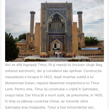
Aici se află îngropaţi Timur, fiii şi nepoţii lui (inclusiv Ulugh Beg,
sultanul-astronom), dar şi consilierul său spiritual. Construcția
mausoleului a început în 1403, după moartea subită a lui
Muhammad Sultan, nepotul desemnat moștenitorul lui Timur
Lenk. Pentru sine, Timur își construise o criptă în Șahrisabz,
oraşul natal. Dar întrucât a murit subit, de pneumonie, în 1405,
în timp ce plănuia cucerirea Chinei, iar trecerile către
Șahrisabz erau înzăpezite, Timur a fost înmormântat aici,