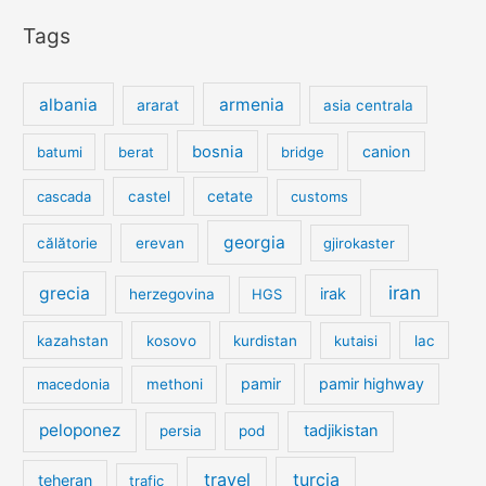
Tags
albania
armenia
ararat
asia centrala
bosnia
canion
batumi
berat
bridge
cetate
cascada
castel
customs
georgia
călătorie
erevan
gjirokaster
iran
grecia
irak
herzegovina
HGS
kazahstan
kosovo
kurdistan
kutaisi
lac
pamir
pamir highway
macedonia
methoni
peloponez
tadjikistan
persia
pod
travel
turcia
teheran
trafic