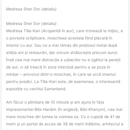
Medresa Sher Dor (detaliu)
Medresa Sher Dor (detaliu)
Medresa Tilla-Kari (
Acoperită în aur
), care tronează la mijloc, e
o poveste sclipitoare, moscheea acesteia fiind placată în
interior cu aur. Sau ce a mai rămas din prețiosul metal după
atâția ani și restaurări, dar oricum strălucește precum aurul.
Însă cea mai mare distracție a uzbecilor nu e zgâitul la pereții
de aur, ci să treacă în zona interzisă pentru a se poza în
minbar
– amvonul dintr-o moschee, în care se urcă imamul
pentru predici. La Tilla-Kari este, de asemenea, o interesantă
expoziție cu vechiul Samarkand.
Am făcut o plimbare de 10 minute și am ajuns în fața
impresionantei Bibi-Hanâm (în engleză, Bibi-Khanym), cea mai
mare moschee din lumea la vremea sa. Cu o cupolă de 41 de
metri și un portal de acces de 38 de metri înălțime, arhitectul a