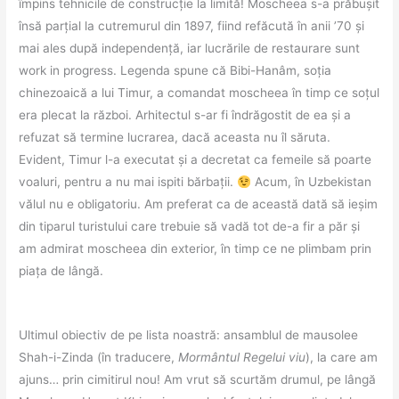
împins tehnicile de construcție la limită! Moscheea s-a prăbușit
însă parțial la cutremurul din 1897, fiind refăcută în anii ’70 și
mai ales după independență, iar lucrările de restaurare sunt
work in progress. Legenda spune că Bibi-Hanâm, soția
chinezoaică a lui Timur, a comandat moscheea în timp ce soțul
era plecat la război. Arhitectul s-ar fi îndrăgostit de ea și a
refuzat să termine lucrarea, dacă aceasta nu îl săruta.
Evident, Timur l-a executat și a decretat ca femeile să poarte
voaluri, pentru a nu mai ispiti bărbații.
Acum, în Uzbekistan
vălul nu e obligatoriu. Am preferat ca de această dată să ieșim
din tiparul turistului care trebuie să vadă tot de-a fir a păr și
am admirat moscheea din exterior, în timp ce ne plimbam prin
piața de lângă.
Ultimul obiectiv de pe lista noastră: ansamblul de mausolee
Shah-i-Zinda (în traducere,
Mormântul Regelui viu
), la care am
ajuns… prin cimitirul nou! Am vrut să scurtăm drumul, pe lângă