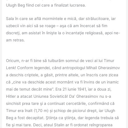
Ulugh Beg fiind cel care a finalizat lucrarea.
Sala în care se află mormintele e mică, dar strălucitoare, iar
uzbecii vin aici să se roage – aşa că am încercat să fim
discreţi, am asistat în linişte la o incantaţie religioasă, apoi ne-
am retras.
Oricum, n-ar fi bine să tulburăm somnul de veci al lui Timur
Lenk! Conform legendei, când antropologul Mihail Gherasimov
a deschis criptele, a găsit, printre altele, un înscris care zicea
că „cine va deschide acest mormânt va fi învins de un inamic
mai de temut decât mine”. Era 21 iunie 1941, iar a doua zi,
Hitler a atacat Uniunea Sovietică! Da’ Gherasimov nu s-a
sinchisit prea tare şi a continuat cercetările, confirmând că
Timur era înalt (1,70 m) și șchiop de piciorul drept, iar Ulugh
Beg a fost decapitat. Ştiinţa ca ştiinţa, dar legenda trebuia să
fie şi mai tare. Deci, ateul Stalin ar fi ordonat reîngroparea