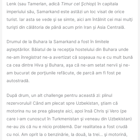
Lenk (sau Tamerlan, adică
Timur cel Şchiop
) în capitala
imperiului său, Samarkand este astăzi un loc visat de orice
turist. Iar asta se vede şi se simte, aici am întâlnit cei mai mulţi
turişti din călătoria de până acum prin Iran și Asia Centrală.
Drumul de la Buhara la Samarkand a fost în limitele
aşteptărilor. Băiatul de la recepţia hostelului din Buhara unde
ne-am
înregistrat
ne-a avertizat că soşeaua nu e cu mult bună
ca cea dintre Hiva şi Buhara, aşa că ne-am setat nervii şi ne-
am bucurat de porţiunile refăcute, de parcă am fi fost pe
autostradă.
După drum, un alt challenge pentru această zi: plinul
rezervorului! Când am plecat spre Uzbekistan, ştiam că
motorina nu se prea găseşte aici, apoi însă Chris şi Vero (pe
care i-am cunoscut în Turkmenistan şi veneau din Uzbekistan)
ne-au zis că nu e nicio problemă. Dar realitatea a fost crudă
cu noi. Am oprit la o benzinărie, la două, la trei… şi motorină,