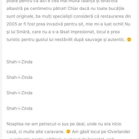
poate pentru că aici e cea mai multă faianță și teracotă
albastră pe centimetru pătrat! Chiar dacă nu toate bucățile
sunt originale, ba mulți specialiști consideră că restaurarea din
2005 ar fi fost prea invazivă pentru sit, mie mi-a luat ochii! Nu
şi lui Smără, care nu a s-a lăsat impresionat, locul e prea
turistic pentru gustul lui nestăvilit după sauvage și autentic.
Shah-i-Zinda
Shah-i-Zinda
Shah-i-Zinda
Shah-i-Zinda
Noaptea ne-am petrecut-o sus pe deal, unde nu era nicio
casă, ci multe alte caravane.
Am găsit locul pe iOverlander