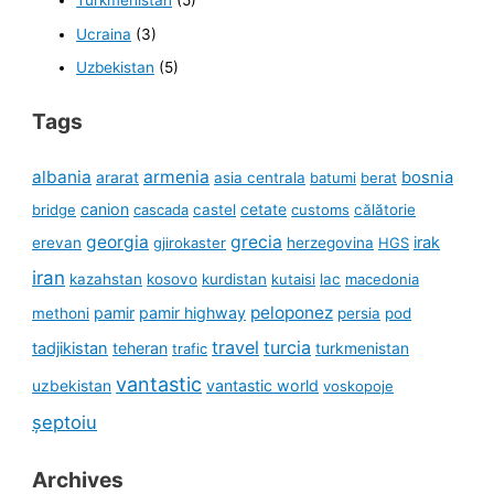
Turkmenistan
(5)
Ucraina
(3)
Uzbekistan
(5)
Tags
albania
armenia
ararat
bosnia
asia centrala
batumi
berat
canion
cetate
bridge
cascada
castel
customs
călătorie
georgia
grecia
irak
erevan
gjirokaster
herzegovina
HGS
iran
kazahstan
kosovo
kurdistan
kutaisi
lac
macedonia
peloponez
pamir
pamir highway
methoni
persia
pod
travel
turcia
tadjikistan
teheran
turkmenistan
trafic
vantastic
uzbekistan
vantastic world
voskopoje
șeptoiu
Archives