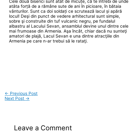
Cele două biserici sunt atât de micuțe, că te întrebi de unde
atâta forță de a rămâne sute de ani în picioare, în bătaia
vânturilor. Sunt ca doi soldați ce scrutează lacul și apără
locul! Deşi din punct de vedere arhitectural sunt simple,
sobre şi construite din tuf vulcanic negru, pe fundalul
albastru al Lacului Sevan, ansamblul devine unul dintre cele
mai frumoase din Armenia. Aşa încât, chiar dacă nu sunteţi
amatori de plajă, Lacul Sevan e una dintre atracţiile din
Armenia pe care n-ar trebui să le rataţi.
←
Previous Post
Next Post
→
Leave a Comment