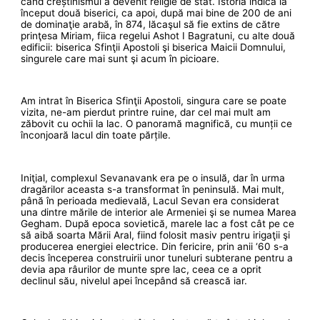
când creștinismul a devenit religie de stat. Istoria indică la
început două biserici, ca apoi, după mai bine de 200 de ani
de dominaţie arabă, în 874, lăcaşul să fie extins de către
prinţesa Miriam, fiica regelui Ashot I Bagratuni, cu alte două
edificii: biserica Sfinţii Apostoli şi biserica Maicii Domnului,
singurele care mai sunt şi acum în picioare.
Am intrat în Biserica Sfinţii Apostoli, singura care se poate
vizita, ne-am pierdut printre ruine, dar cel mai mult am
zăbovit cu ochii la lac. O panoramă magnifică, cu munții ce
înconjoară lacul din toate părțile.
Iniţial, complexul Sevanavank era pe o insulă, dar în urma
dragărilor aceasta s-a transformat în peninsulă. Mai mult,
până în perioada medievală, Lacul Sevan era considerat
una dintre mările de interior ale Armeniei şi se numea Marea
Gegham. După epoca sovietică, marele lac a fost cât pe ce
să aibă soarta Mării Aral, fiind folosit masiv pentru irigaţii şi
producerea energiei electrice. Din fericire, prin anii ‘60 s-a
decis începerea construirii unor tuneluri subterane pentru a
devia apa râurilor de munte spre lac, ceea ce a oprit
declinul său, nivelul apei începând să crească iar.