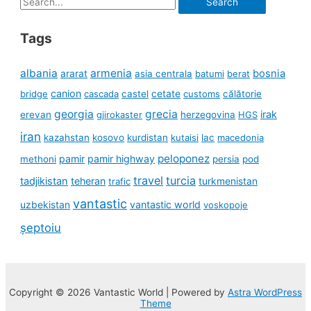
for:
Tags
albania
armenia
ararat
bosnia
asia centrala
batumi
berat
canion
cetate
bridge
cascada
castel
customs
călătorie
georgia
grecia
irak
erevan
gjirokaster
herzegovina
HGS
iran
kazahstan
kosovo
kurdistan
kutaisi
lac
macedonia
peloponez
pamir
pamir highway
methoni
persia
pod
travel
turcia
tadjikistan
teheran
turkmenistan
trafic
vantastic
uzbekistan
vantastic world
voskopoje
șeptoiu
Copyright © 2026 Vantastic World | Powered by
Astra WordPress
Theme