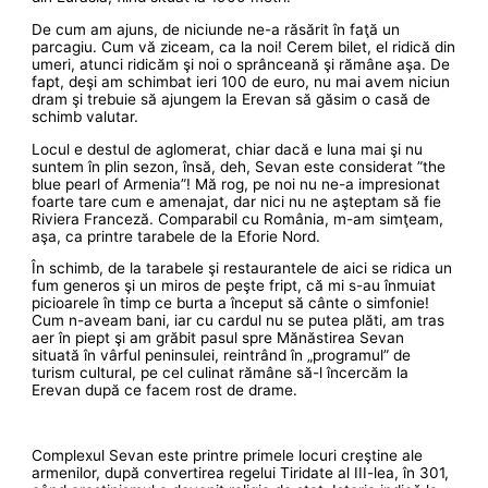
De cum am ajuns, de niciunde ne-a răsărit în faţă un
parcagiu. Cum vă ziceam, ca la noi! Cerem bilet, el ridică din
umeri, atunci ridicăm şi noi o sprânceană şi rămâne aşa. De
fapt, deşi am schimbat ieri 100 de euro, nu mai avem niciun
dram şi trebuie să ajungem la Erevan să găsim o casă de
schimb valutar.
Locul e destul de aglomerat, chiar dacă e luna mai şi nu
suntem în plin sezon, însă, deh, Sevan este considerat ”the
blue pearl of Armenia”! Mă rog, pe noi nu ne-a impresionat
foarte tare cum e amenajat, dar nici nu ne aşteptam să fie
Riviera Franceză. Comparabil cu România, m-am simţeam,
aşa, ca printre tarabele de la Eforie Nord.
În schimb, de la tarabele şi restaurantele de aici se ridica un
fum generos şi un miros de peşte fript, că mi s-au înmuiat
picioarele în timp ce burta a început să cânte o simfonie!
Cum n-aveam bani, iar cu cardul nu se putea plăti, am tras
aer în piept şi am grăbit pasul spre Mănăstirea Sevan
situată în vârful peninsulei, reintrând în „programul” de
turism cultural, pe cel culinat rămâne să-l încercăm la
Erevan după ce facem rost de drame.
Complexul Sevan este printre primele locuri creştine ale
armenilor, după convertirea regelui Tiridate al III-lea, în 301,