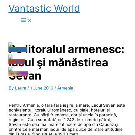
Skip
Vantastic World
to
content
Pe litoralul armenesc:
lacul şi mănăstirea
Sevan
By
Laura
/
1 June 2016
/
Armenia
Pentru Armenia, o ţară fără ieşire la mare, Lacul Sevan este
echivalentul litoralului românesc, cu plaje, hoteluri şi
restaurante. Cu părţi frumoase, dar şi unele în paragină,
ruginite… Cu o suprafaţă de 1.242 de kilometri pătraţi,
Sevan este cea mai mare întindere de ape din Caucaz şi
printre cele mai mari lacuri de apă dulce de mare altitudine
din Eurasia, fiind situat la 1900 metri.