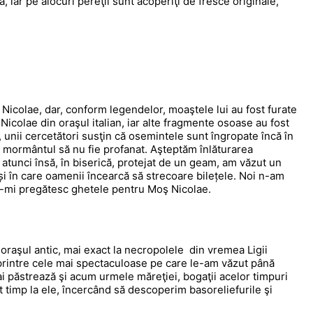
iar pe alocuri pereţii sunt acoperiţi de fresce originale,
Nicolae, dar, conform legendelor, moaştele lui au fost furate
l Nicolae din oraşul italian, iar alte fragmente osoase au fost
ă, unii cercetători susţin că osemintele sunt îngropate încă în
a mormântul să nu fie profanat. Aşteptăm înlăturarea
 atunci însă, în biserică, protejat de un geam, am văzut un
și în care oamenii încearcă să strecoare bilețele. Noi n-am
să-mi pregătesc ghetele pentru Moş Nicolae.
oraşul antic, mai exact la necropolele din vremea Ligii
 printre cele mai spectaculoase pe care le-am văzut până
i păstrează şi acum urmele măreţiei, bogaţii acelor timpuri
t timp la ele, încercând să descoperim basoreliefurile şi