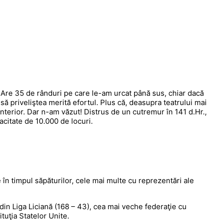
 Are 35 de rânduri pe care le-am urcat până sus, chiar dacă
nsă priveliştea merită efortul. Plus că, deasupra teatrului mai
nterior. Dar n-am văzut! Distrus de un cutremur în 141 d.Hr.,
acitate de 10.000 de locuri.
 în timpul săpăturilor, cele mai multe cu reprezentări ale
din Liga Liciană (168 – 43), cea mai veche federaţie cu
ituţia Statelor Unite.