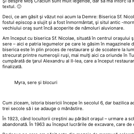
Şi despre Moş Crăciun sunt mult legende, dar să mă întorc la 
textul. 🙂
Deci, ce am găsit şi văzut noi acum la Demre: Biserica Sf. Nicola
fostul episcop a slujit şi a fost înmormântat, şi situl antic -mo
vechiului oraş sunt încă acoperite de nămoluri aluvionare.
Am început cu biserica Sf. Nicolae, situată în centrul oraşului
sere – aici e patria legumelor pe care le găsim în magazinele d
biserica este în plin proces de restaurare şi de scoatere la lu
strecurat printre numeroşii ruşi, mai mulţi aici ca oriunde în Tu
cumpărată de ţarul Alexandru al II-lea, care a început restaura
finalizată.
Myra, sere și blocuri
Cum ziceam, istoria bisericii începe în secolul 6, dar bazilica a
trei secole să i se adauge o mănăstire.
În 1923, când locuitorii creştini au părăsit oraşul – urmare a sc
abandonată. În 1963 au început lucrările de excavare, care de cu