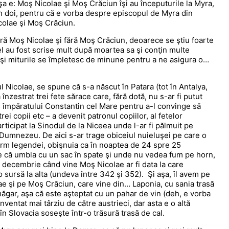
aşa e: Moş Nicolae şi Moş Crăciun îşi au începuturile la Myra,
în doi, pentru că e vorba despre episcopul de Myra din
colae şi Moş Crăciun.
ără Moş Nicolae şi fără Moş Crăciun, deoarece se ştiu foarte
el au fost scrise mult după moartea sa şi conţin multe
e şi miturile se împletesc de minune pentru a ne asigura o…
 Nicolae, se spune că s-a născut în Patara (tot în Antalya,
a înzestrat trei fete sărace care, fără dotă, nu s-ar fi putut
vis împăratului Constantin cel Mare pentru a-l convinge să
ei copii etc – a devenit patronul copiilor, al fetelor
 participat la Sinodul de la Niceea unde l-ar fi pălmuit pe
i Dumnezeu. De aici s-ar trage obiceiul nuieluşei pe care o
form legendei, obişnuia ca în noaptea de 24 spre 25
ice că umbla cu un sac în spate şi unde nu vedea fum pe horn,
e 6 decembrie când vine Moş Nicolae ar fi data la care
 sursă la alta (undeva între 342 şi 352). Şi aşa, îl avem pe
lae şi pe Moş Crăciun, care vine din… Laponia, cu sania trasă
măgar, aşa că este aşteptat cu un pahar de vin (deh, e vorba
nventat mai târziu de către austrieci, dar asta e o altă
n Slovacia soseşte într-o trăsură trasă de cal.