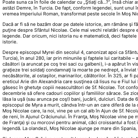
Poate suna ca în foile de calendar cu „Ştiaţi că…?”, însă chiar 
astăzi Demre, în Turcia. De fapt, conform legendei, sunt unul 
vremea Imperiului Roman, transformat peste secole în Moş Ni
Dacă ar fi să ne bazăm doar pe datele istorice, am rămâne şi f
puţine despre Sfântul Nicolae. Cele mai vechi relatări despre 
legende. Dar oricum, nici istoria nu e matematică, deci faptel
istorie.
Despre episcopul Myrei din secolul 4, canonizat apoi ca Sfântul
Turcia), în anul 280, iar prin minunile şi faptele lui caritabile – 
căsători (a aruncat pe coş trei saci cu galbeni), i-a apărut în 
graţieze trei soldaţi condamnaţi la moarte pe nedrept, a înviat tr
necăsătorite, al ostaşilor, marinarilor, călătorilor. În 325, ar fi
ereticul Arie din Alexandria care susţinea că Iisus nu e Fiul lu
găsesc în ghetuţe copiii neascultători de Sf. Nicolae. Tot con
decembrie să ofere cadouri copiilor şi familiilor sărace. Se z
lăsa la uşă (sau arunca pe coş!) bani, jucării, dulciuri. Data d
episcopul de Myra a murit, cândva într-un an care diferă de la o
Moş Nicolae care, la noi, vine pe un cal alb în Ajun de Sf. Nico
de reni, în Ajunul Crăciunului. În Franţa, Moş Nicolae vine pe 
de Franţa) şi cu morcovi pentru animal, căci croissantul a fost i
legendă. La olandezi, Moş Nicolae ajunge pe mare din Spania, î