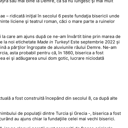
Myra sau mai bine la Demre, ca să nu lungesc şi mai mult
e – ridicată iniţial în secolul 6 peste fundaţia bisericii unde
rminte liciene şi teatrul roman, căci o mare parte a ruinelor
 şi la care am ajuns după ce ne-am învârtit bine prin marea de
e la noi etichetate
Made in Turkey
! Este septembrie 2022 și
mină a părţilor îngropate de aluviunile râului Demre. Ne-am
rcia, asta probabil pentru că, în 1860, biserica a fost
rea ei şi adăugarea unui dom gotic, lucrare niciodată
ctuală a fost construită începând din secolul 8, ca după alte
himbului de populaţii dintre Turcia şi Grecia -, biserica a fost
rând au ajuns chiar la fundaţiile celei mai vechi biserici.