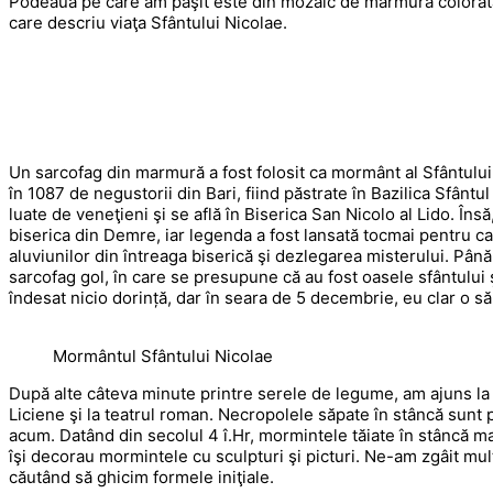
Podeaua pe care am păşit este din mozaic de marmură colorată, 
care descriu viaţa Sfântului Nicolae.
Un sarcofag din marmură a fost folosit ca mormânt al Sfântului 
în 1087 de negustorii din Bari, fiind păstrate în Bazilica Sfântu
luate de veneţieni şi se află în Biserica San Nicolo al Lido. Îns
biserica din Demre, iar legenda a fost lansată tocmai pentru c
aluviunilor din întreaga biserică şi dezlegarea misterului. Până
sarcofag gol, în care se presupune că au fost oasele sfântului 
îndesat nicio dorință, dar în seara de 5 decembrie, eu clar o 
Mormântul Sfântului Nicolae
După alte câteva minute printre serele de legume, am ajuns la 
Liciene şi la teatrul roman. Necropolele săpate în stâncă sunt
acum. Datând din secolul 4 î.Hr, mormintele tăiate în stâncă ma
îşi decorau mormintele cu sculpturi şi picturi. Ne-am zgâit mul
căutând să ghicim formele iniţiale.