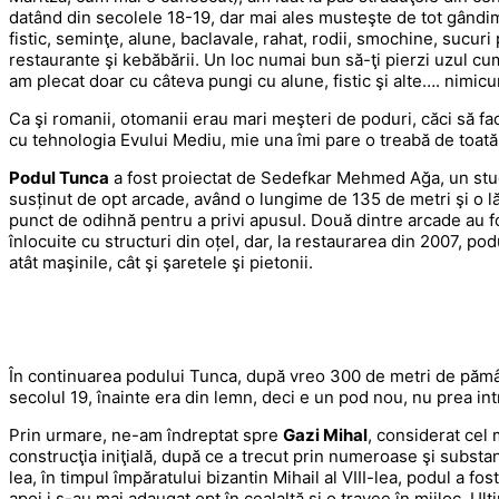
datând din secolele 18-19, dar mai ales musteşte de tot gândim
fistic, seminţe, alune, baclavale, rahat, rodii, smochine, sucur
restaurante şi kebăbării. Un loc numai bun să-ţi pierzi uzul cu
am plecat doar cu câteva pungi cu alune, fistic şi alte…. nimicur
Ca şi romanii, otomanii erau mari meşteri de poduri, căci să fa
cu tehnologia Evului Mediu, mie una îmi pare o treabă de toată
Podul Tunca
a fost proiectat de Sedefkar Mehmed Ağa, un stude
susținut de opt arcade, având o lungime de 135 de metri şi o lă
punct de odihnă pentru a privi apusul. Două dintre arcade au fo
înlocuite cu structuri din oțel, dar, la restaurarea din 2007, pod
atât maşinile, cât şi şaretele şi pietonii.
În continuarea podului Tunca, după vreo 300 de metri de păm
secolul 19, înainte era din lemn, deci e un pod nou, nu prea in
Prin urmare, ne-am îndreptat spre
Gazi Mihal
, considerat cel
construcţia iniţială, după ce a trecut prin numeroase şi substanț
lea, în timpul împăratului bizantin Mihail al VIII-lea, podul a f
apoi i s-au mai adaugat opt în cealaltă şi o travee în mijloc. U