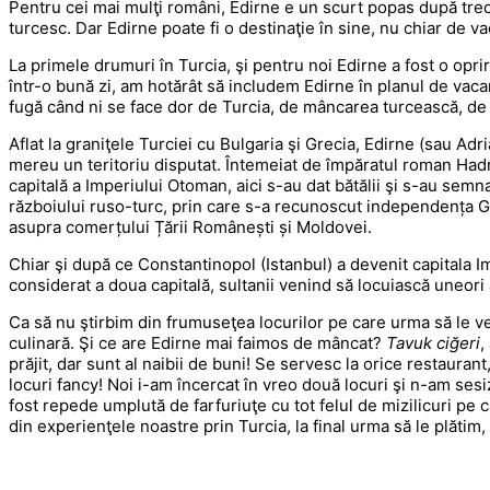
Pentru cei mai mulţi români, Edirne e un scurt popas după trece
turcesc. Dar Edirne poate fi o destinaţie în sine, nu chiar de 
La primele drumuri în Turcia, şi pentru noi Edirne a fost o opr
într-o bună zi, am hotărât să includem Edirne în planul de vac
fugă când ni se face dor de Turcia, de mâncarea turcească, de
Aflat la graniţele Turciei cu Bulgaria şi Grecia, Edirne (sau Adr
mereu un teritoriu disputat. Întemeiat de împăratul roman Hadr
capitală a Imperiului Otoman, aici s-au dat bătălii şi s-au semn
războiului ruso-turc, prin care s-a recunoscut independența G
asupra comerțului Țării Românești și Moldovei.
Chiar şi după ce Constantinopol (Istanbul) a devenit capitala Im
considerat a doua capitală, sultanii venind să locuiască uneori a
Ca să nu ştirbim din frumuseţea locurilor pe care urma să le v
culinară. Şi ce are Edirne mai faimos de mâncat?
Tavuk ciğeri
,
prăjit, dar sunt al naibii de buni! Se servesc la orice restauran
locuri fancy! Noi i-am încercat în vreo două locuri şi n-am sesi
fost repede umplută de farfuriuţe cu tot felul de mizilicuri pe
din experienţele noastre prin Turcia, la final urma să le plătim