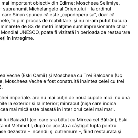
l mai important obiectiv din Edirne: Moscheea Selimiye,
– supranumit Michelangelo al Orientului – la ordinul
re care Sinan spunea că este „capodopera sa”, doar că
le, în plin proces de reabilitare şi nu m-am putut bucura
u minarete de 83 de metri înălţime sunt impresionante chiar
l Mondial UNESCO, poate fi vizitată în perioada de restaurare
eţi în întregime.
eea Veche (Eski Camii) şi Moscheea cu Trei Balcoane (Üç
e, Moscheea Veche e fost construită înaintea celei cu trei
5.
hei imperiale: are nu mai puţin de nouă cupole mici, nu una
bile la exterior și la interior; mihrabul (nişa care indică
ea mai mică este plasată în interiorul celei mai mari.
 lui Baiazid I (cel care s-a bătut cu Mircea cel Bătrân), Eski
ltanul Mehmet I, după ce acesta a câştigat lupta pentru
se dezastre – incendii şi cutremure -, fiind restaurată şi