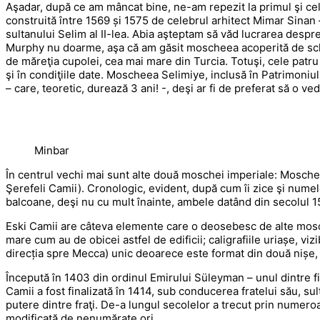
Aşadar, după ce am mâncat bine, ne-am repezit la primul şi ce
construită între 1569 și 1575 de celebrul arhitect Mimar Sinan 
sultanului Selim al II-lea. Abia aşteptam să văd lucrarea desp
Murphy nu doarme, aşa că am găsit moscheea acoperită de sche
de măreţia cupolei, cea mai mare din Turcia. Totuşi, cele patr
şi în condiţiile date. Moscheea Selimiye, inclusă în Patrimoniu
– care, teoretic, durează 3 ani! -, deşi ar fi de preferat să o ved
Minbar
În centrul vechi mai sunt alte două moschei imperiale: Mosch
Şerefeli Camii). Cronologic, evident, după cum îi zice şi numel
balcoane, deşi nu cu mult înainte, ambele datând din secolul 1
Eski Camii are câteva elemente care o deosebesc de alte mosc
mare cum au de obicei astfel de edificii; caligrafiile uriașe, vizi
direcția spre Mecca) unic deoarece este format din două nișe, c
Începută în 1403 din ordinul Emirului Süleyman – unul dintre fiii
Camii a fost finalizată în 1414, sub conducerea fratelui său, su
putere dintre fraţi. De-a lungul secolelor a trecut prin numeroa
modificată de nenumărate ori.