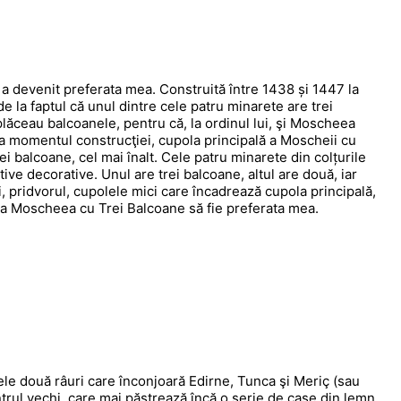
, a devenit preferata mea. Construită între 1438 și 1447 la
e la faptul că unul dintre cele patru minarete are trei
 plăceau balcoanele, pentru că, la ordinul lui, şi Moscheea
a momentul construcţiei, cupola principală a Moscheii cu
i balcoane, cel mai înalt. Cele patru minarete din colțurile
motive decorative. Unul are trei balcoane, altul are două, iar
ii, pridvorul, cupolele mici care încadrează cupola principală,
 ca Moscheea cu Trei Balcoane să fie preferata mea.
le două râuri care înconjoară Edirne, Tunca şi Meriç (sau
trul vechi, care mai păstrează încă o serie de case din lemn