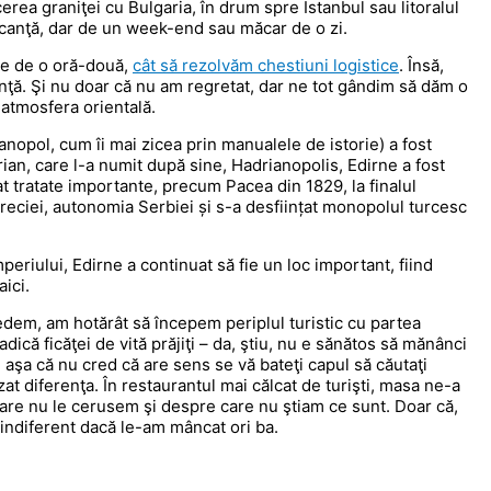
rea graniţei cu Bulgaria, în drum spre Istanbul sau litoralul
vacanţă, dar de un week-end sau măcar de o zi.
ire de o oră-două,
cât să rezolvăm chestiuni logistice
. Însă,
anţă. Şi nu doar că nu am regretat, dar ne tot gândim să dăm o
 atmosfera orientală.
ianopol, cum îi mai zicea prin manualele de istorie) a fost
ian, care l-a numit după sine, Hadrianopolis, Edirne a fost
at tratate importante, precum Pacea din 1829, la finalul
reciei, autonomia Serbiei și s-a desființat monopolul turcesc
periului, Edirne a continuat să fie un loc important, fiind
ici.
edem, am hotărât să începem periplul turistic cu partea
 adică ficăţei de vită prăjiţi – da, ştiu, nu e sănătos să mănânci
t, aşa că nu cred că are sens se vă bateţi capul să căutaţi
zat diferenţa. În restaurantul mai călcat de turişti, masa ne-a
 care nu le cerusem şi despre care nu ştiam ce sunt. Doar că,
, indiferent dacă le-am mâncat ori ba.