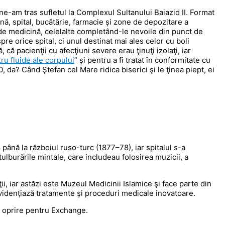
, ne-am tras sufletul la Complexul Sultanului Baiazid II. Format
nă, spital, bucătărie, farmacie și zone de depozitare a
 de medicină, celelalte completând-le nevoile din punct de
spre orice spital, ci unul destinat mai ales celor cu boli
că pacienţii cu afecţiuni severe erau ţinuţi izolaţi, iar
ru fluide ale corpului
” și pentru a fi tratat în conformitate cu
, da? Când Ştefan cel Mare ridica biserici şi le ţinea piept, ei
ână la războiul ruso-turc (1877–78), iar spitalul s-a
lburările mintale, care includeau folosirea muzicii, a
i, iar astăzi este Muzeul Medicinii Islamice şi face parte din
idenţiază tratamente şi proceduri medicale inovatoare.
o oprire pentru Exchange.