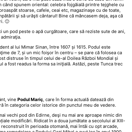
 când spunem oriental: celebra fojgăială printre tejghele cu
i proaspăt stoarse, cafele, ceai etc, magazinaşe cu de toate,
mpătării şi să urăşti cântarul! Bine că mâncasem deja, aşa că
i. 🙂
ci un pod peste o apă curgătoare, care să reziste sute de ani,
 admiraţia.
nt al lui Mimar Sinan, între 1607 și 1615. Podul este
ţime de 7, și un mic foişor în centru – se pare că folosea ca
st distruse în timpul celui de-al Doilea Război Mondial și
ul a fost readus la forma sa iniţială. Astăzi, peste Tunca trec
ânt, vine
Podul Mariç
, care în forma actuală datează din
tră în categoria celor istorice din punctul meu de vedere.
 mai vechi pod din Edirne, deşi nu mai are aproape nimic din
iale modificări. Ridicat în a doua jumătate a secolului al XIII-
ost reconstruit în perioada otomană, mai întâi cu opt arcade,
ltima remodelare a Podului Gazi Mihal a avut loc în anul 1900,