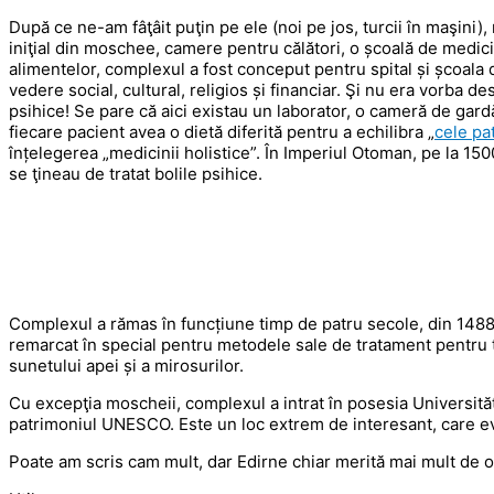
După ce ne-am fâţâit puţin pe ele (noi pe jos, turcii în maşini)
iniţial din moschee, camere pentru călători, o școală de medici
alimentelor, complexul a fost conceput pentru spital și școala
vedere social, cultural, religios și financiar. Şi nu era vorba de
psihice! Se pare că aici existau un laborator, o cameră de gardă, 
fiecare pacient avea o dietă diferită pentru a echilibra „
cele pat
înțelegerea „medicinii holistice”. În Imperiul Otoman, pe la 1500
se ţineau de tratat bolile psihice.
Complexul a rămas în funcțiune timp de patru secole, din 1488 p
remarcat în special pentru metodele sale de tratament pentru tu
sunetului apei și a mirosurilor.
Cu excepţia moscheii, complexul a intrat în posesia Universităţi
patrimoniul UNESCO. Este un loc extrem de interesant, care ev
Poate am scris cam mult, dar Edirne chiar merită mai mult de 