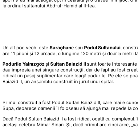
la ordinul sultanului Abd-ul-Hamid al II-lea.
Un alt pod vechi este
Saraçhan
e sau
Podul Sultanului
, constr
are 11 piloni și 12 arcade, o lungime 120 metri și doar 5 metri l
Podurile
Yalnızgöz
și
Sultan Baiazid II
sunt foarte interesante 
dau impresia unei singure construcţii, dar de fapt au fost create
ridicat un pasaj suplimentar care leagă podurile. Pe ele se poa
Baiazid II, un ansamblu construit în jurul unui spital.
Primul construit a fost Podul Sultan Baiazid II, care mai e cun
Supă, deoarece oamenii îl foloseau să ajungă mai repede la co
Dacă Podul Sultan Baiazid II a fost ridicat odată cu complexul, 
acelaşi celebru Mimar Sinan. Şi, dacă primul are cinci arce, „y