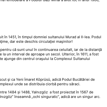
uit în 1451, în timpul domniei sultanului Murad al II-lea. Podul
ăţime, dar este deschis circulaţiei maşinilor!
pentru că sunt unul în continuarea celuilalt, iar de la distanţă
 la un interval de aproape un secol. Ulterior, în 1611, a fost
te ajunge din centrul oraşului la Complexul Sultanului
oscut şi ca Yeni İmaret Köprüsü, adică Podul Bucătăriei de
mplexul unde se distribuia ciorbă pentru săraci.
între 1484 și 1488, Yalnızgöz a fost proiectat în 1567 de
alnızgöz” înseamnă „ochi singuratic”, adică are un singur arc.