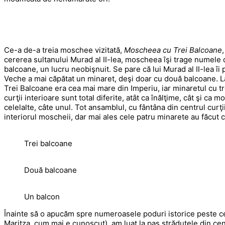
Ce-a de-a treia moschee vizitată,
Moscheea cu Trei Balcoane
cererea sultanului Murad al II-lea, moscheea îşi trage numele d
balcoane, un lucru neobişnuit. Se pare că lui Murad al II-lea îi
Veche a mai căpătat un minaret, deşi doar cu două balcoane. L
Trei Balcoane era cea mai mare din Imperiu, iar minaretul cu tre
curţii interioare sunt total diferite, atât ca înălţime, cât şi ca 
celelalte, câte unul. Tot ansamblul, cu fântâna din centrul curţ
interiorul moscheii, dar mai ales cele patru minarete au făcut
Trei balcoane
Două balcoane
Un balcon
Înainte să o apucăm spre numeroasele poduri istorice peste ce
Maritza, cum mai e cunoscut), am luat la pas străduţele din cen