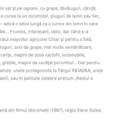
n sat şi pe ogoare, cu grape, tăvăluguri, căruţă,
-o curea la un locomobil, pluguri de lemn sau fier,
 – adică o albie lungă ca o luntre din lemn în care
câte… Frumos, interesant, idilic, dar când s-a
aiul maşinilor agricole! Chiar şi pentru o fată,
luguri, zeci de grape, mai multe semănătoare,
, rariţe, maşini de scos cartofii, locomobile,
rci, greble, maşini de curăţat porumbul… Dar pentru
i batoze, unele protagoniste la Târgul INDAGRA, unde
ale!), sau în pelicule celebre precum „Restul e
amă din filmul Moromeții (1987), regia Stere Gulea.