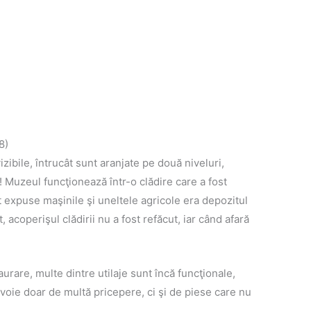
8)
ibile, întrucât sunt aranjate pe două niveluri,
u! Muzeul funcţionează într-o clădire care a fost
 expuse maşinile şi uneltele agricole era depozitul
, acoperişul clădirii nu a fost refăcut, iar când afară
taurare, multe dintre utilaje sunt încă funcţionale,
evoie doar de multă pricepere, ci şi de piese care nu