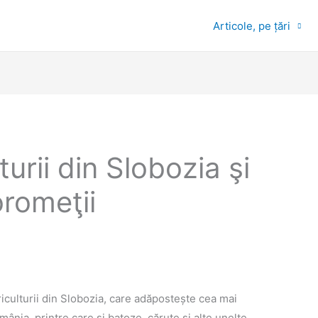
Articole, pe țări
urii din Slobozia şi
romeţii
iculturii din Slobozia, care adăpostește cea mai
mânia, printre care și batoze, căruțe și alte unelte