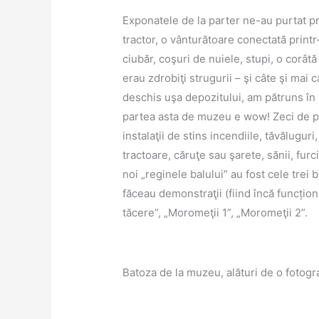
Exponatele de la parter ne-au purtat pri
tractor, o vânturătoare conectată printr
ciubăr, coşuri de nuiele, stupi, o corâtă
erau zdrobiţi strugurii – şi câte şi mai 
deschis uşa depozitului, am pătruns în r
partea asta de muzeu e wow! Zeci de p
instalaţii de stins incendiile, tăvăluguri
tractoare, căruţe sau şarete, sănii, fu
noi „reginele balului” au fost cele tre
făceau demonstraţii (fiind încă funcțion
tăcere”, „Moromeţii 1”, „Moromeţii 2”.
Batoza de la muzeu, alături de o fotogr