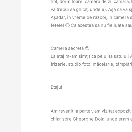
hol, dormitoare, camera de zi, cămară,
va trebui să ghiciţi unde e). Aşa că vă s
Așadar, în vreme de război, în camera s
fetele! 🙂 Ca acestea să nu fie luate sa
Camera secretă 😉
La etaj m-am simţit ca pe uliţa satului! 
frizerie, studio foto, măcelărie, tâmplăr
Etajul
Am revenit la parter, am vizitat expozi
chiar spre Gheorghe Doja, unde eram aşt