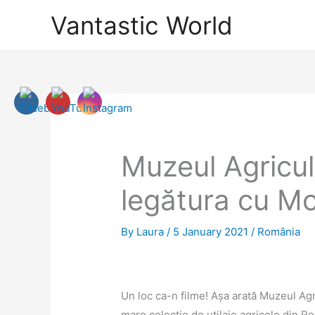
Skip
Vantastic World
to
content
Muzeul Agricult
legătura cu Mo
By
Laura
/
5 January 2021
/
România
Un loc ca-n filme! Așa arată Muzeul Agr
mare colecție de utilaje agricole din Ro