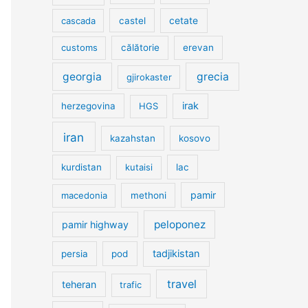
cetate
cascada
castel
customs
călătorie
erevan
georgia
grecia
gjirokaster
irak
herzegovina
HGS
iran
kazahstan
kosovo
kurdistan
kutaisi
lac
pamir
macedonia
methoni
peloponez
pamir highway
tadjikistan
persia
pod
travel
teheran
trafic