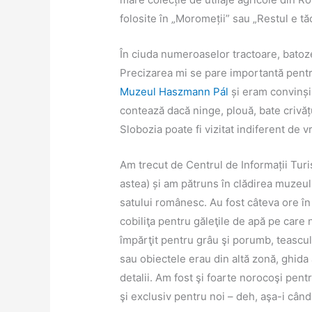
folosite în „Moromeții” sau „Restul e tă
În ciuda numeroaselor tractoare, batoze
Precizarea mi se pare importantă pentr
Muzeul Haszmann Pál
și eram convinși 
contează dacă ninge, plouă, bate crivăț
Slobozia poate fi vizitat indiferent de 
Am trecut de Centrul de Informații Turis
astea) și am pătruns în clădirea muzeul
satului românesc. Au fost câteva ore în
cobiliţa pentru găleţile de apă pe care
împărţit pentru grâu şi porumb, teascul
sau obiectele erau din altă zonă, ghida 
detalii. Am fost şi foarte norocoşi pen
şi exclusiv pentru noi – deh, aşa-i când 