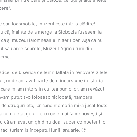
cere”.
 sau locomobile, muzeul este într-o clădire!
u că, înainte de a merge la Slobozia fusesem la
că și muzeul ialomițean e în aer liber. Aşa că nu
ul sau arde soarele, Muzeul Agriculturii din
vreme.
tice, de biserica de lemn (aflată în renovare zilele
ui, unde am avut parte de o incursiune în istoria
 care m-am întors în curtea bunicilor, am revăzut
 n-am putut s-o folosesc niciodată, hambarul
 de struguri etc, iar când memoria mi-a jucat feste
a completat golurile cu cele mai faine poveşti şi
tru că am avut un ghid nu doar super competent, ci
faci turism la începutul lunii ianuarie. 🙂