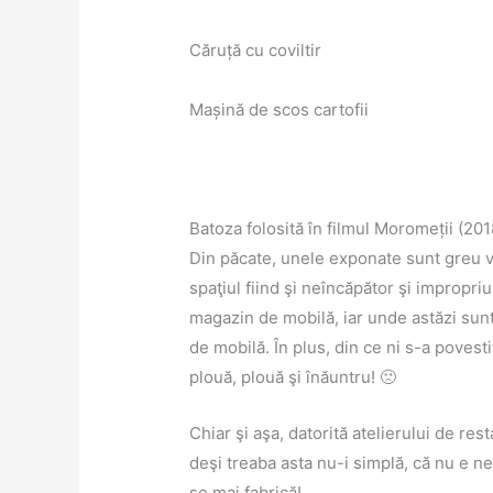
Căruță cu coviltir
Mașină de scos cartofii
Batoza folosită în filmul Moromeții (201
Din păcate, unele exponate sunt greu viz
spaţiul fiind şi neîncăpător şi impropri
magazin de mobilă, iar unde astăzi sunt
de mobilă. În plus, din ce ni s-a povestit
plouă, plouă şi înăuntru! 🙁
Chiar şi aşa, datorită atelierului de res
deşi treaba asta nu-i simplă, că nu e n
se mai fabrică!