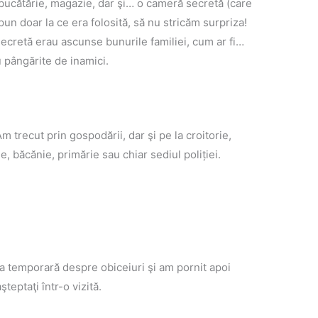
 bucătărie, magazie, dar şi… o cameră secretă (care
pun doar la ce era folosită, să nu stricăm surpriza!
ecretă erau ascunse bunurile familiei, cum ar fi…
u pângărite de inamici.
Am trecut prin gospodării, dar şi pe la croitorie,
ie, băcănie, primărie sau chiar sediul poliției.
ţia temporară despre obiceiuri şi am pornit apoi
eptaţi într-o vizită.