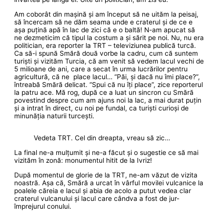
Am coborât din mașină și am început să ne uităm la peisaj,
să încercam să ne dăm seama unde e craterul și de ce e
așa puțină apă în lac de zici că e o baltă! N-am apucat să
ne dezmeticim că tipul la costum a și sărit pe noi. Nu, nu era
politician, era reporter la TRT – televiziunea publică turcă.
Ca să-i spună Smără două vorbe la cadru, cum că suntem
turiști și vizităm Turcia, că am venit să vedem lacul vechi de
5 milioane de ani, care a secat în urma lucrărilor pentru
agricultură, că ne place lacul… “Păi, și dacă nu îmi place?”,
întreabă Smără delicat. “Spui că nu îți place”, zice reporterul
la patru ace. Mă rog, după ce a luat un sincron cu Smără
povestind despre cum am ajuns noi la lac, a mai durat puțin
și a intrat în direct, cu noi pe fundal, ca turiști curioși de
minunăția naturii turcești.
Vedeta TRT. Cel din dreapta, vreau să zic…
La final ne-a mulțumit și ne-a făcut și o sugestie ce să mai
vizităm în zonă: monumentul hitit de la Ivriz!
După momentul de glorie de la TRT, ne-am văzut de vizita
noastră. Așa că, Smără a urcat în vârful movilei vulcanice la
poalele căreia e lacul și abia de acolo a putut vedea clar
craterul vulcanului și lacul care cândva a fost de jur-
împrejurul conului.