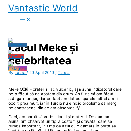
Skip
Vantastic World
to
content
Lacul Meke și
celebritatea
By
Laura
/
29 April 2019
/
Turcia
Meke Gölü – crater și lac vulcanic, așa suna indicatorul care
ne-a făcut să ne abatem din drum. Aș fi zis că am făcut
stânga-mprejur, dar de fapt am dat cu spatele, altfel am fi
ocolit prea mult, iar în Turcia nu e nicio problemă să mergi
pe contrasens, din ce am observat. 🙂
Deci, am pornit să vedem lacul și craterul. De cum am
ajuns, am observat un tip la costum și cravată, care se
plimba important, în timp ce altul cu o cameră în brațe se
învârtea pe lângă el. Uite un politician, am zis eu.