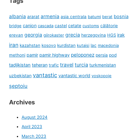
Tags
albania
armenia
ararat
bosnia
asia centrala
batumi
berat
canion
cetate
bridge
cascada
castel
customs
călătorie
georgia
grecia
irak
erevan
gjirokaster
herzegovina
HGS
iran
kazahstan
kosovo
kurdistan
kutaisi
lac
macedonia
peloponez
pamir
pamir highway
methoni
persia
pod
travel
turcia
tadjikistan
teheran
turkmenistan
trafic
vantastic
uzbekistan
vantastic world
voskopoje
șeptoiu
Archives
August 2024
April 2023
March 2023