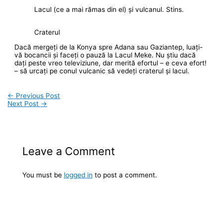
Lacul (ce a mai rămas din el) și vulcanul. Stins.
Craterul
Dacă mergeți de la Konya spre Adana sau Gaziantep, luați-
vă bocancii și faceți o pauză la Lacul Meke. Nu știu dacă
dați peste vreo televiziune, dar merită efortul – e ceva efort!
– să urcați pe conul vulcanic să vedeți craterul și lacul.
←
Previous Post
Next Post
→
Leave a Comment
You must be
logged in
to post a comment.