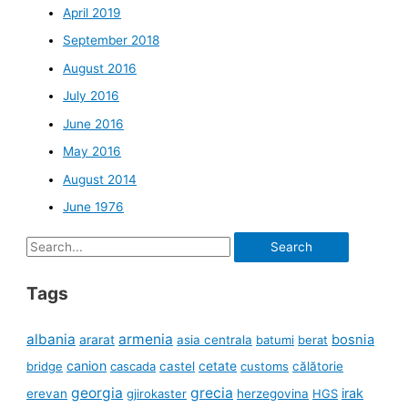
April 2019
September 2018
August 2016
July 2016
June 2016
May 2016
August 2014
June 1976
Search
for:
Tags
albania
armenia
ararat
bosnia
asia centrala
batumi
berat
canion
cetate
bridge
cascada
castel
customs
călătorie
georgia
grecia
irak
erevan
gjirokaster
herzegovina
HGS