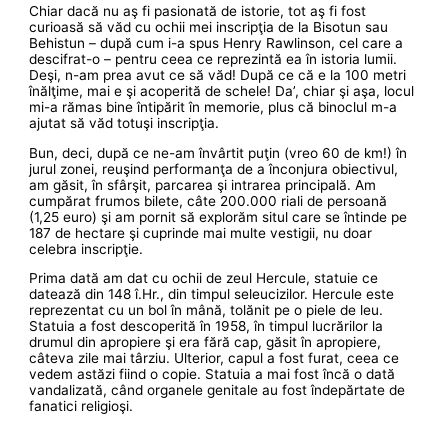
Chiar dacă nu aş fi pasionată de istorie, tot aş fi fost
curioasă să văd cu ochii mei inscripţia de la Bisotun sau
Behistun – după cum i-a spus Henry Rawlinson, cel care a
descifrat-o – pentru ceea ce reprezintă ea în istoria lumii.
Deşi, n-am prea avut ce să văd! După ce că e la 100 metri
înălţime, mai e şi acoperită de schele! Da’, chiar şi aşa, locul
mi-a rămas bine întipărit în memorie, plus că binoclul m-a
ajutat să văd totuşi inscripţia.
Bun, deci, după ce ne-am învârtit puţin (vreo 60 de km!) în
jurul zonei, reuşind performanţa de a înconjura obiectivul,
am găsit, în sfârşit, parcarea şi intrarea principală. Am
cumpărat frumos bilete, câte 200.000 riali de persoană
(1,25 euro) şi am pornit să explorăm situl care se întinde pe
187 de hectare şi cuprinde mai multe vestigii, nu doar
celebra inscripţie.
Prima dată am dat cu ochii de zeul Hercule, statuie ce
datează din 148 î.Hr., din timpul seleucizilor. Hercule este
reprezentat cu un bol în mână, tolănit pe o piele de leu.
Statuia a fost descoperită în 1958, în timpul lucrărilor la
drumul din apropiere şi era fără cap, găsit în apropiere,
câteva zile mai târziu. Ulterior, capul a fost furat, ceea ce
vedem astăzi fiind o copie. Statuia a mai fost încă o dată
vandalizată, când organele genitale au fost îndepărtate de
fanatici religioşi.