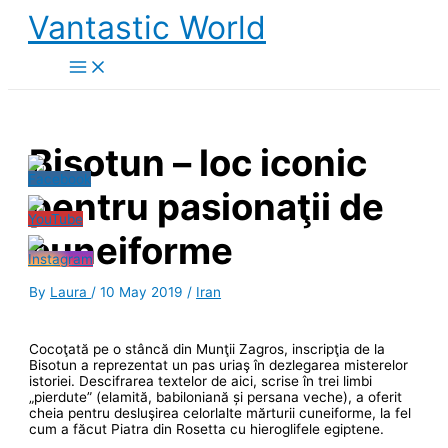
Skip
Vantastic World
to
content
Bisotun – loc iconic
pentru pasionaţii de
cuneiforme
By
Laura
/
10 May 2019
/
Iran
Cocoţată pe o stâncă din Munţii Zagros, inscripţia de la
Bisotun a reprezentat un pas uriaş în dezlegarea misterelor
istoriei. Descifrarea textelor de aici, scrise în trei limbi
„pierdute” (elamită, babiloniană și persana veche), a oferit
cheia pentru desluşirea celorlalte mărturii cuneiforme, la fel
cum a făcut Piatra din Rosetta cu hieroglifele egiptene.