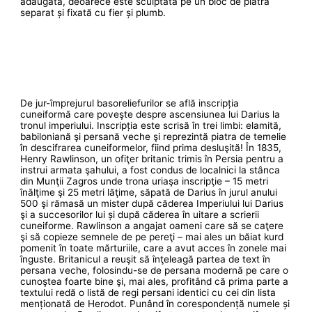
adăugată, deoarece este sculptată pe un bloc de piatră
separat și fixată cu fier și plumb.
De jur-împrejurul basoreliefurilor se află inscripția
cuneiformă care poveşte despre ascensiunea lui Darius la
tronul imperiului. Inscripția este scrisă în trei limbi: elamită,
babiloniană şi persană veche şi reprezintă piatra de temelie
în descifrarea cuneiformelor, fiind prima desluşită! În 1835,
Henry Rawlinson, un ofiţer britanic trimis în Persia pentru a
instrui armata şahului, a fost condus de localnici la stânca
din Munţii Zagros unde trona uriaşa inscripţie – 15 metri
înălţime şi 25 metri lăţime, săpată de Darius în jurul anului
500 şi rămasă un mister după căderea Imperiului lui Darius
şi a succesorilor lui și după căderea în uitare a scrierii
cuneiforme. Rawlinson a angajat oameni care să se caţere
şi să copieze semnele de pe pereţi – mai ales un băiat kurd
pomenit în toate mărturiile, care a avut acces în zonele mai
înguste. Britanicul a reuşit să înţeleagă partea de text în
persana veche, folosindu-se de persana modernă pe care o
cunoştea foarte bine şi, mai ales, profitând că prima parte a
textului redă o listă de regi persani identici cu cei din lista
menționată de Herodot. Punând în corespondență numele și