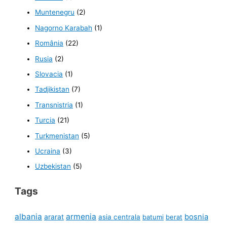
Muntenegru
(2)
Nagorno Karabah
(1)
România
(22)
Rusia
(2)
Slovacia
(1)
Tadjikistan
(7)
Transnistria
(1)
Turcia
(21)
Turkmenistan
(5)
Ucraina
(3)
Uzbekistan
(5)
Tags
albania
armenia
ararat
bosnia
asia centrala
batumi
berat