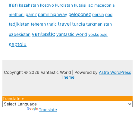
iran
kazahstan
kosovo
kurdistan
kutaisi
lac
macedonia
peloponez
pamir
pamir highway
methoni
persia
pod
travel
turcia
tadjikistan
teheran
turkmenistan
trafic
vantastic
uzbekistan
vantastic world
voskopoje
șeptoiu
Copyright © 2026 Vantastic World | Powered by
Astra WordPress
Theme
Translate »
Powered by
Translate