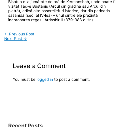
Bisotun e la jumătate de oră de Kermanshah, unde poate fi
vizitat Taq-e Bustanis (Arcul din grădină sau Arcul din
piatră), adică alte basoreliefuri istorice, dar din perioada
sasanidă (sec. al IV-lea) – unul dintre ele prezintă
încoronarea regelui Ardashir II (379-383 d.Hr.).
←
Previous Post
Next Post
→
Leave a Comment
You must be
logged in
to post a comment.
Recent Posts