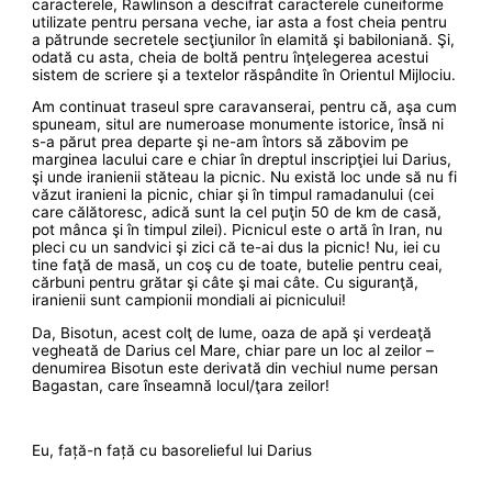
caracterele, Rawlinson a descifrat caracterele cuneiforme
utilizate pentru persana veche, iar asta a fost cheia pentru
a pătrunde secretele secţiunilor în elamită şi babiloniană. Şi,
odată cu asta, cheia de boltă pentru înţelegerea acestui
sistem de scriere şi a textelor răspândite în Orientul Mijlociu.
Am continuat traseul spre caravanserai, pentru că, aşa cum
spuneam, situl are numeroase monumente istorice, însă ni
s-a părut prea departe şi ne-am întors să zăbovim pe
marginea lacului care e chiar în dreptul inscripţiei lui Darius,
şi unde iranienii stăteau la picnic. Nu există loc unde să nu fi
văzut iranieni la picnic, chiar şi în timpul ramadanului (cei
care călătoresc, adică sunt la cel puţin 50 de km de casă,
pot mânca şi în timpul zilei). Picnicul este o artă în Iran, nu
pleci cu un sandvici şi zici că te-ai dus la picnic! Nu, iei cu
tine faţă de masă, un coş cu de toate, butelie pentru ceai,
cărbuni pentru grătar şi câte şi mai câte. Cu siguranţă,
iranienii sunt campionii mondiali ai picnicului!
Da, Bisotun, acest colţ de lume, oaza de apă şi verdeaţă
vegheată de Darius cel Mare, chiar pare un loc al zeilor –
denumirea Bisotun este derivată din vechiul nume persan
Bagastan, care înseamnă locul/ţara zeilor!
Eu, față-n față cu basorelieful lui Darius