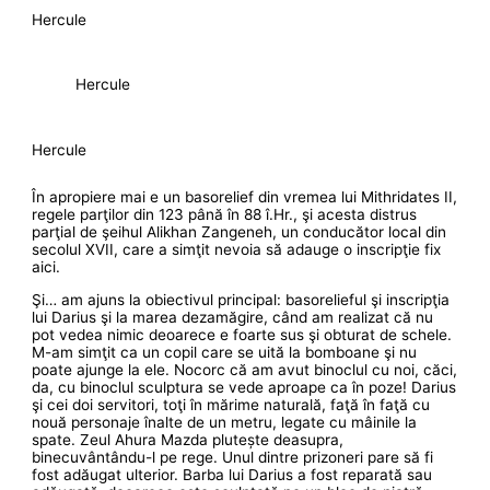
Hercule
Hercule
Hercule
În apropiere mai e un basorelief din vremea lui Mithridates II,
regele parţilor din 123 până în 88 î.Hr., şi acesta distrus
parţial de şeihul Alikhan Zangeneh, un conducător local din
secolul XVII, care a simţit nevoia să adauge o inscripţie fix
aici.
Şi… am ajuns la obiectivul principal: basorelieful şi inscripţia
lui Darius şi la marea dezamăgire, când am realizat că nu
pot vedea nimic deoarece e foarte sus şi obturat de schele.
M-am simţit ca un copil care se uită la bomboane şi nu
poate ajunge la ele. Nocorc că am avut binoclul cu noi, căci,
da, cu binoclul sculptura se vede aproape ca în poze! Darius
şi cei doi servitori, toţi în mărime naturală, faţă în faţă cu
nouă personaje înalte de un metru, legate cu mâinile la
spate. Zeul Ahura Mazda plutește deasupra,
binecuvântându-l pe rege. Unul dintre prizoneri pare să fi
fost adăugat ulterior. Barba lui Darius a fost reparată sau