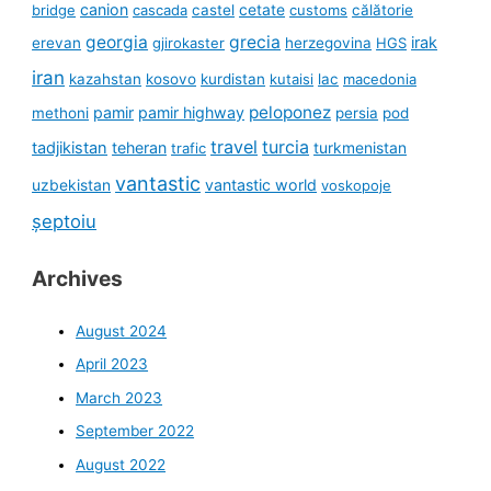
canion
cetate
bridge
cascada
castel
customs
călătorie
georgia
grecia
irak
erevan
gjirokaster
herzegovina
HGS
iran
kazahstan
kosovo
kurdistan
kutaisi
lac
macedonia
peloponez
pamir
pamir highway
methoni
persia
pod
travel
turcia
tadjikistan
teheran
turkmenistan
trafic
vantastic
uzbekistan
vantastic world
voskopoje
șeptoiu
Archives
August 2024
April 2023
March 2023
September 2022
August 2022