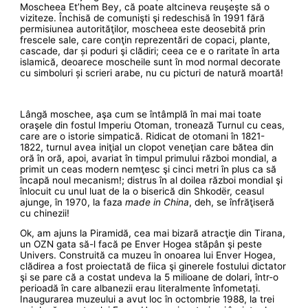
Moscheea Et’hem Bey, că poate altcineva reuşeşte să o
viziteze. Închisă de comunişti şi redeschisă în 1991 fără
permisiunea autorităţilor, moscheea este deosebită prin
frescele sale, care conţin reprezentări de copaci, plante,
cascade, dar și poduri şi clădiri; ceea ce e o raritate în arta
islamică, deoarece moscheile sunt în mod normal decorate
cu simboluri și scrieri arabe, nu cu picturi de natură moartă!
Lângă moschee, aşa cum se întâmplă în mai mai toate
oraşele din fostul Imperiu Otoman, tronează Turnul cu ceas,
care are o istorie simpatică. Ridicat de otomani în 1821-
1822, turnul avea iniţial un clopot veneţian care bătea din
oră în oră, apoi, avariat în timpul primului război mondial, a
primit un ceas modern nemţesc şi cinci metri în plus ca să
încapă noul mecanism!; distrus în al doilea război mondial şi
înlocuit cu unul luat de la o biserică din Shkodër, ceasul
ajunge, în 1970, la faza
made in China
, deh, se înfrăţiseră
cu chinezii!
Ok, am ajuns la Piramidă, cea mai bizară atracţie din Tirana,
un OZN gata să-l facă pe Enver Hogea stăpân şi peste
Univers. Construită ca muzeu în onoarea lui Enver Hogea,
clădirea a fost proiectată de fiica şi ginerele fostului dictator
şi se pare că a costat undeva la 5 milioane de dolari, într-o
perioadă în care albanezii erau literalmente înfometați.
Inaugurarea muzeului a avut loc în octombrie 1988, la trei