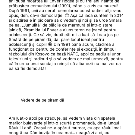
ani după moartea lui Enver Hogea şi cu trei ani înainte de
prăbuşirea comunismului (1991), când s-a zis cu muzeul!
După 1991, unii au cerut demolarea construcţiei, alţii s-au
opus, deh, ca-n democraţie. 🙂 Aşa că iaca suntem în 2014
şi clădirea e în picioare să o vedem şi noi şi să urce Smără
pe ea. „Jumulită” de plăcile de marmură şi într-o stare
jalnică, Piramida lui Enver a ajuns teren de joacă pentru
adolescenţi. Ce să zic, după cât mi-a luat să-l dau jos pe
Smără de pe piramidă, da, pare locul ideal pentru
adolescenţi şi copii! 😀 Din 1991 până acum, clădirea a
funcţionat ca centru de conferinţe şi expoziţii, în timpul
războiului din Kosovo ca bază NATO, apoi ca sediu al unor
televiziuni şi radiouri şi o să vedem ce mai urmează, pentru
că în urma unui sondaj a reieşit că albanezii nu mai vor ca
ea să fie demolată!
Vedere de pe piramidă
Am luat-o apoi pe străduţe, să vedem viaţa din spatele
marilor bulevarde și într-o scurtă promenadă, de-a lungul
Râului Lanë. Oraşul ne-a apărut murdar, cu apa râului mai
neagră ca Dâmboviţa în cea mai… neagră zi a ei, cu