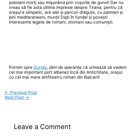
şobolani morţi sau mişunând prin coşurile de gunoi! Dar nu
vreau să fie asta ultima impresie despre Tirana, pentru că
orașul e simpatic, are alei și parcuri drăguțe, cu palmieri și
pini mediteraneeni, munții Dajti în fundal și povești
interesante legate de romani, otomani sau comuniști.
Pornim spre
Durrës
, plini de speranțe că urmează să vedem
cel mai important port albanez încă din Antichitate, orașul
cu cel mai mare amfiteatru roman din Balcani!
←
Previous Post
Next Post
→
Leave a Comment