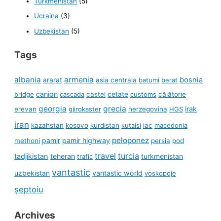
Turkmenistan
(5)
Ucraina
(3)
Uzbekistan
(5)
Tags
albania
armenia
ararat
bosnia
asia centrala
batumi
berat
canion
cetate
bridge
cascada
castel
customs
călătorie
georgia
grecia
irak
erevan
gjirokaster
herzegovina
HGS
iran
kazahstan
kosovo
kurdistan
kutaisi
lac
macedonia
peloponez
pamir
pamir highway
methoni
persia
pod
travel
turcia
tadjikistan
teheran
turkmenistan
trafic
vantastic
uzbekistan
vantastic world
voskopoje
șeptoiu
Archives