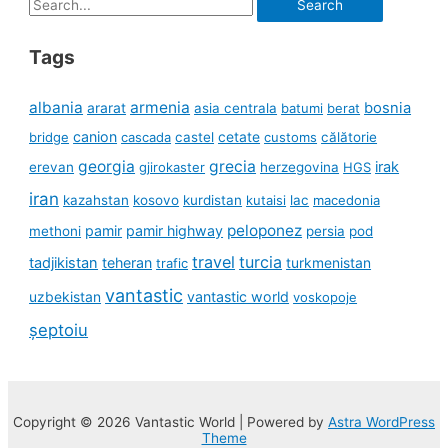
Search
for:
Tags
albania
armenia
ararat
bosnia
asia centrala
batumi
berat
canion
cetate
bridge
cascada
castel
customs
călătorie
georgia
grecia
irak
erevan
gjirokaster
herzegovina
HGS
iran
kazahstan
kosovo
kurdistan
kutaisi
lac
macedonia
peloponez
pamir
pamir highway
methoni
persia
pod
travel
turcia
tadjikistan
teheran
turkmenistan
trafic
vantastic
uzbekistan
vantastic world
voskopoje
șeptoiu
Copyright © 2026 Vantastic World | Powered by
Astra WordPress
Theme