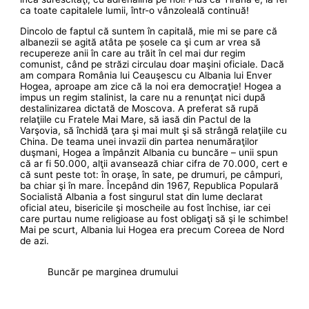
ca toate capitalele lumii, într-o vânzoleală continuă!
Dincolo de faptul că suntem în capitală, mie mi se pare că
albanezii se agită atâta pe șosele ca şi cum ar vrea să
recupereze anii în care au trăit în cel mai dur regim
comunist, când pe străzi circulau doar maşini oficiale. Dacă
am compara România lui Ceauşescu cu Albania lui Enver
Hogea, aproape am zice că la noi era democraţie! Hogea a
impus un regim stalinist, la care nu a renunţat nici după
destalinizarea dictată de Moscova. A preferat să rupă
relaţiile cu Fratele Mai Mare, să iasă din Pactul de la
Varşovia, să închidă ţara şi mai mult şi să strângă relaţiile cu
China. De teama unei invazii din partea nenumăraţilor
duşmani, Hogea a împânzit Albania cu buncăre – unii spun
că ar fi 50.000, alţii avansează chiar cifra de 70.000, cert e
că sunt peste tot: în oraşe, în sate, pe drumuri, pe câmpuri,
ba chiar şi în mare. Începând din 1967, Republica Populară
Socialistă Albania a fost singurul stat din lume declarat
oficial ateu, bisericile şi moscheile au fost închise, iar cei
care purtau nume religioase au fost obligaţi să şi le schimbe!
Mai pe scurt, Albania lui Hogea era precum Coreea de Nord
de azi.
Buncăr pe marginea drumului