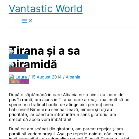
Skip
Vantastic World
to
content
Tirana și a sa
piramidă
By
Laura
/
15 August 2014
/
Albania
După o săptămână în care Albania ne-a uimit cu locuri de
pus în ramă, am ajuns în Tirana, care a reuşit mai mult să ne
sperie prin traficul haotic ce atinge aici perfecțiunea
babiloniei! Nimeni nu semnalizează, nimeni şi toţi au
prioritate, iar când am intrat într-un sens giratoriu, am
crezut că acolo vom îmbătrâni!
După ce am scăpat din giratoriu, am parcat repejor şi am
pornit să vedem oraşul. Aşa, pe repede-nainte, căci eram
încă surescitaţi, cu adrenalina pe noi! Plus că Tirana e, la fel