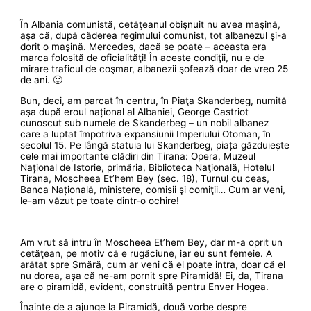
În Albania comunistă, cetăţeanul obişnuit nu avea maşină,
aşa că, după căderea regimului comunist, tot albanezul şi-a
dorit o maşină. Mercedes, dacă se poate – aceasta era
marca folosită de oficialităţi! În aceste condiţii, nu e de
mirare traficul de coşmar, albanezii şofează doar de vreo 25
de ani. 🙂
Bun, deci, am parcat în centru, în Piaţa Skanderbeg, numită
aşa după eroul național al Albaniei, George Castriot
cunoscut sub numele de Skanderbeg – un nobil albanez
care a luptat împotriva expansiunii Imperiului Otoman, în
secolul 15. Pe lângă statuia lui Skanderbeg, piața găzduiește
cele mai importante clădiri din Tirana: Opera, Muzeul
Național de Istorie, primăria, Biblioteca Naţională, Hotelul
Tirana, Moscheea Et’hem Bey (sec. 18), Turnul cu ceas,
Banca Națională, ministere, comisii şi comiţii… Cum ar veni,
le-am văzut pe toate dintr-o ochire!
Am vrut să intru în Moscheea Et’hem Bey, dar m-a oprit un
cetăţean, pe motiv că e rugăciune, iar eu sunt femeie. A
arătat spre Smără, cum ar veni că el poate intra, doar că el
nu dorea, aşa că ne-am pornit spre Piramidă! Ei, da, Tirana
are o piramidă, evident, construită pentru Enver Hogea.
Înainte de a ajunge la Piramidă, două vorbe despre