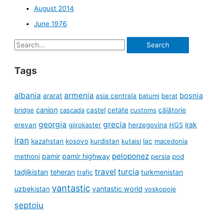
August 2014
June 1976
Search
for:
Tags
albania
armenia
ararat
bosnia
asia centrala
batumi
berat
canion
cetate
bridge
cascada
castel
customs
călătorie
georgia
grecia
irak
erevan
gjirokaster
herzegovina
HGS
iran
kazahstan
kosovo
kurdistan
kutaisi
lac
macedonia
peloponez
pamir
pamir highway
methoni
persia
pod
travel
turcia
tadjikistan
teheran
turkmenistan
trafic
vantastic
uzbekistan
vantastic world
voskopoje
șeptoiu