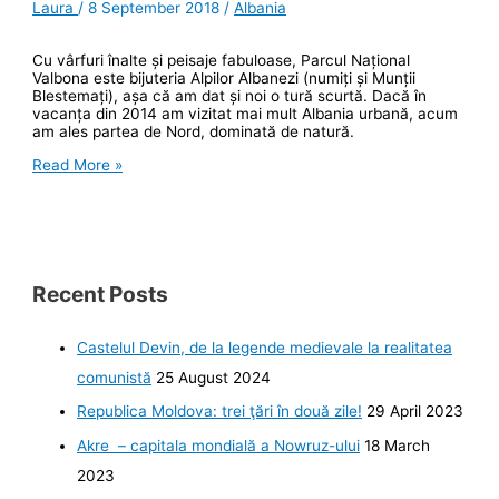
Laura
/
8 September 2018
/
Albania
Cu vârfuri înalte și peisaje fabuloase, Parcul Național
Valbona este bijuteria Alpilor Albanezi (numiți și Munții
Blestemați), așa că am dat și noi o tură scurtă. Dacă în
vacanța din 2014 am vizitat mai mult Albania urbană, acum
am ales partea de Nord, dominată de natură.
O
Read More »
plimbare
prin
Alpii
Albanezi
Recent Posts
Castelul Devin, de la legende medievale la realitatea
comunistă
25 August 2024
Republica Moldova: trei ţări în două zile!
29 April 2023
Akre – capitala mondială a Nowruz-ului
18 March
2023