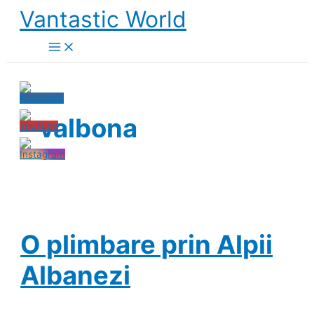
Skip
Vantastic World
to
content
valbona
O plimbare prin Alpii
Albanezi