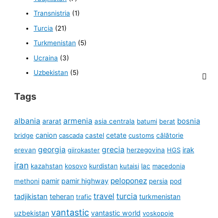
Transnistria
(1)
Turcia
(21)
Turkmenistan
(5)
Ucraina
(3)
Uzbekistan
(5)
Tags
albania
armenia
ararat
bosnia
asia centrala
batumi
berat
canion
cetate
bridge
cascada
castel
customs
călătorie
georgia
grecia
irak
erevan
gjirokaster
herzegovina
HGS
iran
kazahstan
kosovo
kurdistan
kutaisi
lac
macedonia
peloponez
pamir
pamir highway
methoni
persia
pod
travel
turcia
tadjikistan
teheran
turkmenistan
trafic
vantastic
uzbekistan
vantastic world
voskopoje