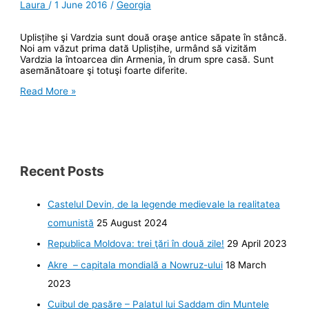
Laura
/
1 June 2016
/
Georgia
Uplisțihe şi Vardzia sunt două oraşe antice săpate în stâncă.
Noi am văzut prima dată Uplisțihe, urmând să vizităm
Vardzia la întoarcea din Armenia, în drum spre casă. Sunt
asemănătoare şi totuşi foarte diferite.
Uplisțihe
Read More »
şi
Vardzia
–
oraşe
peşteri
Recent Posts
Castelul Devin, de la legende medievale la realitatea
comunistă
25 August 2024
Republica Moldova: trei ţări în două zile!
29 April 2023
Akre – capitala mondială a Nowruz-ului
18 March
2023
Cuibul de pasăre – Palatul lui Saddam din Muntele