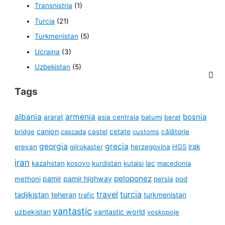
Transnistria
(1)
Turcia
(21)
Turkmenistan
(5)
Ucraina
(3)
Uzbekistan
(5)
Tags
albania
armenia
ararat
bosnia
asia centrala
batumi
berat
canion
cetate
bridge
cascada
castel
customs
călătorie
georgia
grecia
irak
erevan
gjirokaster
herzegovina
HGS
iran
kazahstan
kosovo
kurdistan
kutaisi
lac
macedonia
peloponez
pamir
pamir highway
methoni
persia
pod
travel
turcia
tadjikistan
teheran
turkmenistan
trafic
vantastic
uzbekistan
vantastic world
voskopoje