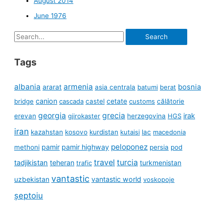
August 2014
June 1976
Search
for:
Tags
albania
armenia
ararat
bosnia
asia centrala
batumi
berat
canion
cetate
bridge
cascada
castel
customs
călătorie
georgia
grecia
irak
erevan
gjirokaster
herzegovina
HGS
iran
kazahstan
kosovo
kurdistan
kutaisi
lac
macedonia
peloponez
pamir
pamir highway
methoni
persia
pod
travel
turcia
tadjikistan
teheran
turkmenistan
trafic
vantastic
uzbekistan
vantastic world
voskopoje
șeptoiu