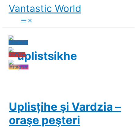
Skip
Vantastic World
to
content
uplistsikhe
Uplisțihe şi Vardzia –
oraşe peşteri