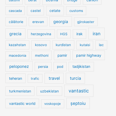
cetate
cascada
castel
customs
georgia
călătorie
erevan
gjirokaster
iran
grecia
irak
herzegovina
HGS
kazahstan
kosovo
kurdistan
kutaisi
lac
pamir
pamir highway
macedonia
methoni
peloponez
tadjikistan
persia
pod
travel
turcia
teheran
trafic
vantastic
turkmenistan
uzbekistan
șeptoiu
vantastic world
voskopoje