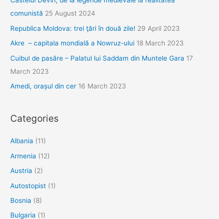
Castelul Devin, de la legende medievale la realitatea
2000
comunistă
25 August 2024
de
Republica Moldova: trei ţări în două zile!
29 April 2023
metri
înălţime
Akre – capitala mondială a Nowruz-ului
18 March 2023
Cuibul de pasăre – Palatul lui Saddam din Muntele Gara
17
March 2023
Amedi, orașul din cer
16 March 2023
Categories
Albania
(11)
Armenia
(12)
Austria
(2)
Autostopist
(1)
Bosnia
(8)
Bulgaria
(1)