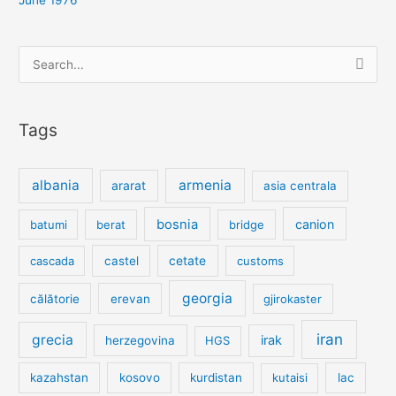
Search
for:
Tags
albania
armenia
ararat
asia centrala
bosnia
canion
batumi
berat
bridge
cetate
cascada
castel
customs
georgia
călătorie
erevan
gjirokaster
iran
grecia
irak
herzegovina
HGS
kazahstan
kosovo
kurdistan
kutaisi
lac