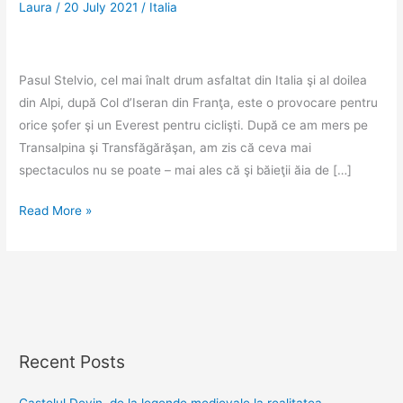
Laura
/
20 July 2021
/
Italia
Pasul Stelvio, cel mai înalt drum asfaltat din Italia şi al doilea
din Alpi, după Col d’Iseran din Franţa, este o provocare pentru
orice şofer şi un Everest pentru ciclişti. După ce am mers pe
Transalpina şi Transfăgărăşan, am zis că ceva mai
spectaculos nu se poate – mai ales că şi băieţii ăia de […]
Pasul
Read More »
Stelvio,
un
drum
ca
un
ferăstrău
Recent Posts
la
peste