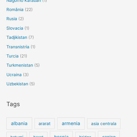
Nagorno Karabah
(1)
România
(22)
Rusia
(2)
Slovacia
(1)
Tadjikistan
(7)
Transnistria
(1)
Turcia
(21)
Turkmenistan
(5)
Ucraina
(3)
Uzbekistan
(5)
Tags
albania
armenia
ararat
asia centrala
bosnia
canion
batumi
berat
bridge