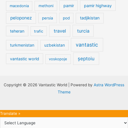
pamir
pamir highway
macedonia
methoni
peloponez
tadjikistan
persia
pod
travel
turcia
teheran
trafic
vantastic
turkmenistan
uzbekistan
șeptoiu
vantastic world
voskopoje
Copyright © 2026 Vantastic World | Powered by
Astra WordPress
Theme
Translate »