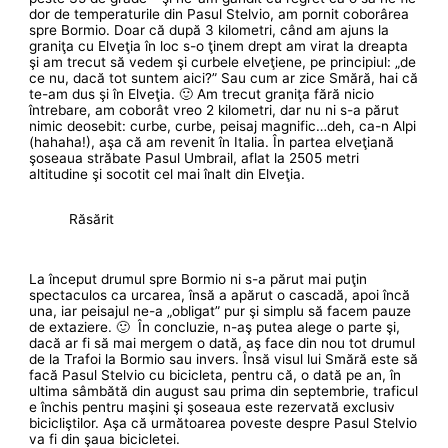
dor de temperaturile din Pasul Stelvio, am pornit coborârea
spre Bormio. Doar că după 3 kilometri, când am ajuns la
graniţa cu Elveţia în loc s-o ţinem drept am virat la dreapta
şi am trecut să vedem şi curbele elveţiene, pe principiul: „de
ce nu, dacă tot suntem aici?” Sau cum ar zice Smără, hai că
te-am dus şi în Elveţia. 🙂 Am trecut graniţa fără nicio
întrebare, am coborât vreo 2 kilometri, dar nu ni s-a părut
nimic deosebit: curbe, curbe, peisaj magnific…deh, ca-n Alpi
(hahaha!), aşa că am revenit în Italia. În partea elveţiană
şoseaua străbate Pasul Umbrail, aflat la 2505 metri
altitudine şi socotit cel mai înalt din Elveţia.
Răsărit
La început drumul spre Bormio ni s-a părut mai puţin
spectaculos ca urcarea, însă a apărut o cascadă, apoi încă
una, iar peisajul ne-a „obligat” pur şi simplu să facem pauze
de extaziere. 🙂 În concluzie, n-aş putea alege o parte şi,
dacă ar fi să mai mergem o dată, aş face din nou tot drumul
de la Trafoi la Bormio sau invers. Însă visul lui Smără este să
facă Pasul Stelvio cu bicicleta, pentru că, o dată pe an, în
ultima sâmbătă din august sau prima din septembrie, traficul
e închis pentru maşini şi şoseaua este rezervată exclusiv
bicicliştilor. Aşa că următoarea poveste despre Pasul Stelvio
va fi din şaua bicicletei.