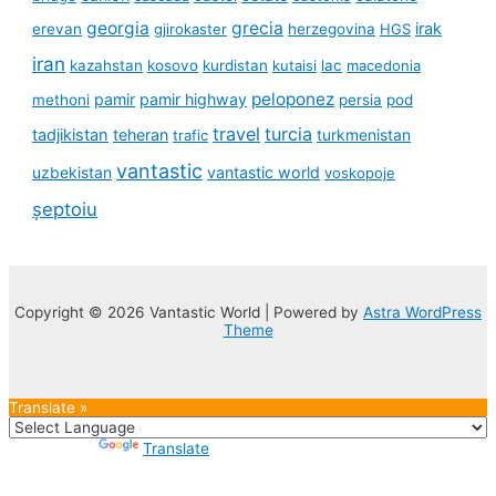
georgia
grecia
irak
erevan
gjirokaster
herzegovina
HGS
iran
kazahstan
kosovo
kurdistan
kutaisi
lac
macedonia
peloponez
pamir
pamir highway
methoni
persia
pod
travel
turcia
tadjikistan
teheran
turkmenistan
trafic
vantastic
uzbekistan
vantastic world
voskopoje
șeptoiu
Copyright © 2026 Vantastic World | Powered by
Astra WordPress
Theme
Translate »
Powered by
Translate