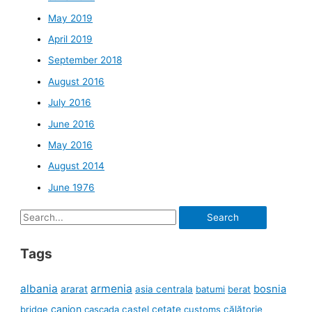
May 2019
April 2019
September 2018
August 2016
July 2016
June 2016
May 2016
August 2014
June 1976
Search
for:
Tags
albania
armenia
ararat
bosnia
asia centrala
batumi
berat
canion
cetate
bridge
cascada
castel
customs
călătorie