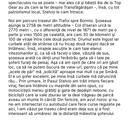
spectaculos nu se poate – mai ales că şi băieţii ăia de la Top
Gear au zis cam la fel despre Transfăgărăşan -, însă, cu tot
patriotismul local, Stelvio le cam întrece.
Noi am parcurs traseul din Trafoi spre Bormio. Şoseaua
ajunge la 2758 de metri altitudine – Col d’Iseran urcă la
2770 metri -, cu o diferenţă de nivel de 1871 de metri pe o
parte şi vreo 1500 pe cealaltă, are cam 30 de kilometri şi
100 de viraje între cele două puncte. Drumul este îngust iar
curbele atât de strânse că nu încap două maşini dacă se
întâlnesc. Însă, virajele ascuţite le cam taie elanul
vitezomanilor şi, ca să vă faceţi o idee, văzută de sus,
şoseaua arată ca dinţii unui ferăstrău gata să-i taie pe
şoferii furaţi de peisaj. Aşa că am oprit de câte ori am găsit
loc, ca să ne putem bucura de view-uri, pentru că pe mine
„acele de păr” mă „solicită” aproape mai mult ca pe Smără.
El e un şofer excelent, pe mine însă curbele mă zdruncină
rău… Prin urmare, în Pasul Stelvio am trăit intens fiecare
viraj, fiecare întâlnire cu maşinile din sens opus, cu
motocicliştii mereu grăbiţi şi gata de depăşiri nebune, cu
bicicliştii care la vale zburau iar la deal trăgeau de parcă
aveau un munte în cârcă! Din fericire, am avut noroc şi nu
ne-am intersectat cu autobuzul care face curse regulate pe
aici, l-am văzut pe traseu când eram deja sus şi a fost
interesant să urmăresc de la distanță măiestria şoferului.