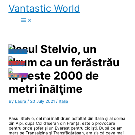
Skip
Vantastic World
to
content
Pasul Stelvio, un
drum ca un ferăstrău
la peste 2000 de
metri înălţime
By
Laura
/
20 July 2021
/
Italia
Pasul Stelvio, cel mai înalt drum asfaltat din Italia şi al doilea
din Alpi, după Col d’Iseran din Franţa, este o provocare
pentru orice şofer şi un Everest pentru ciclişti. După ce am
mers pe Transalpina şi Transfăgărăşan, am zis că ceva mai