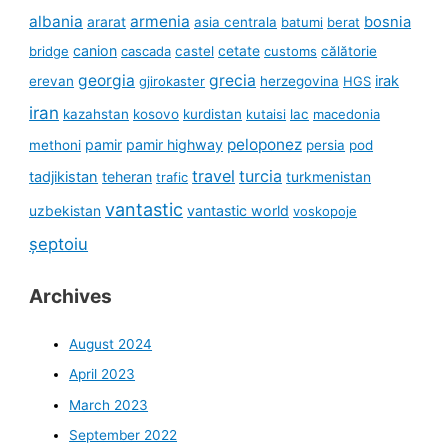
albania
armenia
ararat
bosnia
asia centrala
batumi
berat
canion
cetate
bridge
cascada
castel
customs
călătorie
georgia
grecia
irak
erevan
gjirokaster
herzegovina
HGS
iran
kazahstan
kosovo
kurdistan
kutaisi
lac
macedonia
peloponez
pamir
pamir highway
methoni
persia
pod
travel
turcia
tadjikistan
teheran
turkmenistan
trafic
vantastic
uzbekistan
vantastic world
voskopoje
șeptoiu
Archives
August 2024
April 2023
March 2023
September 2022