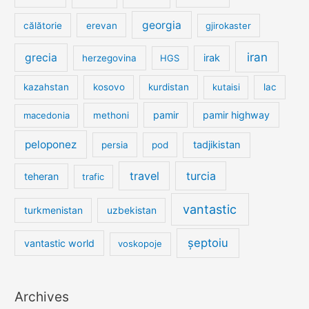
georgia
călătorie
erevan
gjirokaster
iran
grecia
irak
herzegovina
HGS
kazahstan
kosovo
kurdistan
kutaisi
lac
pamir
pamir highway
macedonia
methoni
peloponez
tadjikistan
persia
pod
travel
turcia
teheran
trafic
vantastic
turkmenistan
uzbekistan
șeptoiu
vantastic world
voskopoje
Archives