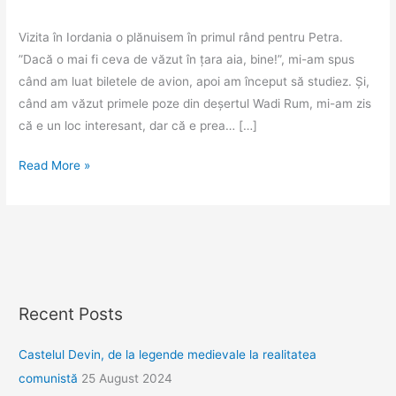
Vizita în Iordania o plănuisem în primul rând pentru Petra.
”Dacă o mai fi ceva de văzut în țara aia, bine!”, mi-am spus
când am luat biletele de avion, apoi am început să studiez. Și,
când am văzut primele poze din deșertul Wadi Rum, mi-am zis
că e un loc interesant, dar că e prea… […]
Wadi
Read More »
Rum
–
o
vale
prin
deșert
Recent Posts
Castelul Devin, de la legende medievale la realitatea
comunistă
25 August 2024