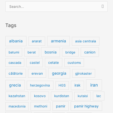
Search
for:
Tags
albania
armenia
ararat
asia centrala
bosnia
canion
batumi
berat
bridge
cetate
cascada
castel
customs
georgia
călătorie
erevan
gjirokaster
iran
grecia
irak
herzegovina
HGS
kazahstan
kosovo
kurdistan
kutaisi
lac
pamir
pamir highway
macedonia
methoni