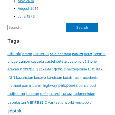
May 2016
August 2014
June 1976
Search
for:
Tags
albania
armenia
ararat
bosnia
asia centrala
batumi
berat
canion
cetate
bridge
cascada
castel
customs
călătorie
georgia
grecia
irak
erevan
gjirokaster
herzegovina
HGS
iran
kazahstan
kosovo
kurdistan
kutaisi
lac
macedonia
peloponez
pamir
pamir highway
methoni
persia
pod
travel
turcia
tadjikistan
teheran
turkmenistan
trafic
vantastic
uzbekistan
vantastic world
voskopoje
șeptoiu