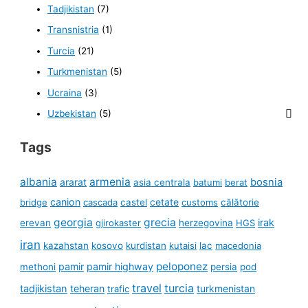
Tadjikistan
(7)
Transnistria
(1)
Turcia
(21)
Turkmenistan
(5)
Ucraina
(3)
Uzbekistan
(5)
Tags
albania
armenia
ararat
bosnia
asia centrala
batumi
berat
canion
cetate
bridge
cascada
castel
customs
călătorie
georgia
grecia
irak
erevan
gjirokaster
herzegovina
HGS
iran
kazahstan
kosovo
kurdistan
kutaisi
lac
macedonia
peloponez
pamir
pamir highway
methoni
persia
pod
travel
turcia
tadjikistan
teheran
turkmenistan
trafic