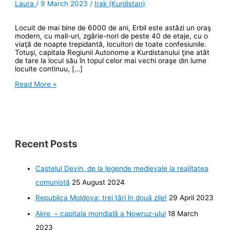
Laura
/
9 March 2023
/
Irak (Kurdistan)
Locuit de mai bine de 6000 de ani, Erbil este astăzi un oraş
modern, cu mall-uri, zgârie-nori de peste 40 de etaje, cu o
viaţă de noapte trepidantă, locuitori de toate confesiunile.
Totuşi, capitala Regiunii Autonome a Kurdistanului ţine atât
de tare la locul său în topul celor mai vechi oraşe din lume
locuite continuu, […]
Erbil,
Read More »
între
tradiţie
şi
modern
Recent Posts
Castelul Devin, de la legende medievale la realitatea
comunistă
25 August 2024
Republica Moldova: trei ţări în două zile!
29 April 2023
Akre – capitala mondială a Nowruz-ului
18 March
2023