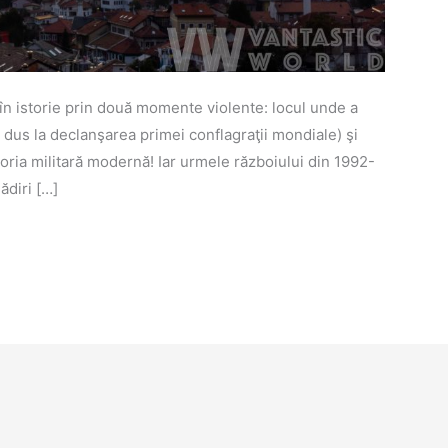
 în istorie prin două momente violente: locul unde a
a dus la declanşarea primei conflagraţii mondiale) şi
toria militară modernă! Iar urmele războiului din 1992-
ădiri […]