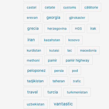
cetate
castel
customs
călătorie
georgia
erevan
gjirokaster
grecia
irak
herzegovina
HGS
iran
kazahstan
kosovo
kurdistan
kutaisi
lac
macedonia
pamir
pamir highway
methoni
peloponez
persia
pod
tadjikistan
teheran
trafic
travel
turcia
turkmenistan
vantastic
uzbekistan