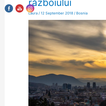
războiului
Laura
/
12 September 2018
/
Bosnia