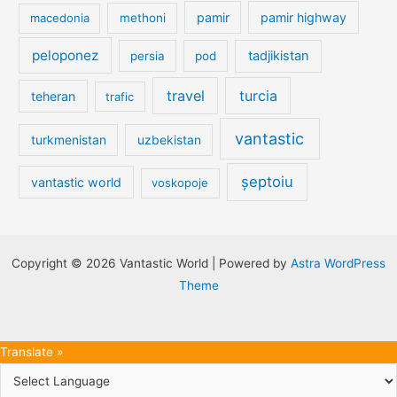
pamir
pamir highway
macedonia
methoni
peloponez
tadjikistan
persia
pod
travel
turcia
teheran
trafic
vantastic
turkmenistan
uzbekistan
șeptoiu
vantastic world
voskopoje
Copyright © 2026 Vantastic World | Powered by
Astra WordPress
Theme
Translate »