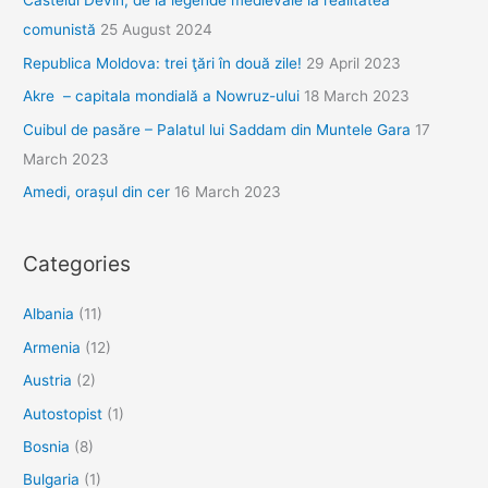
Castelul Devin, de la legende medievale la realitatea
2000
comunistă
25 August 2024
de
Republica Moldova: trei ţări în două zile!
29 April 2023
metri
înălţime
Akre – capitala mondială a Nowruz-ului
18 March 2023
Cuibul de pasăre – Palatul lui Saddam din Muntele Gara
17
March 2023
Amedi, orașul din cer
16 March 2023
Categories
Albania
(11)
Armenia
(12)
Austria
(2)
Autostopist
(1)
Bosnia
(8)
Bulgaria
(1)