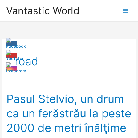
Skip
Vantastic World
to
content
road
Pasul Stelvio, un drum
ca un ferăstrău la peste
2000 de metri înălţime