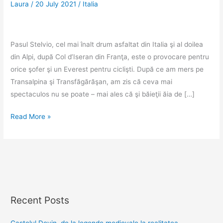
Laura
/
20 July 2021
/
Italia
Pasul Stelvio, cel mai înalt drum asfaltat din Italia şi al doilea
din Alpi, după Col d’Iseran din Franţa, este o provocare pentru
orice şofer şi un Everest pentru ciclişti. După ce am mers pe
Transalpina şi Transfăgărăşan, am zis că ceva mai
spectaculos nu se poate – mai ales că şi băieţii ăia de […]
Pasul
Read More »
Stelvio,
un
drum
ca
un
ferăstrău
Recent Posts
la
peste