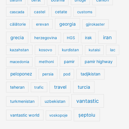
cetate
cascada
castel
customs
georgia
călătorie
erevan
gjirokaster
iran
grecia
irak
herzegovina
HGS
kazahstan
kosovo
kurdistan
kutaisi
lac
pamir
pamir highway
macedonia
methoni
peloponez
tadjikistan
persia
pod
travel
turcia
teheran
trafic
vantastic
turkmenistan
uzbekistan
șeptoiu
vantastic world
voskopoje