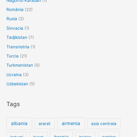
Nagorno Karabah
(1)
România
(22)
Rusia
(2)
Slovacia
(1)
Tadjikistan
(7)
Transnistria
(1)
Turcia
(21)
Turkmenistan
(5)
Ucraina
(3)
Uzbekistan
(5)
Tags
albania
armenia
ararat
asia centrala
bosnia
canion
batumi
berat
bridge