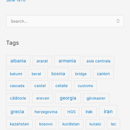
Search
for:
Tags
albania
armenia
ararat
asia centrala
bosnia
canion
batumi
berat
bridge
cetate
cascada
castel
customs
georgia
călătorie
erevan
gjirokaster
iran
grecia
irak
herzegovina
HGS
kazahstan
kosovo
kurdistan
kutaisi
lac