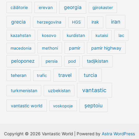
georgia
călătorie
erevan
gjirokaster
iran
grecia
irak
herzegovina
HGS
kazahstan
kosovo
kurdistan
kutaisi
lac
pamir
pamir highway
macedonia
methoni
peloponez
tadjikistan
persia
pod
travel
turcia
teheran
trafic
vantastic
turkmenistan
uzbekistan
șeptoiu
vantastic world
voskopoje
Copyright © 2026 Vantastic World | Powered by
Astra WordPress