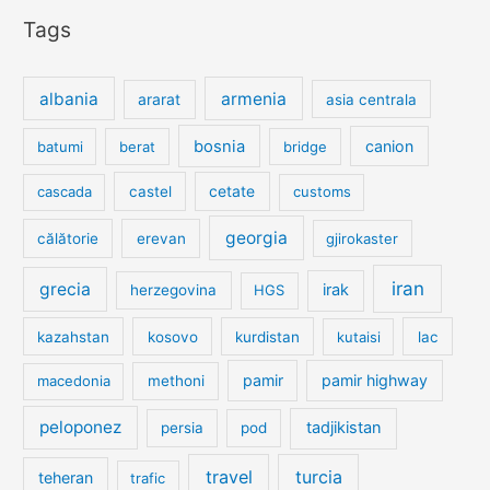
Tags
albania
armenia
ararat
asia centrala
bosnia
canion
batumi
berat
bridge
cetate
cascada
castel
customs
georgia
călătorie
erevan
gjirokaster
iran
grecia
irak
herzegovina
HGS
kazahstan
kosovo
kurdistan
kutaisi
lac
pamir
pamir highway
macedonia
methoni
peloponez
tadjikistan
persia
pod
travel
turcia
teheran
trafic