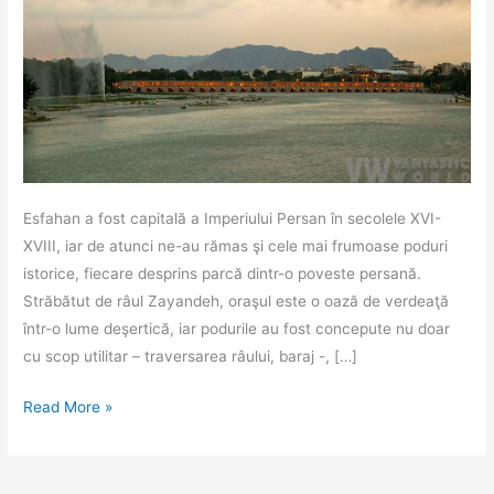
Esfahan a fost capitală a Imperiului Persan în secolele XVI-
XVIII, iar de atunci ne-au rămas şi cele mai frumoase poduri
istorice, fiecare desprins parcă dintr-o poveste persană.
Străbătut de râul Zayandeh, oraşul este o oază de verdeaţă
într-o lume deşertică, iar podurile au fost concepute nu doar
cu scop utilitar – traversarea râului, baraj -, […]
Podurile
Read More »
din…
Esfahan