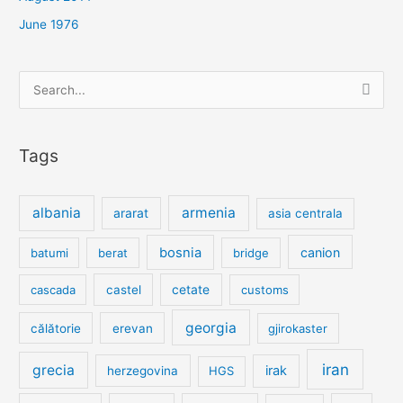
June 1976
Search
for:
Tags
albania
armenia
ararat
asia centrala
bosnia
canion
batumi
berat
bridge
cetate
cascada
castel
customs
georgia
călătorie
erevan
gjirokaster
iran
grecia
irak
herzegovina
HGS