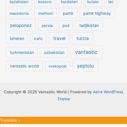
kazahstan
kosovo
kurdistan
kutaisi
lac
pamir
pamir highway
macedonia
methoni
peloponez
tadjikistan
persia
pod
travel
turcia
teheran
trafic
vantastic
turkmenistan
uzbekistan
șeptoiu
vantastic world
voskopoje
Copyright © 2026 Vantastic World | Powered by
Astra WordPress
Theme
Translate »