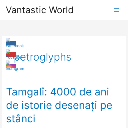
Skip
Vantastic World
to
content
petroglyphs
Tamgalî: 4000 de ani
de istorie desenați pe
stânci