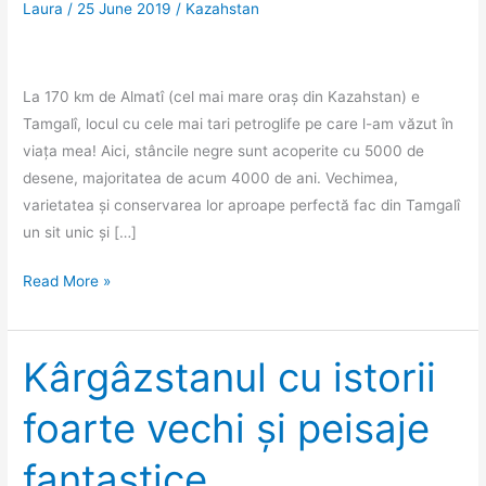
Laura
/
25 June 2019
/
Kazahstan
La 170 km de Almatî (cel mai mare oraș din Kazahstan) e
Tamgalî, locul cu cele mai tari petroglife pe care l-am văzut în
viața mea! Aici, stâncile negre sunt acoperite cu 5000 de
desene, majoritatea de acum 4000 de ani. Vechimea,
varietatea și conservarea lor aproape perfectă fac din Tamgalî
un sit unic și […]
Tamgalî:
Read More »
4000
de
ani
Kârgâzstanul cu istorii
de
foarte vechi și peisaje
istorie
desenați
fantastice
pe