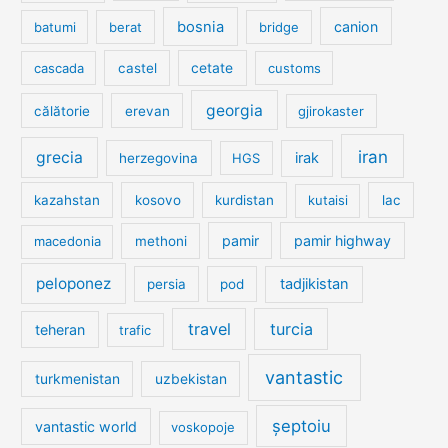
bosnia
canion
batumi
berat
bridge
cetate
cascada
castel
customs
georgia
călătorie
erevan
gjirokaster
iran
grecia
irak
herzegovina
HGS
kazahstan
kosovo
kurdistan
kutaisi
lac
pamir
pamir highway
macedonia
methoni
peloponez
tadjikistan
persia
pod
travel
turcia
teheran
trafic
vantastic
turkmenistan
uzbekistan
șeptoiu
vantastic world
voskopoje