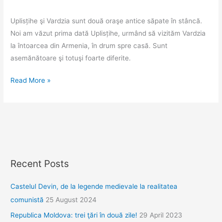
Uplisțihe şi Vardzia sunt două oraşe antice săpate în stâncă.
Noi am văzut prima dată Uplisțihe, urmând să vizităm Vardzia
la întoarcea din Armenia, în drum spre casă. Sunt
asemănătoare şi totuşi foarte diferite.
Uplisțihe
Read More »
şi
Vardzia
–
oraşe
peşteri
Recent Posts
Castelul Devin, de la legende medievale la realitatea
comunistă
25 August 2024
Republica Moldova: trei ţări în două zile!
29 April 2023