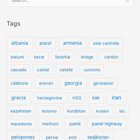
for:
Tags
albania
armenia
ararat
asia centrala
bosnia
canion
batumi
berat
bridge
cetate
cascada
castel
customs
georgia
călătorie
erevan
gjirokaster
iran
grecia
irak
herzegovina
HGS
kazahstan
kosovo
kurdistan
kutaisi
lac
pamir
pamir highway
macedonia
methoni
peloponez
tadjikistan
persia
pod