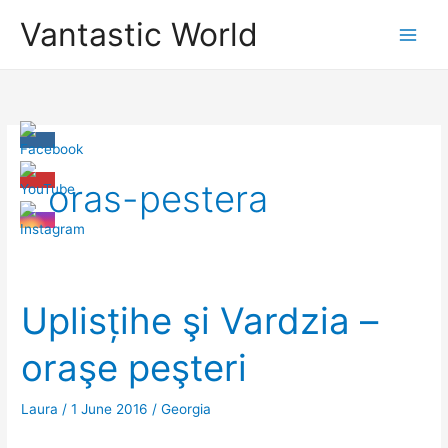
Skip
Vantastic World
to
content
oras-pestera
Uplisțihe şi Vardzia –
oraşe peşteri
Laura
/
1 June 2016
/
Georgia