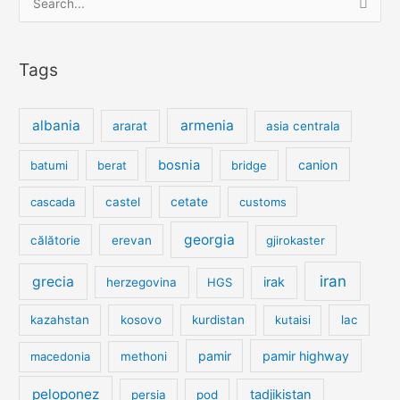
for:
Tags
albania
armenia
ararat
asia centrala
bosnia
canion
batumi
berat
bridge
cetate
cascada
castel
customs
georgia
călătorie
erevan
gjirokaster
iran
grecia
irak
herzegovina
HGS
kazahstan
kosovo
kurdistan
kutaisi
lac
pamir
pamir highway
macedonia
methoni
peloponez
tadjikistan
persia
pod