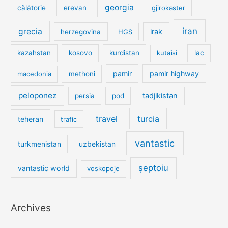
georgia
călătorie
erevan
gjirokaster
iran
grecia
irak
herzegovina
HGS
kazahstan
kosovo
kurdistan
kutaisi
lac
pamir
pamir highway
macedonia
methoni
peloponez
tadjikistan
persia
pod
travel
turcia
teheran
trafic
vantastic
turkmenistan
uzbekistan
șeptoiu
vantastic world
voskopoje
Archives