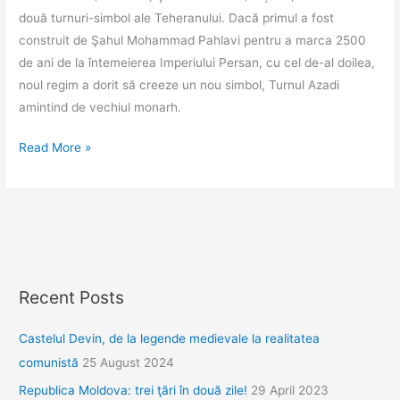
două turnuri-simbol ale Teheranului. Dacă primul a fost
construit de Şahul Mohammad Pahlavi pentru a marca 2500
de ani de la întemeierea Imperiului Persan, cu cel de-al doilea,
noul regim a dorit să creeze un nou simbol, Turnul Azadi
amintind de vechiul monarh.
Turnurile
Read More »
din
Teheran
Recent Posts
Castelul Devin, de la legende medievale la realitatea
comunistă
25 August 2024
Republica Moldova: trei ţări în două zile!
29 April 2023