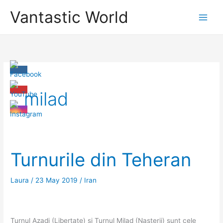
Skip
Vantastic World
to
content
milad
Turnurile din Teheran
Laura
/
23 May 2019
/
Iran
Turnul Azadi (Libertate) şi Turnul Milad (Nașterii) sunt cele