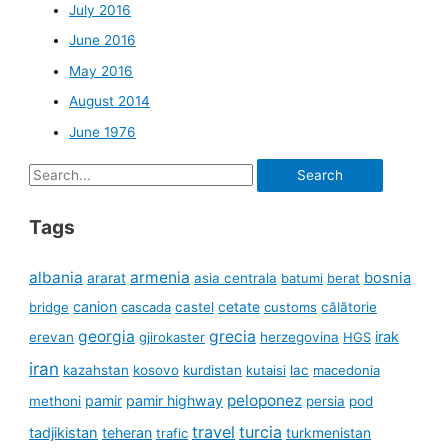
July 2016
June 2016
May 2016
August 2014
June 1976
Search
for:
Tags
albania
armenia
ararat
bosnia
asia centrala
batumi
berat
canion
cetate
bridge
cascada
castel
customs
călătorie
georgia
grecia
irak
erevan
gjirokaster
herzegovina
HGS
iran
kazahstan
kosovo
kurdistan
kutaisi
lac
macedonia
peloponez
pamir
pamir highway
methoni
persia
pod
travel
turcia
tadjikistan
teheran
turkmenistan
trafic