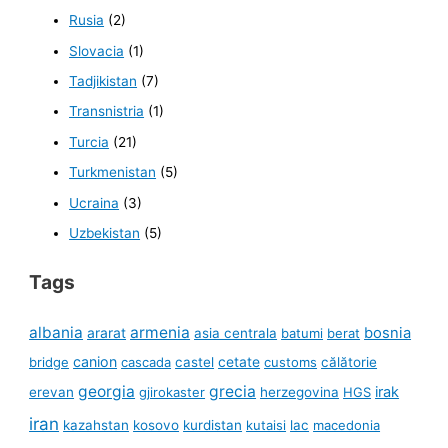
Rusia
(2)
Slovacia
(1)
Tadjikistan
(7)
Transnistria
(1)
Turcia
(21)
Turkmenistan
(5)
Ucraina
(3)
Uzbekistan
(5)
Tags
albania
armenia
ararat
bosnia
asia centrala
batumi
berat
canion
cetate
bridge
cascada
castel
customs
călătorie
georgia
grecia
irak
erevan
gjirokaster
herzegovina
HGS
iran
kazahstan
kosovo
kurdistan
kutaisi
lac
macedonia