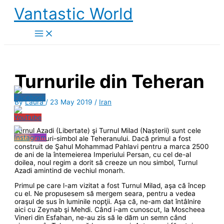
Skip
Vantastic World
to
content
Turnurile din Teheran
By
Laura
/
23 May 2019
/
Iran
Turnul Azadi (Libertate) şi Turnul Milad (Nașterii) sunt cele
două turnuri-simbol ale Teheranului. Dacă primul a fost
construit de Şahul Mohammad Pahlavi pentru a marca 2500
de ani de la întemeierea Imperiului Persan, cu cel de-al
doilea, noul regim a dorit să creeze un nou simbol, Turnul
Azadi amintind de vechiul monarh.
Primul pe care l-am vizitat a fost Turnul Milad, aşa că încep
cu el. Ne propusesem să mergem seara, pentru a vedea
oraşul de sus în luminile nopţii. Aşa că, ne-am dat întâlnire
aici cu Zeynab şi Mehdi. Când i-am cunoscut, la Moscheea
Vineri din Esfahan, ne-au zis să le dăm un semn când