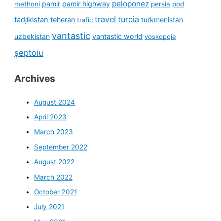
peloponez
pamir
pamir highway
methoni
persia
pod
travel
turcia
tadjikistan
teheran
turkmenistan
trafic
vantastic
uzbekistan
vantastic world
voskopoje
șeptoiu
Archives
August 2024
April 2023
March 2023
September 2022
August 2022
March 2022
October 2021
July 2021