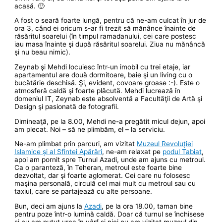
acasă. 🙂
A fost o seară foarte lungă, pentru că ne-am culcat în jur de
ora 3, când ei oricum s-ar fi trezit să mănânce înainte de
răsăritul soarelui (în timpul ramadanului, cei care postesc
iau masa înainte şi după răsăritul soarelui. Ziua nu mănâncă
şi nu beau nimic).
Zeynab şi Mehdi locuiesc într-un imobil cu trei etaje, iar
apartamentul are două dormitoare, baie şi un living cu o
bucătărie deschisă. Şi, evident, covoare groase :-). Este o
atmosferă caldă şi foarte plăcută. Mehdi lucrează în
domeniul IT, Zeynab este absolventă a Facultăţii de Artă şi
Design şi pasionată de fotografii.
Dimineaţă, pe la 8.00, Mehdi ne-a pregătit micul dejun, apoi
am plecat. Noi – să ne plimbăm, el – la serviciu.
Ne-am plimbat prin parcuri, am vizitat
Muzeul Revoluției
Islamice și al Sfintei Apărări
, ne-am relaxat pe
podul Tabiat
,
apoi am pornit spre Turnul Azadi, unde am ajuns cu metroul.
Ca o paranteză, în Teheran, metroul este foarte bine
dezvoltat, dar şi foarte aglomerat. Cei care nu folosesc
maşina personală, circulă cel mai mult cu metroul sau cu
taxiul, care se partajează cu alte persoane.
Bun, deci am ajuns la
Azadi
, pe la ora 18.00, taman bine
pentru poze într-o lumină caldă. Doar că turnul se închisese
şi nu am putut urca în vârf şi nici nu am vizitat muzeul din