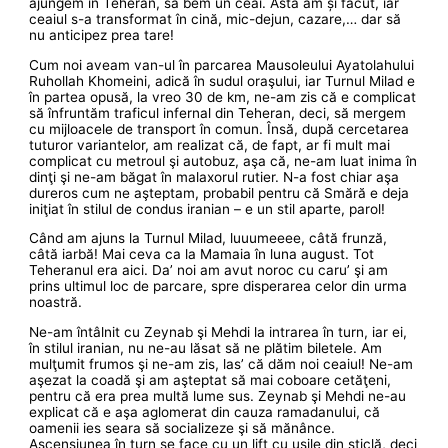
ajungem în Teheran, să bem un ceai. Asta am și făcut, iar
ceaiul s-a transformat în cină, mic-dejun, cazare,… dar să
nu anticipez prea tare!
Cum noi aveam van-ul în parcarea Mausoleului Ayatolahului
Ruhollah Khomeini, adică în sudul oraşului, iar Turnul Milad e
în partea opusă, la vreo 30 de km, ne-am zis că e complicat
să înfruntăm traficul infernal din Teheran, deci, să mergem
cu mijloacele de transport în comun. Însă, după cercetarea
tuturor variantelor, am realizat că, de fapt, ar fi mult mai
complicat cu metroul şi autobuz, aşa că, ne-am luat inima în
dinţi şi ne-am băgat în malaxorul rutier. N-a fost chiar aşa
dureros cum ne aşteptam, probabil pentru că Smără e deja
iniţiat în stilul de condus iranian – e un stil aparte, parol!
Când am ajuns la Turnul Milad, luuumeeee, câtă frunză,
câtă iarbă! Mai ceva ca la Mamaia în luna august. Tot
Teheranul era aici. Da’ noi am avut noroc cu caru’ şi am
prins ultimul loc de parcare, spre disperarea celor din urma
noastră.
Ne-am întâlnit cu Zeynab şi Mehdi la intrarea în turn, iar ei,
în stilul iranian, nu ne-au lăsat să ne plătim biletele. Am
mulţumit frumos şi ne-am zis, las’ că dăm noi ceaiul! Ne-am
aşezat la coadă şi am aşteptat să mai coboare cetăţeni,
pentru că era prea multă lume sus. Zeynab şi Mehdi ne-au
explicat că e aşa aglomerat din cauza ramadanului, că
oamenii ies seara să socializeze şi să mănânce.
Ascensiunea în turn se face cu un lift cu uşile din sticlă, deci