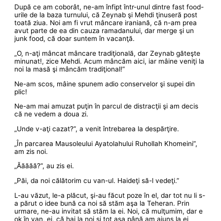
După ce am coborât, ne-am înfipt într-unul dintre fast food-
urile de la baza turnului, că Zeynab şi Mehdi ţinuseră post
toată ziua. Noi am fi vrut mâncare iraniană, că n-am prea
avut parte de ea din cauza ramadanului, dar merge şi un
junk food, că doar suntem în vacanţă.
„O, n-aţi mâncat mâncare tradiţională, dar Zeynab găteşte
minunat!, zice Mehdi. Acum mâncăm aici, iar mâine veniţi la
noi la masă şi mâncăm tradiţional!”
Ne-am scos, mâine spunem adio conservelor şi supei din
plic!
Ne-am mai amuzat puţin în parcul de distracţii şi am decis
că ne vedem a doua zi.
„Unde v-aţi cazat?”, a venit întrebarea la despărţire.
„În parcarea Mausoleului Ayatolahului Ruhollah Khomeini”,
am zis noi.
„Ăăăăă?”, au zis ei.
„Păi, da noi călătorim cu van-ul. Haideţi să-l vedeţi.”
L-au văzut, le-a plăcut, şi-au făcut poze în el, dar tot nu li s-
a părut o idee bună ca noi să stăm aşa la Teheran. Prin
urmare, ne-au invitat să stăm la ei. Noi, că mulţumim, dar e
ok în van, ei, că hai la noi şi tot aşa până am ajuns la ei