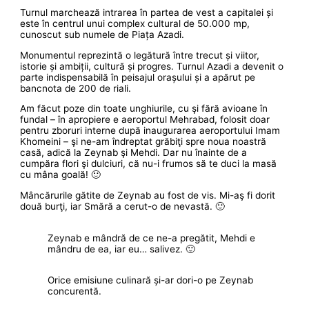
Turnul marchează intrarea în partea de vest a capitalei și
este în centrul unui complex cultural de 50.000 mp,
cunoscut sub numele de Piața Azadi.
Monumentul reprezintă o legătură între trecut și viitor,
istorie și ambiții, cultură și progres. Turnul Azadi a devenit o
parte indispensabilă în peisajul orașului și a apărut pe
bancnota de 200 de riali.
Am făcut poze din toate unghiurile, cu şi fără avioane în
fundal – în apropiere e aeroportul Mehrabad, folosit doar
pentru zboruri interne după inaugurarea aeroportului Imam
Khomeini – şi ne-am îndreptat grăbiţi spre noua noastră
casă, adică la Zeynab şi Mehdi. Dar nu înainte de a
cumpăra flori şi dulciuri, că nu-i frumos să te duci la masă
cu mâna goală! 🙂
Mâncărurile gătite de Zeynab au fost de vis. Mi-aş fi dorit
două burţi, iar Smără a cerut-o de nevastă. 🙂
Zeynab e mândră de ce ne-a pregătit, Mehdi e
mândru de ea, iar eu… salivez. 🙂
Orice emisiune culinară și-ar dori-o pe Zeynab
concurentă.