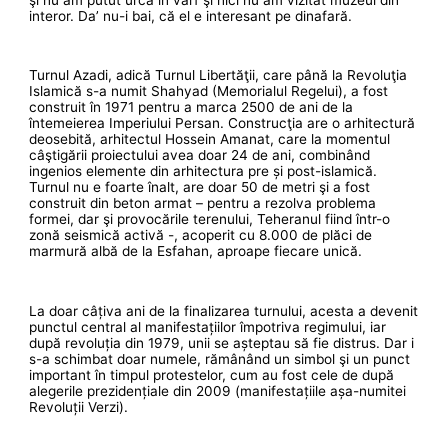
interor. Da’ nu-i bai, că el e interesant pe dinafară.
Turnul Azadi, adică Turnul Libertăţii, care până la Revoluţia
Islamică s-a numit Shahyad (Memorialul Regelui), a fost
construit în 1971 pentru a marca 2500 de ani de la
întemeierea Imperiului Persan. Construcţia are o arhitectură
deosebită, arhitectul Hossein Amanat, care la momentul
câştigării proiectului avea doar 24 de ani, combinând
ingenios elemente din arhitectura pre și post-islamică.
Turnul nu e foarte înalt, are doar 50 de metri şi a fost
construit din beton armat – pentru a rezolva problema
formei, dar şi provocările terenului, Teheranul fiind într-o
zonă seismică activă -, acoperit cu 8.000 de plăci de
marmură albă de la Esfahan, aproape fiecare unică.
La doar câțiva ani de la finalizarea turnului, acesta a devenit
punctul central al manifestațiilor împotriva regimului, iar
după revoluția din 1979, unii se așteptau să fie distrus. Dar i
s-a schimbat doar numele, rămânând un simbol şi un punct
important în timpul protestelor, cum au fost cele de după
alegerile prezidențiale din 2009 (manifestațiile așa-numitei
Revoluții Verzi).