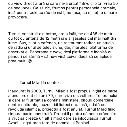
cu view direct afară şi care ne-a urcat într-o clipită (vreo 50
de secunde). Ce să zic, frumos pentru persoanele normale,
însă pentru cele cu rău de înălţime (aşa, ca mine), e o mare
provocare.
Turnul, construit din beton, are o înălţime de 435 de metri,
cu tot cu antena de 12 metri şi e al şaselea cel mai înalt din
lume. Sus, sunt o cafenea, un restaurant rotitor, un studio
de radio şi unul de televiziune, dar, mai ales, platforma de
observaţie. Panorama e wow, deşi platforma e închisă cu
panouri de sârmă – să nu-i vină cuiva ideea să se aplece
prea mult. 🙂
Turnul Milad în context
Inaugurat în 2008, Turnul Milad a fost propus iniţial ca parte
a unui proiect din anii 70, care viza dezvoltarea Teheranului
şi care ar fi urmat să conţină ministere, birouri comerciale,
centre culturale, muzee, biblioteci etc. Însă, odată cu
revoluția islamică, proiectul a fost anulat, Turnul Milad fiind
singura parte construită. Probabil pentru că noua orânduire
a vrut să creeze un alt simbol care să înlocuiască Turnul
Azadi – legat prea tare de domnia lui Pahlavi.