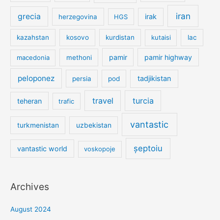
iran
grecia
irak
herzegovina
HGS
kazahstan
kosovo
kurdistan
kutaisi
lac
pamir
pamir highway
macedonia
methoni
peloponez
tadjikistan
persia
pod
travel
turcia
teheran
trafic
vantastic
turkmenistan
uzbekistan
șeptoiu
vantastic world
voskopoje
Archives
August 2024