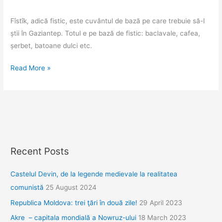
Fîstîk, adică fistic, este cuvântul de bază pe care trebuie să-l
știi în Gaziantep. Totul e pe bază de fistic: baclavale, cafea,
șerbet, batoane dulci etc.
Mona
Read More »
Lisa,
fistic
și
baclavale
la
Gaziantep
Recent Posts
Castelul Devin, de la legende medievale la realitatea
comunistă
25 August 2024
Republica Moldova: trei ţări în două zile!
29 April 2023
Akre – capitala mondială a Nowruz-ului
18 March 2023