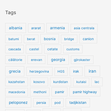
Tags
albania
armenia
ararat
asia centrala
bosnia
canion
batumi
berat
bridge
cetate
cascada
castel
customs
georgia
călătorie
erevan
gjirokaster
iran
grecia
irak
herzegovina
HGS
kazahstan
kosovo
kurdistan
kutaisi
lac
pamir
pamir highway
macedonia
methoni
peloponez
tadjikistan
persia
pod