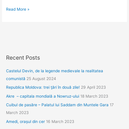
Mostar
Read More »
şi
Stari
Most,
simbolul
Herţegovinei
de
Recent Posts
peste
patru
Castelul Devin, de la legende medievale la realitatea
secole
comunistă
25 August 2024
Republica Moldova: trei ţări în două zile!
29 April 2023
Akre – capitala mondială a Nowruz-ului
18 March 2023
Cuibul de pasăre – Palatul lui Saddam din Muntele Gara
17
March 2023
Amedi, orașul din cer
16 March 2023