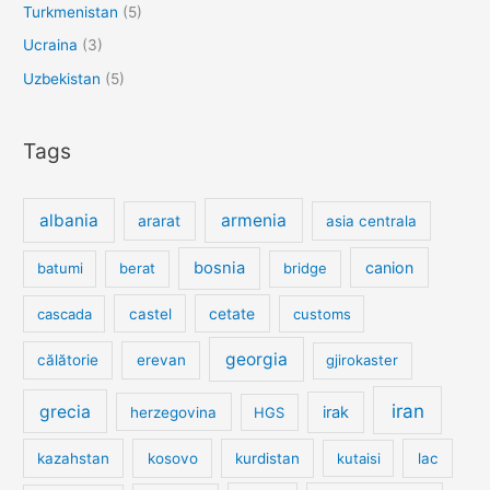
Turkmenistan
(5)
Ucraina
(3)
Uzbekistan
(5)
Tags
albania
armenia
ararat
asia centrala
bosnia
canion
batumi
berat
bridge
cetate
cascada
castel
customs
georgia
călătorie
erevan
gjirokaster
iran
grecia
irak
herzegovina
HGS
kazahstan
kosovo
kurdistan
kutaisi
lac