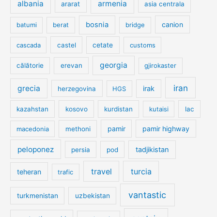
albania
armenia
ararat
asia centrala
bosnia
canion
batumi
berat
bridge
cetate
cascada
castel
customs
georgia
călătorie
erevan
gjirokaster
iran
grecia
irak
herzegovina
HGS
kazahstan
kosovo
kurdistan
kutaisi
lac
pamir
pamir highway
macedonia
methoni
peloponez
tadjikistan
persia
pod
travel
turcia
teheran
trafic
vantastic
turkmenistan
uzbekistan