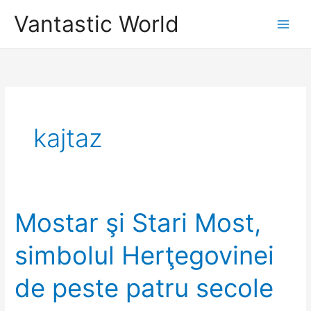
Skip
Vantastic World
to
content
kajtaz
Mostar şi Stari Most,
simbolul Herţegovinei
de peste patru secole