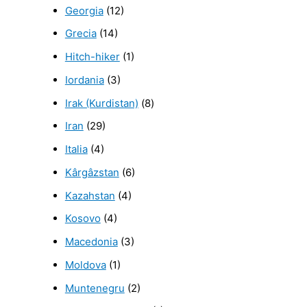
Georgia
(12)
Grecia
(14)
Hitch-hiker
(1)
Iordania
(3)
Irak (Kurdistan)
(8)
Iran
(29)
Italia
(4)
Kârgâzstan
(6)
Kazahstan
(4)
Kosovo
(4)
Macedonia
(3)
Moldova
(1)
Muntenegru
(2)