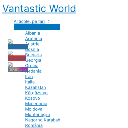
Skip
Vantastic World
to
content
Articole, pe țări
Albania
Armenia
Austria
Bosnia
Bulgaria
Georgia
Grecia
Iordania
Iran
Italia
Kazahstan
Kârgâzstan
Kosovo
Macedonia
Moldova
Muntenegru
Nagorno Karabah
România