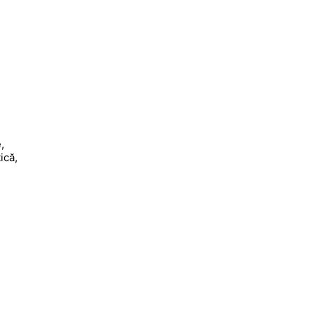
,
ică,