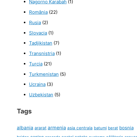
Nagorno Karabah
(1)
România
(22)
Rusia
(2)
Slovacia
(1)
Tadjikistan
(7)
Transnistria
(1)
Turcia
(21)
Turkmenistan
(5)
Ucraina
(3)
Uzbekistan
(5)
Tags
albania
armenia
ararat
bosnia
asia centrala
batumi
berat
canion
cetate
bridge
cascada
castel
customs
călătorie
ereva