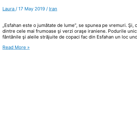
Laura
/
17 May 2019
/
Iran
„Esfahan este o jumătate de lume”, se spunea pe vremuri. Şi, 
dintre cele mai frumoase şi verzi oraşe iraniene. Podurile unic
fântânile şi aleile străjuite de copaci fac din Esfahan un loc un
Esfahan
Read More »
şi
prima
interacţiune
cu
Gardienii
Revoluţiei