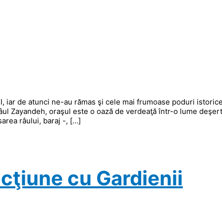
II, iar de atunci ne-au rămas şi cele mai frumoase poduri istorice
âul Zayandeh, oraşul este o oază de verdeaţă într-o lume deşert
area râului, baraj -, […]
acţiune cu Gardienii