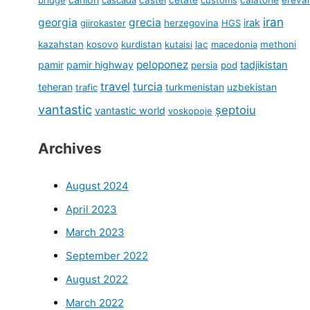
iran
georgia
grecia
irak
gjirokaster
herzegovina
HGS
kazahstan
kosovo
kurdistan
kutaisi
lac
macedonia
methoni
peloponez
pamir
pamir highway
tadjikistan
persia
pod
travel
turcia
teheran
turkmenistan
uzbekistan
trafic
vantastic
șeptoiu
vantastic world
voskopoje
Archives
August 2024
April 2023
March 2023
September 2022
August 2022
March 2022