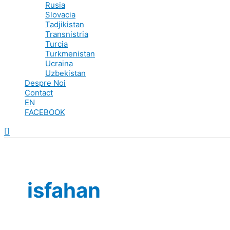
Rusia
Slovacia
Tadjikistan
Transnistria
Turcia
Turkmenistan
Ucraina
Uzbekistan
Despre Noi
Contact
EN
FACEBOOK
Search
isfahan