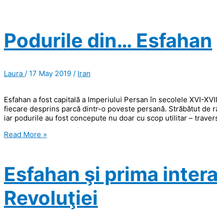
Podurile din… Esfahan
Laura
/
17 May 2019
/
Iran
Esfahan a fost capitală a Imperiului Persan în secolele XVI-XVI
fiecare desprins parcă dintr-o poveste persană. Străbătut de r
iar podurile au fost concepute nu doar cu scop utilitar – travers
Podurile
Read More »
din…
Esfahan
Esfahan şi prima inter
Revoluţiei