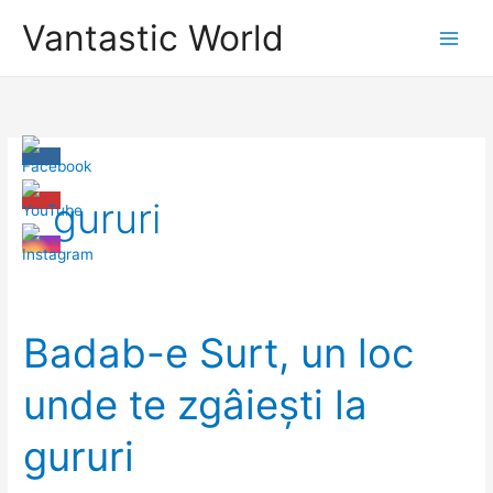
Skip
Vantastic World
to
content
gururi
Badab-e Surt, un loc
unde te zgâiești la
gururi