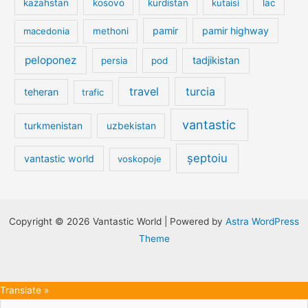
kazahstan
kosovo
kurdistan
kutaisi
lac
pamir
pamir highway
macedonia
methoni
peloponez
tadjikistan
persia
pod
travel
turcia
teheran
trafic
vantastic
turkmenistan
uzbekistan
șeptoiu
vantastic world
voskopoje
Copyright © 2026 Vantastic World | Powered by
Astra WordPress
Theme
Translate »