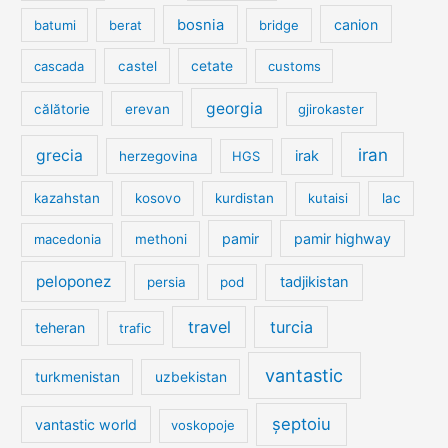
bosnia
canion
batumi
berat
bridge
cetate
cascada
castel
customs
georgia
călătorie
erevan
gjirokaster
iran
grecia
irak
herzegovina
HGS
kazahstan
kosovo
kurdistan
kutaisi
lac
pamir
pamir highway
macedonia
methoni
peloponez
tadjikistan
persia
pod
travel
turcia
teheran
trafic
vantastic
turkmenistan
uzbekistan
șeptoiu
vantastic world
voskopoje