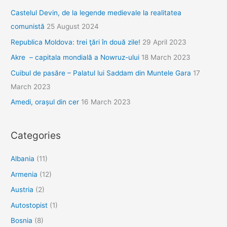
la
Castelul Devin, de la legende medievale la realitatea
gururi
comunistă
25 August 2024
Republica Moldova: trei ţări în două zile!
29 April 2023
Akre – capitala mondială a Nowruz-ului
18 March 2023
Cuibul de pasăre – Palatul lui Saddam din Muntele Gara
17
March 2023
Amedi, orașul din cer
16 March 2023
Categories
Albania
(11)
Armenia
(12)
Austria
(2)
Autostopist
(1)
Bosnia
(8)