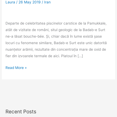
Laura
/
26 May 2019
/
Iran
Departe de celebritatea piscinelor carstice de la Pamukkale,
atât de vizitate de români, situl geologic de la Badab-e Surt
ne-a lăsat bouche-bée. Și, chiar dacă în lume există șase
locuri cu fenomene similare, Badab-e Surt este unic datorită
nuanțelor arămii, rezultate din concentrația mare de oxid de
fier din izvoarele termale de aici. Platoul în […]
Badab-
Read More »
e
Surt,
un
loc
unde
te
Recent Posts
zgâiești