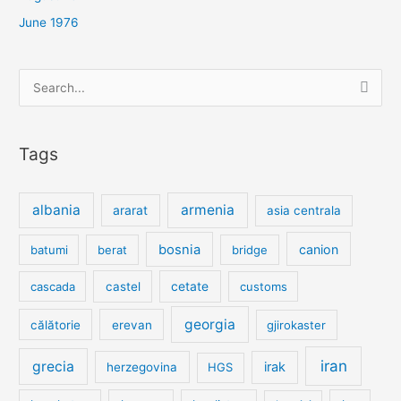
June 1976
Search
for:
Tags
albania
armenia
ararat
asia centrala
bosnia
canion
batumi
berat
bridge
cetate
cascada
castel
customs
georgia
călătorie
erevan
gjirokaster
iran
grecia
irak
herzegovina
HGS