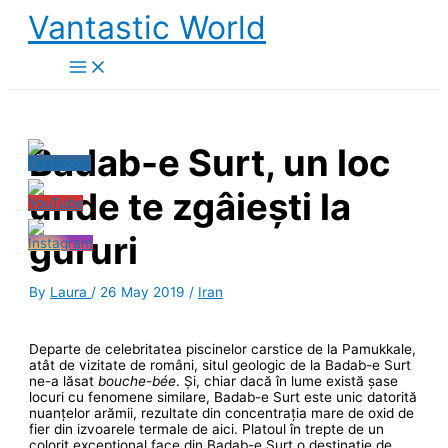
Skip
Vantastic World
to
content
Badab-e Surt, un loc
unde te zgâiești la
gururi
By
Laura
/
26 May 2019
/
Iran
Departe de celebritatea piscinelor carstice de la Pamukkale,
atât de vizitate de români, situl geologic de la Badab-e Surt
ne-a lăsat
bouche-bée
. Și, chiar dacă în lume există șase
locuri cu fenomene similare, Badab-e Surt este unic datorită
nuanțelor arămii, rezultate din concentrația mare de oxid de
fier din izvoarele termale de aici. Platoul în trepte de un
colorit excepțional face din Badab-e Surt o destinație de