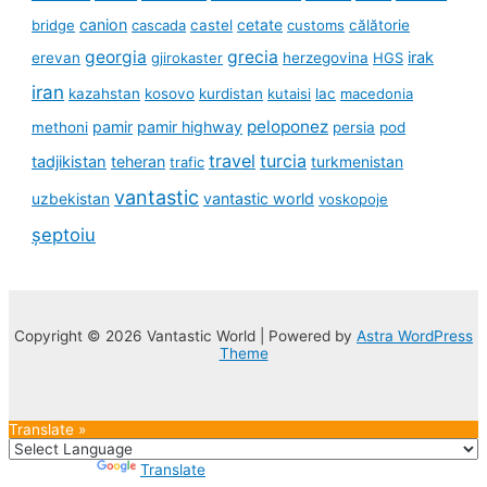
canion
cetate
bridge
cascada
castel
customs
călătorie
georgia
grecia
irak
erevan
gjirokaster
herzegovina
HGS
iran
kazahstan
kosovo
kurdistan
kutaisi
lac
macedonia
peloponez
pamir
pamir highway
methoni
persia
pod
travel
turcia
tadjikistan
teheran
turkmenistan
trafic
vantastic
uzbekistan
vantastic world
voskopoje
șeptoiu
Copyright © 2026 Vantastic World | Powered by
Astra WordPress
Theme
Translate »
Powered by
Translate