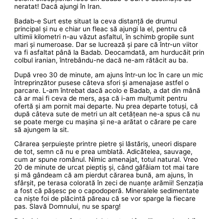
neratat! Dacă ajungi în Iran.
Badab-e Surt este situat la ceva distanță de drumul
principal și nu e chiar un fleac să ajungi la el, pentru că
ultimii kilometri n-au văzut asfaltul, în schimb gropile sunt
mari și numeroase. Dar se lucrează și pare că într-un viitor
va fi asfaltat până la Badab. Deocamdată, am hurducăit prin
colbul iranian, întrebându-ne dacă ne-am rătăcit au ba.
După vreo 30 de minute, am ajuns într-un loc în care un mic
întreprinzător pusese câteva sfori și amenajase astfel o
parcare. L-am întrebat dacă acolo e Badab, a dat din mână
că ar mai fi ceva de mers, așa că i-am mulțumit pentru
ofertă și am pornit mai departe. Nu prea departe totuși, că
după câteva sute de metri un alt cetățean ne-a spus că nu
se poate merge cu mașina și ne-a arătat o cărare pe care
să ajungem la sit.
Cărarea șerpuiește printre pietre și lăstăriș, uneori dispare
de tot, semn că nu e prea umblată. Adicătelea, sauvage,
cum ar spune românul. Nimic amenajat, totul natural. Vreo
20 de minute de urcat pieptiș și, când gâfâiam tot mai tare
și mă gândeam că am pierdut cărarea bună, am ajuns, în
sfârșit, pe terasa colorată în zeci de nuanțe arămii! Senzația
a fost că pășesc pe o capodoperă. Mineralele sedimentate
ca niște foi de plăcintă păreau că se vor sparge la fiecare
pas. Slavă Domnului, nu se sparg!