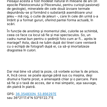
Peisajul acesta a fost modelat natural în milioane de ani (în
epocile Pleistocenului și Pliocenului, pentru curioșii pasionați
de geologie), mineralele din cele două izvoare termale
depunându-se și formând o substanță asemătoare unui
jeleu – mă rog, o cutie de jeleuri -, care în cele din urmă s-a
întărit și a format gururi, oferind pantei forma actuală, în
scări.
În funcție de anotimp și momentul zilei, culorile se schimbă,
ceea ce face ca locul să fie și mai spectaculos. So, un
cadru numai bun pentru o ședință foto cum ar fi… après le
mariage? Asta, dacă ne luăm după doi tineri care veniseră
cu o echipă de fotografi după ei, ca să-și imortalizeze
dragostea în culori.
Dar mai bine vă uitați la poze, că vorbele scrise îs de prisos.
A, încă ceva: se poate ajunge până sus cu mașina, deși
drumul e foarte prost, e amenajată chiar și o parcare. Pare
să fie și o taxă de acces, dar e mai simpatic, așa sauvage,
din piatră în piatră.
GPS:
36.354830N, 53.856297E
sau 36°21’17.4″N 53°51’22.7″E