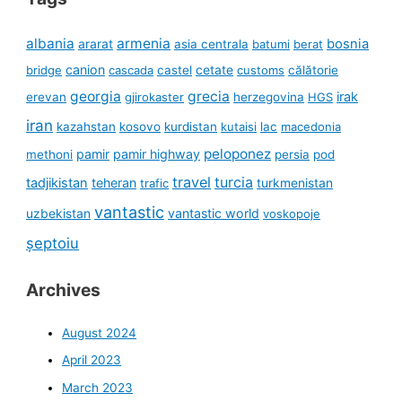
albania
armenia
ararat
bosnia
asia centrala
batumi
berat
canion
cetate
bridge
cascada
castel
customs
călătorie
georgia
grecia
irak
erevan
gjirokaster
herzegovina
HGS
iran
kazahstan
kosovo
kurdistan
kutaisi
lac
macedonia
peloponez
pamir
pamir highway
methoni
persia
pod
travel
turcia
tadjikistan
teheran
turkmenistan
trafic
vantastic
uzbekistan
vantastic world
voskopoje
șeptoiu
Archives
August 2024
April 2023
March 2023