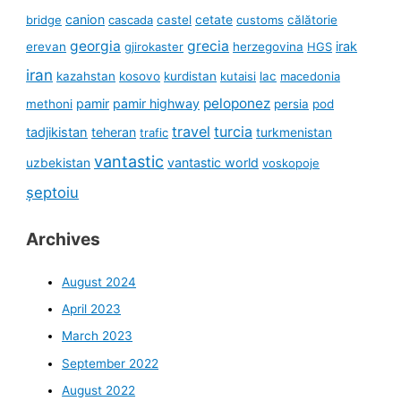
canion
cetate
bridge
cascada
castel
customs
călătorie
georgia
grecia
irak
erevan
gjirokaster
herzegovina
HGS
iran
kazahstan
kosovo
kurdistan
kutaisi
lac
macedonia
peloponez
pamir
pamir highway
methoni
persia
pod
travel
turcia
tadjikistan
teheran
turkmenistan
trafic
vantastic
uzbekistan
vantastic world
voskopoje
șeptoiu
Archives
August 2024
April 2023
March 2023
September 2022
August 2022