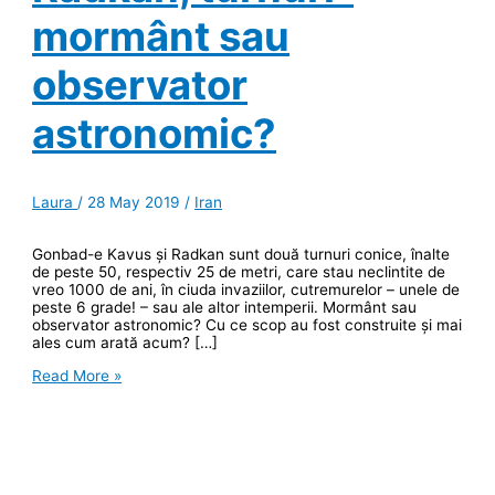
mormânt sau
observator
astronomic?
Laura
/
28 May 2019
/
Iran
Gonbad-e Kavus și Radkan sunt două turnuri conice, înalte
de peste 50, respectiv 25 de metri, care stau neclintite de
vreo 1000 de ani, în ciuda invaziilor, cutremurelor – unele de
peste 6 grade! – sau ale altor intemperii. Mormânt sau
observator astronomic? Cu ce scop au fost construite și mai
ales cum arată acum? […]
Enigmele
Read More »
istoriei:
Gonbad-
e
Kavus
și
Radkan,