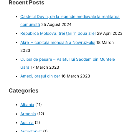
turnuri-
Recent Posts
mormânt
sau
observator
Castelul Devin, de la legende medievale la realitatea
astronomic?
comunistă
25 August 2024
Republica Moldova: trei ţări în două zile!
29 April 2023
Akre – capitala mondială a Nowruz-ului
18 March
2023
Cuibul de pasăre – Palatul lui Saddam din Muntele
Gara
17 March 2023
Amedi, orașul din cer
16 March 2023
Categories
Albania
(11)
Armenia
(12)
Austria
(2)
Autostopist
(1)