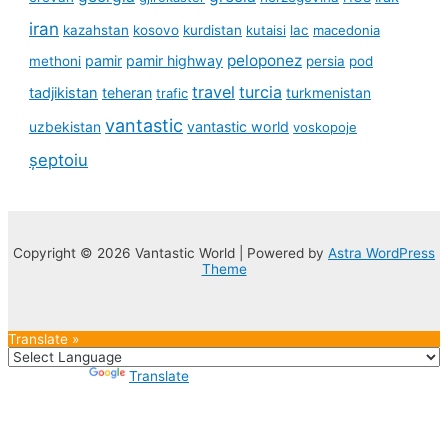
iran
kazahstan
kosovo
kurdistan
kutaisi
lac
macedonia
peloponez
pamir
pamir highway
methoni
persia
pod
travel
turcia
tadjikistan
teheran
turkmenistan
trafic
vantastic
uzbekistan
vantastic world
voskopoje
șeptoiu
Copyright © 2026 Vantastic World | Powered by
Astra WordPress
Theme
Translate »
Powered by
Translate