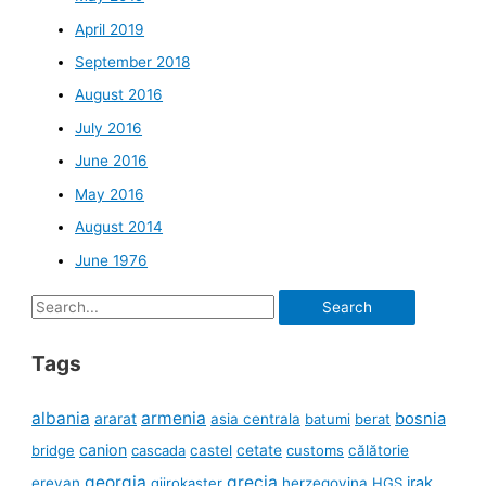
April 2019
September 2018
August 2016
July 2016
June 2016
May 2016
August 2014
June 1976
Search
for:
Tags
albania
armenia
ararat
bosnia
asia centrala
batumi
berat
canion
cetate
bridge
cascada
castel
customs
călătorie
georgia
grecia
irak
erevan
gjirokaster
herzegovina
HGS