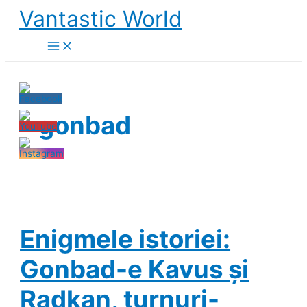
Skip
Vantastic World
to
content
gonbad
Enigmele istoriei:
Gonbad-e Kavus și
Radkan, turnuri-