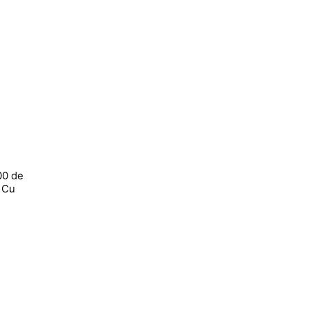
00 de
? Cu