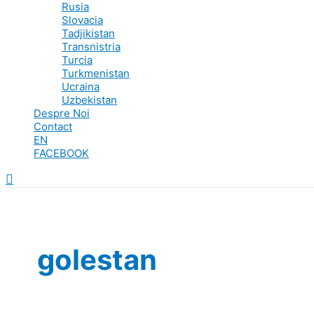
Rusia
Slovacia
Tadjikistan
Transnistria
Turcia
Turkmenistan
Ucraina
Uzbekistan
Despre Noi
Contact
EN
FACEBOOK
Search
golestan