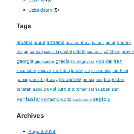
Uzbekistan
(5)
Tags
albania
armenia
ararat
bosnia
asia centrala
batumi
berat
canion
cetate
bridge
cascada
castel
customs
călătorie
ereva
iran
georgia
grecia
irak
gjirokaster
herzegovina
HGS
kazahstan
kosovo
kurdistan
kutaisi
lac
macedonia
methoni
peloponez
pamir
pamir highway
tadjikistan
persia
pod
travel
turcia
teheran
turkmenistan
uzbekistan
trafic
vantastic
șeptoiu
vantastic world
voskopoje
Archives
August 2024