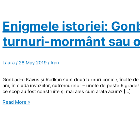
Enigmele istoriei: Gon
turnuri-mormânt sau 
Laura
/
28 May 2019
/
Iran
Gonbad-e Kavus și Radkan sunt două turnuri conice, înalte de p
ani, în ciuda invaziilor, cutremurelor – unele de peste 6 grad
ce scop au fost construite și mai ales cum arată acum? […]
Enigmele
Read More »
istoriei:
Gonbad-
e
Kavus
și
Radkan,