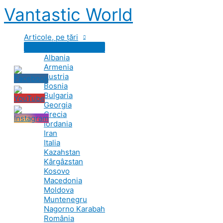
Skip
Vantastic World
to
content
Articole, pe țări
Albania
Armenia
Austria
Bosnia
Bulgaria
Georgia
Grecia
Iordania
Iran
Italia
Kazahstan
Kârgâzstan
Kosovo
Macedonia
Moldova
Muntenegru
Nagorno Karabah
România