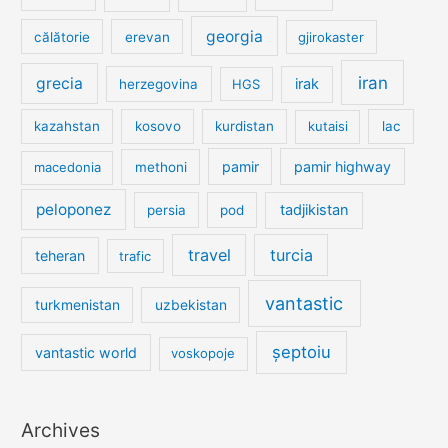
georgia
călătorie
erevan
gjirokaster
iran
grecia
irak
herzegovina
HGS
kazahstan
kosovo
kurdistan
kutaisi
lac
pamir
pamir highway
macedonia
methoni
peloponez
tadjikistan
persia
pod
travel
turcia
teheran
trafic
vantastic
turkmenistan
uzbekistan
șeptoiu
vantastic world
voskopoje
Archives