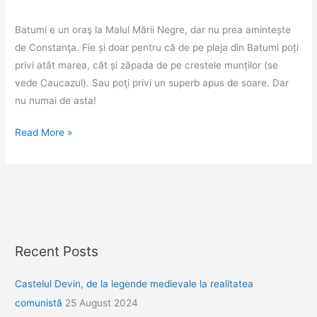
Batumi e un oraş la Malul Mării Negre, dar nu prea amintește
de Constanţa. Fie și doar pentru că de pe plaja din Batumi poți
privi atât marea, cât și zăpada de pe crestele munților (se
vede Caucazul). Sau poţi privi un superb apus de soare. Dar
nu numai de asta!
Batumi
Read More »
și
primul
apus
în
Marea
Neagră
Recent Posts
Castelul Devin, de la legende medievale la realitatea
comunistă
25 August 2024