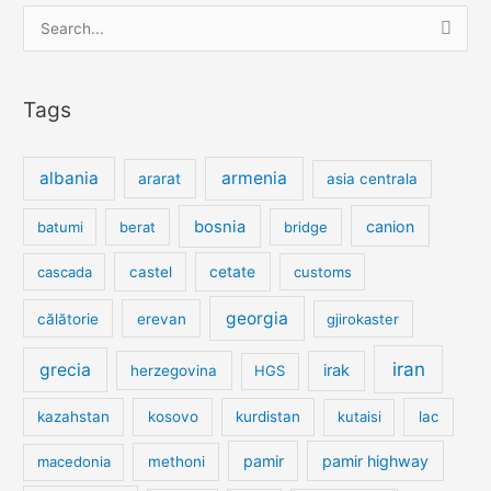
Search
for:
Tags
albania
armenia
ararat
asia centrala
bosnia
canion
batumi
berat
bridge
cetate
cascada
castel
customs
georgia
călătorie
erevan
gjirokaster
iran
grecia
irak
herzegovina
HGS
kazahstan
kosovo
kurdistan
kutaisi
lac
pamir
pamir highway
macedonia
methoni