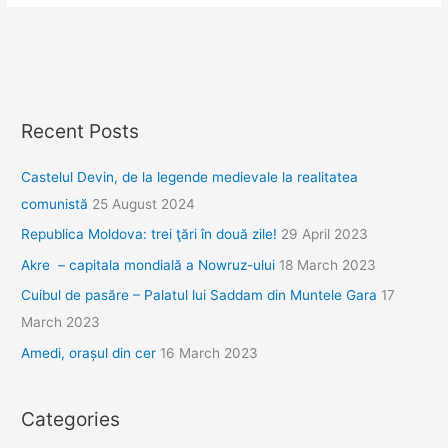
a
sa
piramidă
Recent Posts
Castelul Devin, de la legende medievale la realitatea
comunistă
25 August 2024
Republica Moldova: trei ţări în două zile!
29 April 2023
Akre – capitala mondială a Nowruz-ului
18 March 2023
Cuibul de pasăre – Palatul lui Saddam din Muntele Gara
17
March 2023
Amedi, orașul din cer
16 March 2023
Categories