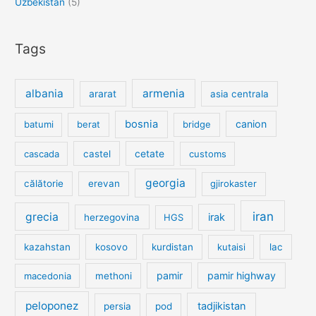
Uzbekistan
(5)
Tags
albania
armenia
ararat
asia centrala
bosnia
canion
batumi
berat
bridge
cetate
cascada
castel
customs
georgia
călătorie
erevan
gjirokaster
iran
grecia
irak
herzegovina
HGS
kazahstan
kosovo
kurdistan
kutaisi
lac
pamir
pamir highway
macedonia
methoni
peloponez
tadjikistan
persia
pod