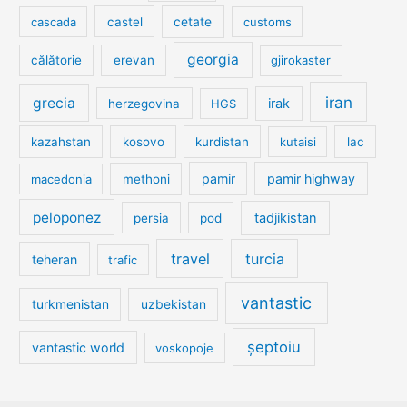
cetate
cascada
castel
customs
georgia
călătorie
erevan
gjirokaster
iran
grecia
irak
herzegovina
HGS
kazahstan
kosovo
kurdistan
kutaisi
lac
pamir
pamir highway
macedonia
methoni
peloponez
tadjikistan
persia
pod
travel
turcia
teheran
trafic
vantastic
turkmenistan
uzbekistan
șeptoiu
vantastic world
voskopoje