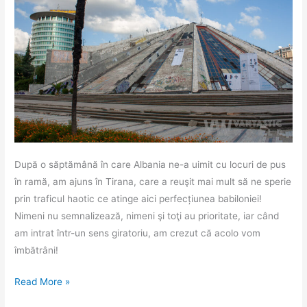
După o săptămână în care Albania ne-a uimit cu locuri de pus
în ramă, am ajuns în Tirana, care a reuşit mai mult să ne sperie
prin traficul haotic ce atinge aici perfecțiunea babiloniei!
Nimeni nu semnalizează, nimeni şi toţi au prioritate, iar când
am intrat într-un sens giratoriu, am crezut că acolo vom
îmbătrâni!
Tirana
Read More »
și