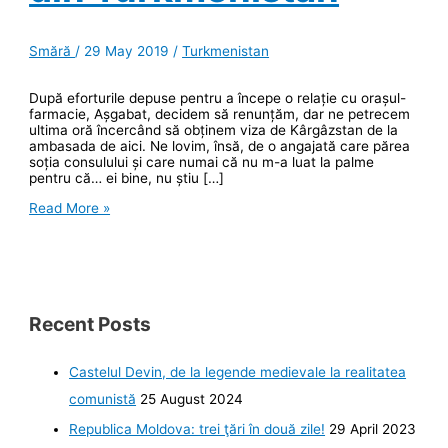
Smără
/
29 May 2019
/
Turkmenistan
După eforturile depuse pentru a începe o relație cu orașul-
farmacie, Așgabat, decidem să renunțăm, dar ne petrecem
ultima oră încercând să obținem viza de Kârgâzstan de la
ambasada de aici. Ne lovim, însă, de o angajată care părea
soția consulului și care numai că nu m-a luat la palme
pentru că… ei bine, nu știu […]
Două
Read More »
zile
de
eforturi
pentru
a
vedea
iadul
Recent Posts
din
Turkmenistan
Castelul Devin, de la legende medievale la realitatea
comunistă
25 August 2024
Republica Moldova: trei ţări în două zile!
29 April 2023