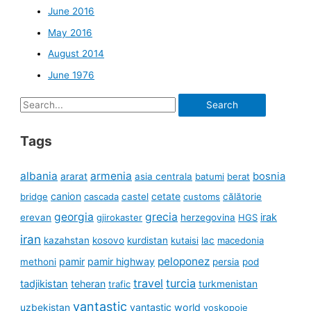
June 2016
May 2016
August 2014
June 1976
Search
for:
Tags
albania
armenia
ararat
bosnia
asia centrala
batumi
berat
canion
cetate
bridge
cascada
castel
customs
călătorie
georgia
grecia
irak
erevan
gjirokaster
herzegovina
HGS
iran
kazahstan
kosovo
kurdistan
kutaisi
lac
macedonia
peloponez
pamir
pamir highway
methoni
persia
pod
travel
turcia
tadjikistan
teheran
turkmenistan
trafic
vantastic
uzbekistan
vantastic world
voskopoje