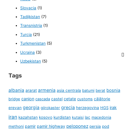
Slovacia
(1)
Tadjikistan
(7)
Transnistria
(1)
Turcia
(21)
Turkmenistan
(5)
Ucraina
(3)
Uzbekistan
(5)
Tags
albania
armenia
ararat
bosnia
asia centrala
batumi
berat
canion
cetate
bridge
cascada
castel
customs
călătorie
georgia
grecia
irak
erevan
gjirokaster
herzegovina
HGS
iran
kazahstan
kosovo
kurdistan
kutaisi
lac
macedonia
peloponez
pamir
pamir highway
methoni
persia
pod