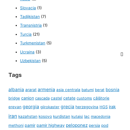
Slovacia
(1)
Tadjikistan
(7)
Transnistria
(1)
Turcia
(21)
Turkmenistan
(5)
Ucraina
(3)
Uzbekistan
(5)
Tags
albania
armenia
ararat
bosnia
asia centrala
batumi
berat
canion
cetate
bridge
cascada
castel
customs
călătorie
georgia
grecia
irak
erevan
gjirokaster
herzegovina
HGS
iran
kazahstan
kosovo
kurdistan
kutaisi
lac
macedonia
peloponez
pamir
pamir highway
methoni
persia
pod