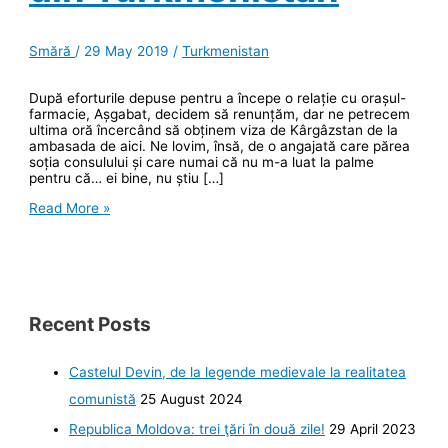
Smără
/
29 May 2019
/
Turkmenistan
După eforturile depuse pentru a începe o relație cu orașul-
farmacie, Așgabat, decidem să renunțăm, dar ne petrecem
ultima oră încercând să obținem viza de Kârgâzstan de la
ambasada de aici. Ne lovim, însă, de o angajată care părea
soția consulului și care numai că nu m-a luat la palme
pentru că… ei bine, nu știu […]
Două
Read More »
zile
de
eforturi
pentru
a
vedea
iadul
Recent Posts
din
Turkmenistan
Castelul Devin, de la legende medievale la realitatea
comunistă
25 August 2024
Republica Moldova: trei ţări în două zile!
29 April 2023