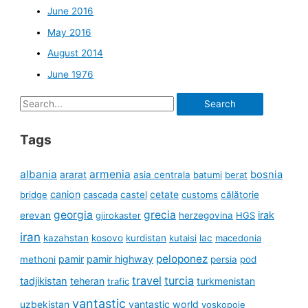
June 2016
May 2016
August 2014
June 1976
Search
for:
Tags
albania
armenia
ararat
bosnia
asia centrala
batumi
berat
canion
cetate
bridge
cascada
castel
customs
călătorie
georgia
grecia
irak
erevan
gjirokaster
herzegovina
HGS
iran
kazahstan
kosovo
kurdistan
kutaisi
lac
macedonia
peloponez
pamir
pamir highway
methoni
persia
pod
travel
turcia
tadjikistan
teheran
turkmenistan
trafic
vantastic
uzbekistan
vantastic world
voskopoje