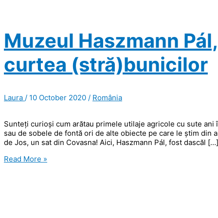
Muzeul Haszmann Pál, l
curtea (stră)bunicilor
Laura
/
10 October 2020
/
România
Sunteți curioși cum arătau primele utilaje agricole cu sute ani 
sau de sobele de fontă ori de alte obiecte pe care le știm din a
de Jos, un sat din Covasna! Aici, Haszmann Pál, fost dascăl […
Muzeul
Read More »
Haszmann
Pál,
locul
unde
te
simţi