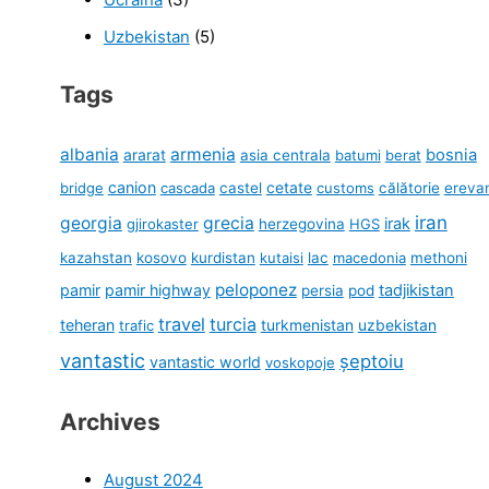
Uzbekistan
(5)
Tags
albania
armenia
ararat
bosnia
asia centrala
batumi
berat
canion
cetate
bridge
cascada
castel
customs
călătorie
ereva
iran
georgia
grecia
irak
gjirokaster
herzegovina
HGS
kazahstan
kosovo
kurdistan
kutaisi
lac
macedonia
methoni
peloponez
pamir
pamir highway
tadjikistan
persia
pod
travel
turcia
teheran
turkmenistan
uzbekistan
trafic
vantastic
șeptoiu
vantastic world
voskopoje
Archives
August 2024