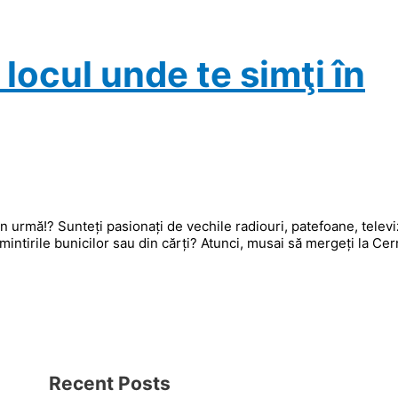
ocul unde te simţi în
în urmă!? Sunteți pasionați de vechile radiouri, patefoane, telev
mintirile bunicilor sau din cărți? Atunci, musai să mergeți la Ce
]
Recent Posts