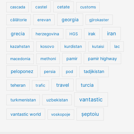
cetate
cascada
castel
customs
georgia
călătorie
erevan
gjirokaster
iran
grecia
irak
herzegovina
HGS
kazahstan
kosovo
kurdistan
kutaisi
lac
pamir
pamir highway
macedonia
methoni
peloponez
tadjikistan
persia
pod
travel
turcia
teheran
trafic
vantastic
turkmenistan
uzbekistan
șeptoiu
vantastic world
voskopoje