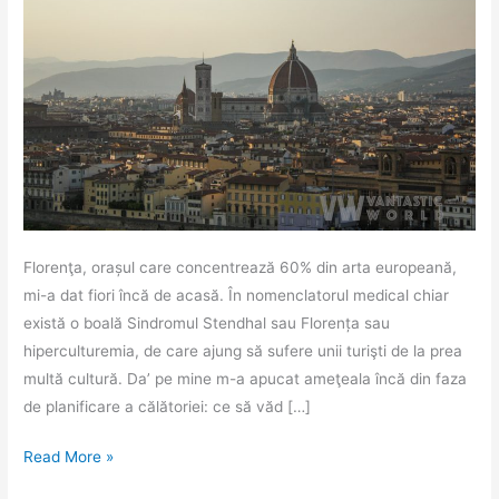
Florenţa, orașul care concentrează 60% din arta europeană,
mi-a dat fiori încă de acasă. În nomenclatorul medical chiar
există o boală Sindromul Stendhal sau Florența sau
hiperculturemia, de care ajung să sufere unii turişti de la prea
multă cultură. Da’ pe mine m-a apucat ameţeala încă din faza
de planificare a călătoriei: ce să văd […]
Florenţa
Read More »
cea