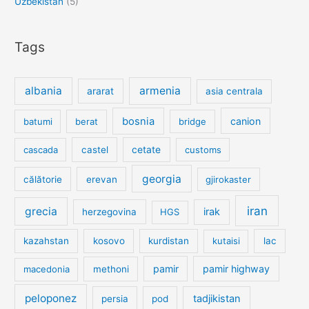
Uzbekistan
(5)
Tags
albania
armenia
ararat
asia centrala
bosnia
canion
batumi
berat
bridge
cetate
cascada
castel
customs
georgia
călătorie
erevan
gjirokaster
iran
grecia
irak
herzegovina
HGS
kazahstan
kosovo
kurdistan
kutaisi
lac
pamir
pamir highway
macedonia
methoni
peloponez
tadjikistan
persia
pod