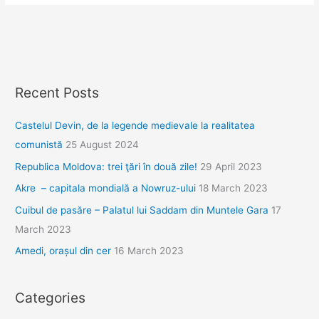
copleşitor
de
frumoasă
Recent Posts
Castelul Devin, de la legende medievale la realitatea
comunistă
25 August 2024
Republica Moldova: trei ţări în două zile!
29 April 2023
Akre – capitala mondială a Nowruz-ului
18 March 2023
Cuibul de pasăre – Palatul lui Saddam din Muntele Gara
17
March 2023
Amedi, orașul din cer
16 March 2023
Categories