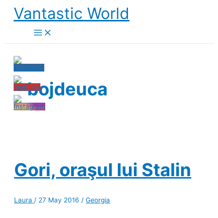
Skip
Vantastic World
to
content
bojdeuca
Gori, oraşul lui Stalin
Laura
/
27 May 2016
/
Georgia