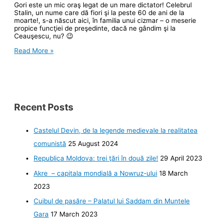
Gori este un mic oraş legat de un mare dictator! Celebrul
Stalin, un nume care dă fiori şi la peste 60 de ani de la
moarte!, s-a născut aici, în familia unui cizmar – o meserie
propice funcţiei de preşedinte, dacă ne gândim şi la
Ceauşescu, nu? 😉
Gori,
Read More »
oraşul
lui
Stalin
Recent Posts
Castelul Devin, de la legende medievale la realitatea
comunistă
25 August 2024
Republica Moldova: trei ţări în două zile!
29 April 2023
Akre – capitala mondială a Nowruz-ului
18 March
2023
Cuibul de pasăre – Palatul lui Saddam din Muntele
Gara
17 March 2023