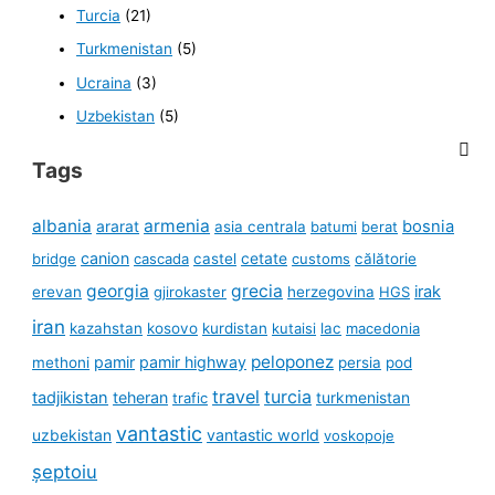
Turcia
(21)
Turkmenistan
(5)
Ucraina
(3)
Uzbekistan
(5)
Tags
albania
armenia
ararat
bosnia
asia centrala
batumi
berat
canion
cetate
bridge
cascada
castel
customs
călătorie
georgia
grecia
irak
erevan
gjirokaster
herzegovina
HGS
iran
kazahstan
kosovo
kurdistan
kutaisi
lac
macedonia
peloponez
pamir
pamir highway
methoni
persia
pod
travel
turcia
tadjikistan
teheran
turkmenistan
trafic
vantastic
uzbekistan
vantastic world
voskopoje
șeptoiu