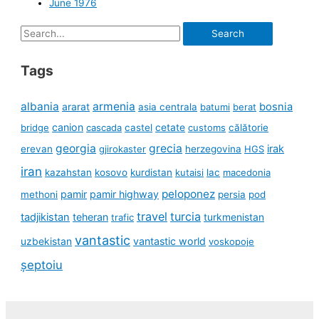
June 1976
Search
for:
Tags
albania
armenia
ararat
bosnia
asia centrala
batumi
berat
canion
cetate
bridge
cascada
castel
customs
călătorie
georgia
grecia
irak
erevan
gjirokaster
herzegovina
HGS
iran
kazahstan
kosovo
kurdistan
kutaisi
lac
macedonia
peloponez
pamir
pamir highway
methoni
persia
pod
travel
turcia
tadjikistan
teheran
turkmenistan
trafic
vantastic
uzbekistan
vantastic world
voskopoje
șeptoiu