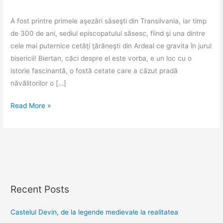
A fost printre primele aşezări săseşti din Transilvania, iar timp
de 300 de ani, sediul episcopatului săsesc, fiind şi una dintre
cele mai puternice cetăţi ţărăneşti din Ardeal ce gravita în jurul
bisericii! Biertan, căci despre el este vorba, e un loc cu o
istorie fascinantă, o fostă cetate care a căzut pradă
năvălitorilor o […]
Biserica
Read More »
fortificată
de
la
Biertan
Recent Posts
Castelul Devin, de la legende medievale la realitatea