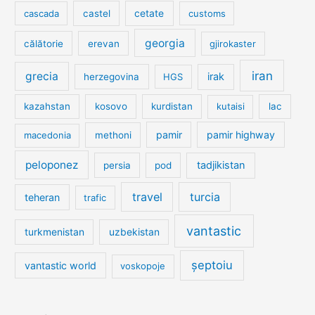
cetate
cascada
castel
customs
georgia
călătorie
erevan
gjirokaster
iran
grecia
irak
herzegovina
HGS
kazahstan
kosovo
kurdistan
kutaisi
lac
pamir
pamir highway
macedonia
methoni
peloponez
tadjikistan
persia
pod
travel
turcia
teheran
trafic
vantastic
turkmenistan
uzbekistan
șeptoiu
vantastic world
voskopoje