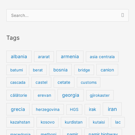
Search
for:
Tags
albania
armenia
ararat
asia centrala
bosnia
canion
batumi
berat
bridge
cetate
cascada
castel
customs
georgia
călătorie
erevan
gjirokaster
iran
grecia
irak
herzegovina
HGS
kazahstan
kosovo
kurdistan
kutaisi
lac
pamir
pamir highway
macedonia
methoni