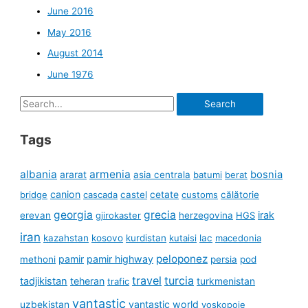
June 2016
May 2016
August 2014
June 1976
Search
for:
Tags
albania
armenia
ararat
bosnia
asia centrala
batumi
berat
canion
cetate
bridge
cascada
castel
customs
călătorie
georgia
grecia
irak
erevan
gjirokaster
herzegovina
HGS
iran
kazahstan
kosovo
kurdistan
kutaisi
lac
macedonia
peloponez
pamir
pamir highway
methoni
persia
pod
travel
turcia
tadjikistan
teheran
turkmenistan
trafic
vantastic
uzbekistan
vantastic world
voskopoje