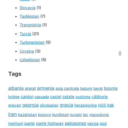
Slovacia
(1)
Tadjikistan
(7)
Transnistria
(1)
Turcia
(21)
Turkmenistan
(5)
Ucraina
(3)
Uzbekistan
(5)
Tags
albania
armenia
ararat
bosnia
asia centrala
batumi
berat
canion
cetate
bridge
cascada
castel
customs
călătorie
georgia
grecia
irak
erevan
gjirokaster
herzegovina
HGS
iran
kazahstan
kosovo
kurdistan
kutaisi
lac
macedonia
peloponez
pamir
pamir highway
methoni
persia
pod