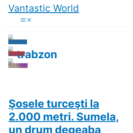
Skip
Vantastic World
to
content
trabzon
Şosele turceşti la
2.000 metri. Sumela,
un drum degeaba