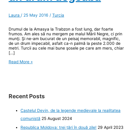
Laura
/
25 May 2016
/
Turcia
Drumul de la Amasya la Trabzon a fost lung, dar foarte
frumos. Am ales să nu mergem pe malul Mării Negre, ci prin
munţi. Şi ne-am bucurat de un peisaj memorabil, magnific,
de un drum impecabil, asfalt ca-n palmă la peste 2.000 de
metri. Turcii au cele mai bune şosele pe care am mers, chiar
[…]
Şosele
Read More »
turceşti
la
2.000
metri.
Sumela,
un
drum
Recent Posts
degeaba
Castelul Devin, de la legende medievale la realitatea
comunistă
25 August 2024
Republica Moldova: trei ţări în două zile!
29 April 2023