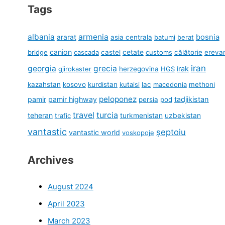
Tags
albania
armenia
ararat
bosnia
asia centrala
batumi
berat
canion
cetate
bridge
cascada
castel
customs
călătorie
ereva
iran
georgia
grecia
irak
gjirokaster
herzegovina
HGS
kazahstan
kosovo
kurdistan
kutaisi
lac
macedonia
methoni
peloponez
pamir
pamir highway
tadjikistan
persia
pod
travel
turcia
teheran
turkmenistan
uzbekistan
trafic
vantastic
șeptoiu
vantastic world
voskopoje
Archives
August 2024
April 2023
March 2023