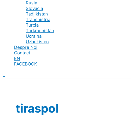
Rusia
Slovacia
Tadjikistan
Transnistria
Turcia
Turkmenistan
Ucraina
Uzbekistan
Despre Noi
Contact
EN
FACEBOOK
Search
tiraspol