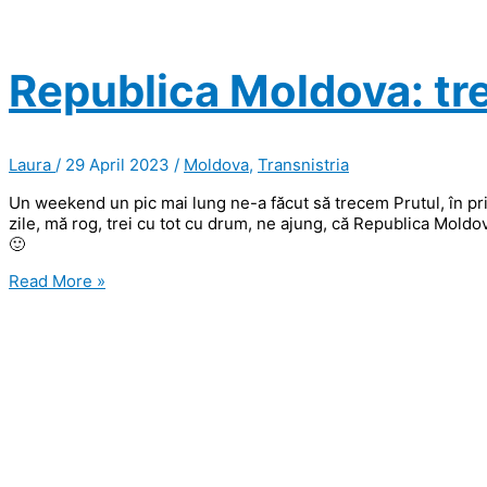
Republica Moldova: trei
Laura
/
29 April 2023
/
Moldova
,
Transnistria
Un weekend un pic mai lung ne-a făcut să trecem Prutul, în p
zile, mă rog, trei cu tot cu drum, ne ajung, că Republica Moldov
🙂
Republica
Read More »
Moldova:
trei
ţări
în
două
zile!