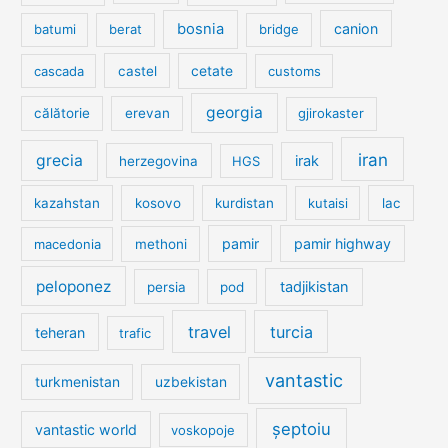
bosnia
canion
batumi
berat
bridge
cetate
cascada
castel
customs
georgia
călătorie
erevan
gjirokaster
iran
grecia
irak
herzegovina
HGS
kazahstan
kosovo
kurdistan
kutaisi
lac
pamir
pamir highway
macedonia
methoni
peloponez
tadjikistan
persia
pod
travel
turcia
teheran
trafic
vantastic
turkmenistan
uzbekistan
șeptoiu
vantastic world
voskopoje