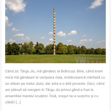
Când zic Târgu Jiu, mă gândesc la Brâncuși. Bine, când eram
mică mă gândeam la verișoara mea, moldoveancă măritată cu
un oltean pe malul Jiului, dar asta e o altă poveste. Deci, când
am plănuit să mergem în Târgu Jiu primul gând a fost la
ansamblul marelui sculptor. Însă, oraşul ne-a surprins și cu
clădiri […]