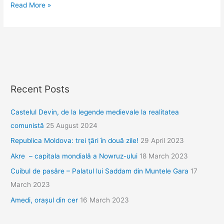
La
Read More »
Târgu
Jiu
şi
Hobiţa,
pe
urmele
Recent Posts
lui
Brâncuşi
Castelul Devin, de la legende medievale la realitatea
comunistă
25 August 2024
Republica Moldova: trei ţări în două zile!
29 April 2023
Akre – capitala mondială a Nowruz-ului
18 March 2023
Cuibul de pasăre – Palatul lui Saddam din Muntele Gara
17
March 2023
Amedi, orașul din cer
16 March 2023