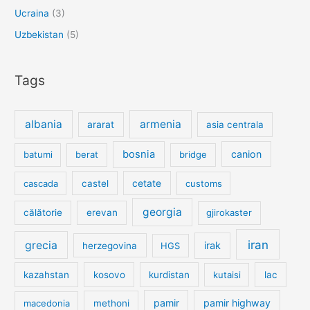
Ucraina
(3)
Uzbekistan
(5)
Tags
albania
armenia
ararat
asia centrala
bosnia
canion
batumi
berat
bridge
cetate
cascada
castel
customs
georgia
călătorie
erevan
gjirokaster
iran
grecia
irak
herzegovina
HGS
kazahstan
kosovo
kurdistan
kutaisi
lac
pamir
pamir highway
macedonia
methoni