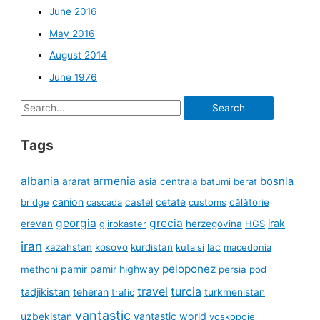
June 2016
May 2016
August 2014
June 1976
Search
for:
Tags
albania
armenia
ararat
bosnia
asia centrala
batumi
berat
canion
cetate
bridge
cascada
castel
customs
călătorie
georgia
grecia
irak
erevan
gjirokaster
herzegovina
HGS
iran
kazahstan
kosovo
kurdistan
kutaisi
lac
macedonia
peloponez
pamir
pamir highway
methoni
persia
pod
travel
turcia
tadjikistan
teheran
turkmenistan
trafic
vantastic
uzbekistan
vantastic world
voskopoje