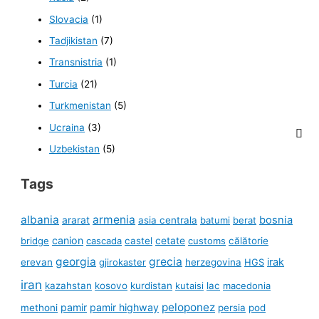
Slovacia
(1)
Tadjikistan
(7)
Transnistria
(1)
Turcia
(21)
Turkmenistan
(5)
Ucraina
(3)
Uzbekistan
(5)
Tags
albania
armenia
ararat
bosnia
asia centrala
batumi
berat
canion
cetate
bridge
cascada
castel
customs
călătorie
georgia
grecia
irak
erevan
gjirokaster
herzegovina
HGS
iran
kazahstan
kosovo
kurdistan
kutaisi
lac
macedonia
peloponez
pamir
pamir highway
methoni
persia
pod