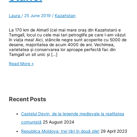
Laura
/
25 June 2019
/
Kazahstan
La 170 km de Almatî (cel mai mare oraș din Kazahstan) e
Tamgalî, locul cu cele mai tari petroglife pe care l-am văzut
în viața mea! Aici, stâncile negre sunt acoperite cu 5000 de
desene, majoritatea de acum 4000 de ani. Vechimea,
varietatea și conservarea lor aproape perfectă fac din
Tamgalî un sit unic și […]
Tamgalî:
Read More »
4000
de
ani
de
istorie
desenați
pe
Recent Posts
stânci
Castelul Devin, de la legende medievale la realitatea
comunistă
25 August 2024
Republica Moldova: trei ţări în două zile!
29 April 2023