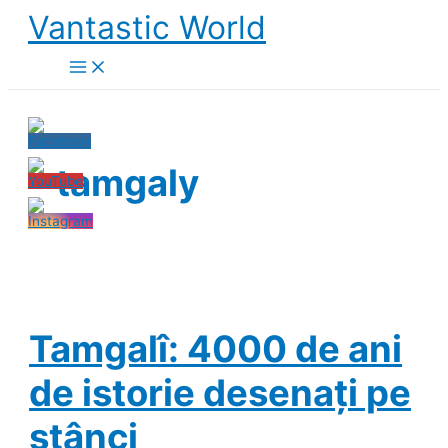
Skip
Vantastic World
to
content
tamgaly
Tamgalî: 4000 de ani
de istorie desenați pe
stânci